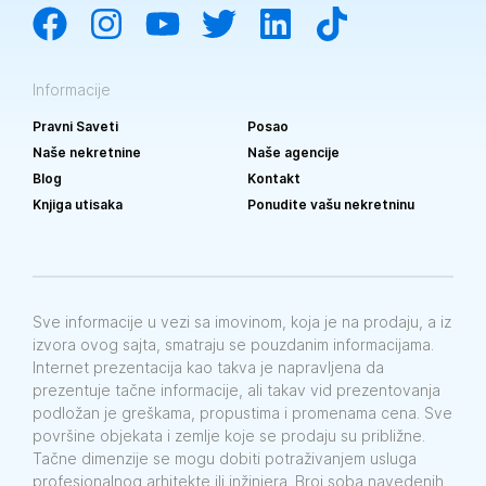
Informacije
Pravni Saveti
Posao
Naše nekretnine
Naše agencije
Blog
Kontakt
Knjiga utisaka
Ponudite vašu nekretninu
Sve informacije u vezi sa imovinom, koja je na prodaju, a iz
izvora ovog sajta, smatraju se pouzdanim informacijama.
Internet prezentacija kao takva je napravljena da
prezentuje tačne informacije, ali takav vid prezentovanja
podložan je greškama, propustima i promenama cena. Sve
površine objekata i zemlje koje se prodaju su približne.
Tačne dimenzije se mogu dobiti potraživanjem usluga
profesionalnog arhitekte ili inžinjera. Broj soba navedenih