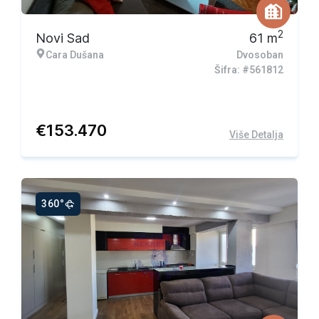
2
Novi Sad
61
m
Cara Dušana
Dvosoban
Šifra: #561812
€
153.470
Više Detalja
360°