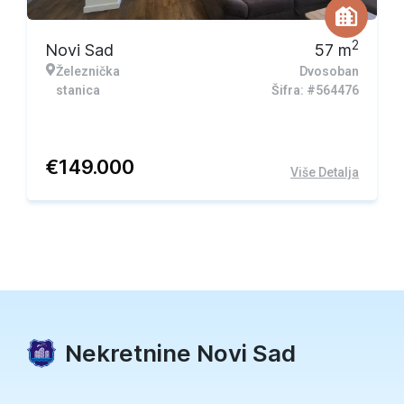
2
Novi Sad
57
m
Železnička
Dvosoban
stanica
Šifra: #564476
€
149.000
Više Detalja
Nekretnine Novi Sad