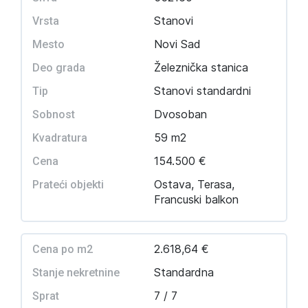
Stanovi
Vrsta
Novi Sad
Mesto
Železnička stanica
Deo grada
Stanovi standardni
Tip
Dvosoban
Sobnost
59 m2
Kvadratura
154.500 €
Cena
Ostava, Terasa,
Prateći objekti
Francuski balkon
2.618,64 €
Cena po m2
Standardna
Stanje nekretnine
7 / 7
Sprat