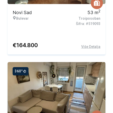
2
Novi Sad
53
m
Bulevar
Troiposoban
Šifra: #519093
€
164.800
Više Detalja
360°