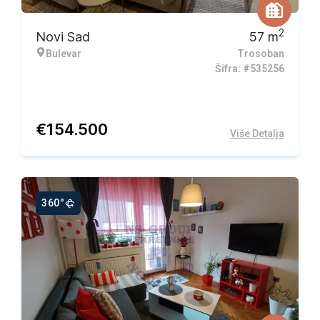
2
Novi Sad
57
m
Bulevar
Trosoban
Šifra: #535256
€
154.500
Više Detalja
360°