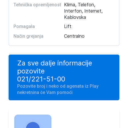
Klima, Telefon,
Tehnička opremljenost
Interfon, Internet,
Kablovska
Lift
Pomagala
Centralno
Način grejanja
Za sve dalje informacije
pozovite
021/221-51-00
Pozovite broj i neko od agenata iz Play
nekretnina će Vam pomoći