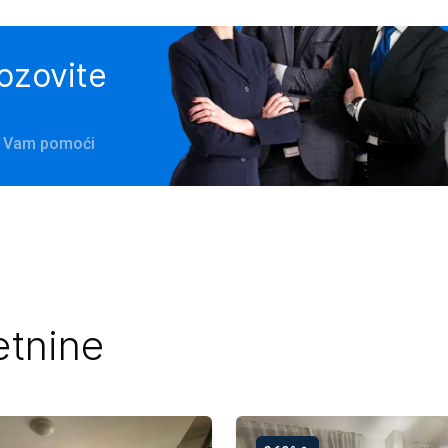
pozovite
će Vam pomoći
etnine