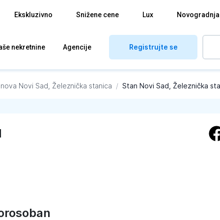
Ekskluzivno
Snižene cene
Lux
Novogradnja
Registrujte se
aše nekretnine
Agencije
anova
Novi Sad, Železnička stanica
/
Stan Novi Sad, Železnička st
d
orosoban