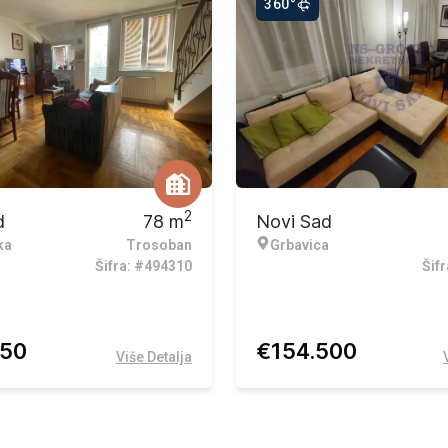
360°
2
d
78
m
Novi Sad
ka
Trosoban
Grbavica
Šifra: #494310
Šif
750
€
154.500
Više Detalja