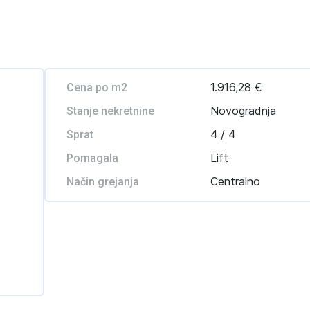
1.916,28 €
Cena po m2
Novogradnja
Stanje nekretnine
4 / 4
Sprat
Lift
Pomagala
Centralno
Način grejanja