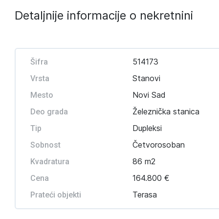
Detaljnije informacije o nekretnini
514173
Šifra
Stanovi
Vrsta
Novi Sad
Mesto
Železnička stanica
Deo grada
Dupleksi
Tip
Četvorosoban
Sobnost
86 m2
Kvadratura
164.800 €
Cena
Terasa
Prateći objekti