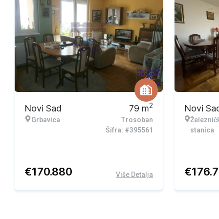
2
Novi Sad
79
m
Novi Sa
Grbavica
Trosoban
Železnič
Šifra: #395561
stanica
€
170.880
€
176.
Više Detalja