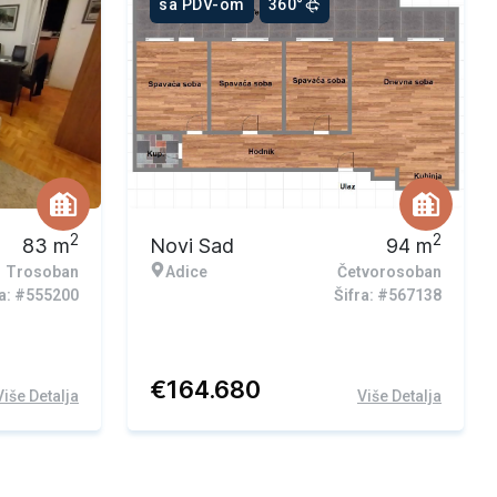
sa PDV-om
360°
2
2
83
m
Novi Sad
94
m
Trosoban
Adice
Četvorosoban
ra: #555200
Šifra: #567138
€
164.680
Više Detalja
Više Detalja