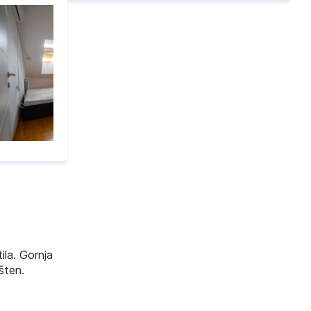
ila. Gornja
šten.