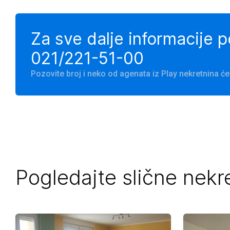
Za sve dalje informacije 
021/221-51-00
Pozovite broj i neko od agenata iz Play nekretnina 
Pogledajte slične nekr