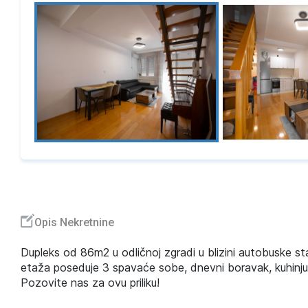
Opis Nekretnine
Dupleks od 86m2 u odličnoj zgradi u blizini autobuske sta
etaža poseduje 3 spavaće sobe, dnevni boravak, kuhinju 
Pozovite nas za ovu priliku!