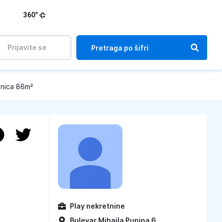
360°
Prijavite se
anica 86m²
Play nekretnine
Bulevar Mihajla Pupina 6