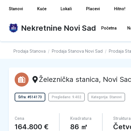
Stanovi
Kuće
Lokali
Placevi
Hitno!
Nekretnine Novi Sad
Početna
N
Prodaja Stanova
/
Prodaja Stanova
Novi Sad
/
Prodaja St
Železnička stanica
,
Novi Sa
Šifra: #514173
Pregledano: 9.402
Kategorija: Stanovi
Cena
Kvadratura
Struktura
164.800
€
86
㎡
Četv