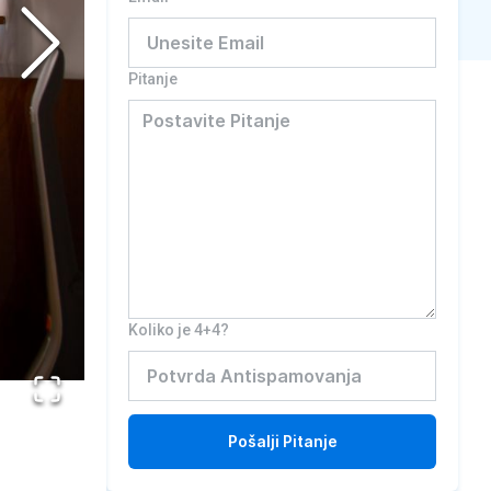
Pitanje
Koliko je 4+4?
Pošalji
Pitanje