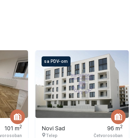
sa PDV-om
2
2
101
m
Novi Sad
96
m
tvorosoban
Telep
Četvorosoban