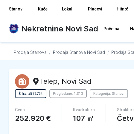
Stanovi
Kuće
Lokali
Placevi
Hitno!
Nekretnine Novi Sad
Početna
N
Prodaja Stanova
/
Prodaja Stanova
Novi Sad
/
Prodaja St
Telep
,
Novi Sad
Šifra: #572754
Pregledano: 1.313
Kategorija: Stanovi
Cena
Kvadratura
Struktur
252.920
€
107
㎡
Četv