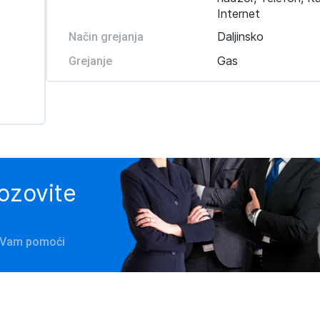
Internet
Daljinsko
Način grejanja
Gas
Grejanje
pozovite
e Vam pomoći