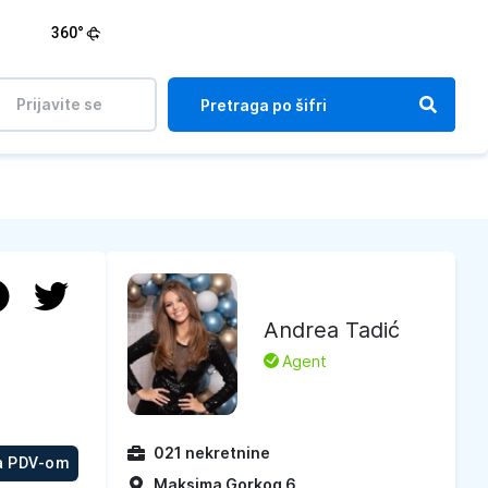
360°
Prijavite se
Andrea Tadić
L
Agent
021 nekretnine
a PDV-om
Maksima Gorkog 6