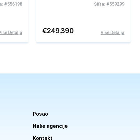
ra: #556198
Šifra: #559299
€
249.390
Više Detalja
Više Detalja
Posao
Naše agencije
Kontakt