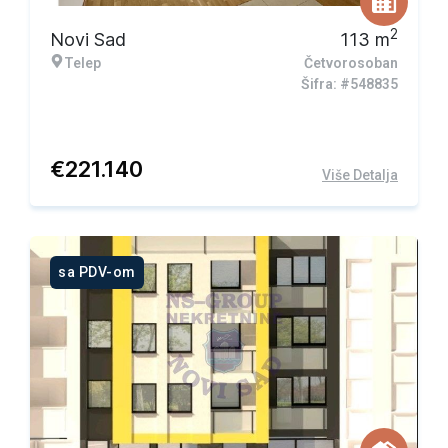
2
Novi Sad
113
m
Telep
Četvorosoban
Šifra: #548835
€
221.140
Više Detalja
sa PDV-om