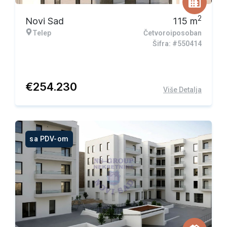
2
Novi Sad
115
m
Telep
Četvoroiposoban
Šifra: #550414
€
254.230
Više Detalja
sa PDV-om