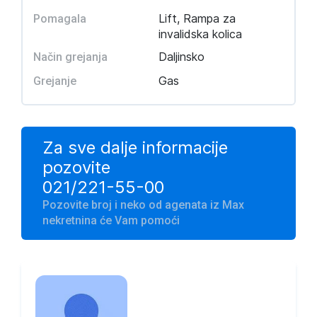
Lift, Rampa za
Pomagala
invalidska kolica
Daljinsko
Način grejanja
Gas
Grejanje
Za sve dalje informacije
pozovite
021/221-55-00
Pozovite broj i neko od agenata iz Max
nekretnina će Vam pomoći