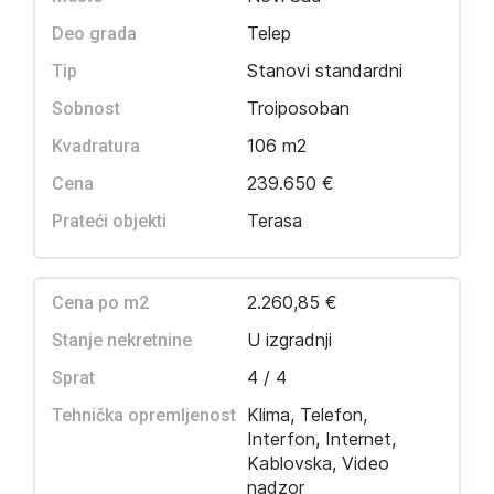
Telep
Deo grada
Stanovi standardni
Tip
Troiposoban
Sobnost
106 m2
Kvadratura
239.650 €
Cena
Terasa
Prateći objekti
2.260,85 €
Cena po m2
U izgradnji
Stanje nekretnine
4 / 4
Sprat
Klima, Telefon,
Tehnička opremljenost
Interfon, Internet,
Kablovska, Video
nadzor