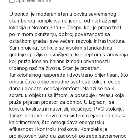
Opis Nekretnine
U ponudi je moderan stan u okviru savremenog
stambenog kompleksa na jednoj od najtraženijih
lokacija u Novom Sadu – Telepu, koji je prepoznat
po mirnom okruženju, dobroj povezanosti sa
ostatkom grada i sve većem razvoju infrastrukture.
Sam projekat odlikuje se visokim standardima
gradnje i pažljivo osmišljenim konceptom stanovanja
koji pruža idealan balans između privatnosti i
urbanog načina života. Stan je prostran,
funkcionalnog rasporeda i dvostrano orijentisan, što
omogućava obilje prirodne svetlosti tokom celog
dana i dodatni osećaj komfora. Nalazi se na 4.
spratu u objektu sa liftom, a poseduje i terasu koja
pruža prijatan prostor za odmor. U izgradnji se
koriste kvalitetni materijali, uključujući PVC stolariju,
tarket podove i savremen sistem grejanja na gas sa
kalorimetrima, što omogućava energetsku
efikasnost i kontrolu troškova. Kompleks je
projektovan tako da zadovolji potrebe savremenog