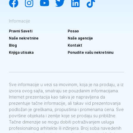
Informacije
Pravni Saveti
Posao
Naše nekretnine
Naše agencije
Blog
Kontakt
Knjiga utisaka
Ponudite vašu nekretninu
Sve informacije u vezi sa imovinom, koja je na prodaju, a iz
izvora ovog sajta, smatraju se pouzdanim informacijama.
Internet prezentacija kao takva je napravljena da
prezentuje tačne informacije, ali takav vid prezentovanja
podložan je greškama, propustima i promenama cena. Sve
površine objekata i zemlje koje se prodaju su približne.
Tačne dimenzije se mogu dobiti potraživanjem usluga
profesionalnog arhitekte ili inžinjera. Broj soba navedenih