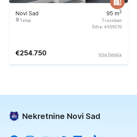
2
Novi Sad
95
m
Telep
Trosoban
Šifra: #559370
€
254.750
Više Detalja
Nekretnine Novi Sad