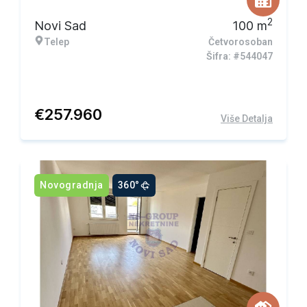
2
Novi Sad
100
m
Telep
Četvorosoban
Šifra: #544047
€
257.960
Više Detalja
Novogradnja
360°