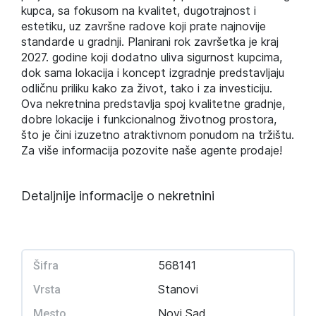
kupca, sa fokusom na kvalitet, dugotrajnost i
estetiku, uz završne radove koji prate najnovije
standarde u gradnji. Planirani rok završetka je kraj
2027. godine koji dodatno uliva sigurnost kupcima,
dok sama lokacija i koncept izgradnje predstavljaju
odličnu priliku kako za život, tako i za investiciju.
Ova nekretnina predstavlja spoj kvalitetne gradnje,
dobre lokacije i funkcionalnog životnog prostora,
što je čini izuzetno atraktivnom ponudom na tržištu.
Za više informacija pozovite naše agente prodaje!
Detaljnije informacije o nekretnini
568141
Šifra
Stanovi
Vrsta
Novi Sad
Mesto