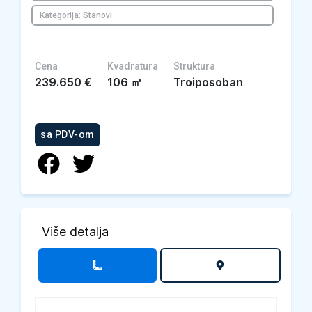
Kategorija: Stanovi
Cena
Kvadratura
Struktura
239.650
€
106
㎡
Troiposoban
sa PDV-om
Više detalja