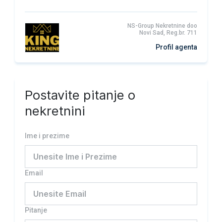
NS-Group Nekretnine doo
Novi Sad, Reg.br. 711
Profil agenta
Postavite pitanje o
nekretnini
Ime i prezime
Email
Pitanje