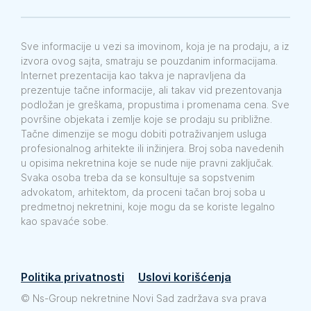
Sve informacije u vezi sa imovinom, koja je na prodaju, a iz
izvora ovog sajta, smatraju se pouzdanim informacijama.
Internet prezentacija kao takva je napravljena da
prezentuje tačne informacije, ali takav vid prezentovanja
podložan je greškama, propustima i promenama cena. Sve
površine objekata i zemlje koje se prodaju su približne.
Tačne dimenzije se mogu dobiti potraživanjem usluga
profesionalnog arhitekte ili inžinjera. Broj soba navedenih
u opisima nekretnina koje se nude nije pravni zaključak.
Svaka osoba treba da se konsultuje sa sopstvenim
advokatom, arhitektom, da proceni tačan broj soba u
predmetnoj nekretnini, koje mogu da se koriste legalno
kao spavaće sobe.
Politika privatnosti
Uslovi korišćenja
©
Ns-Group nekretnine Novi Sad zadržava sva prava