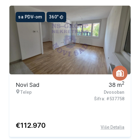
sa PDV-om
360°
2
Novi Sad
38
m
Telep
Dvosoban
Šifra: #537758
€
112.970
Više Detalja