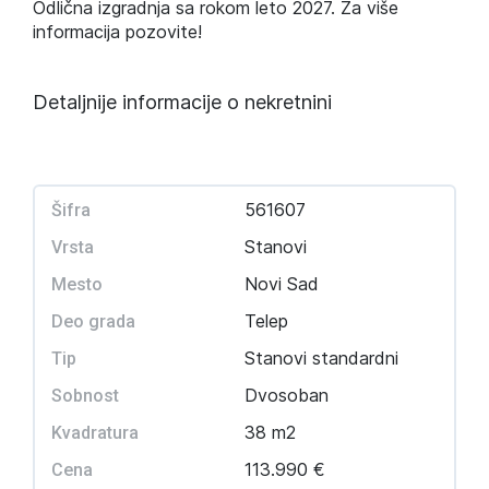
Odlična izgradnja sa rokom leto 2027. Za više
informacija pozovite!
Detaljnije informacije o nekretnini
561607
Šifra
Stanovi
Vrsta
Novi Sad
Mesto
Telep
Deo grada
Stanovi standardni
Tip
Dvosoban
Sobnost
38 m2
Kvadratura
113.990 €
Cena