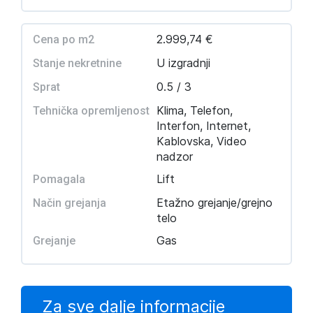
2.999,74 €
Cena po m2
U izgradnji
Stanje nekretnine
0.5 / 3
Sprat
Klima, Telefon,
Tehnička opremljenost
Interfon, Internet,
Kablovska, Video
nadzor
Lift
Pomagala
Etažno grejanje/grejno
Način grejanja
telo
Gas
Grejanje
Za sve dalje informacije