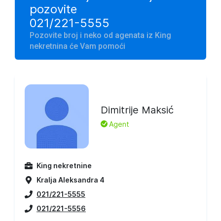
pozovite
021/221-5555
Pozovite broj i neko od agenata iz King
nekretnina će Vam pomoći
Dimitrije Maksić
L
Agent
King nekretnine
Kralja Aleksandra 4
021/221-5555
021/221-5556