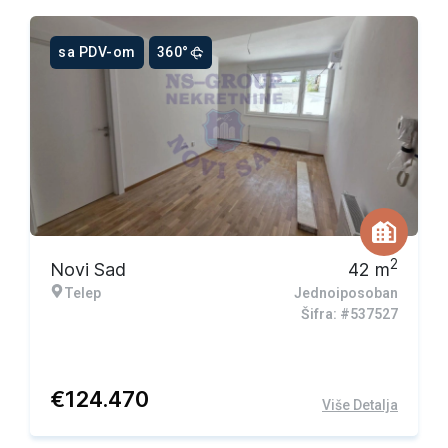
sa PDV-om
360°
2
Novi Sad
42
m
Telep
Jednoiposoban
Šifra: #537527
€
124.470
Više Detalja