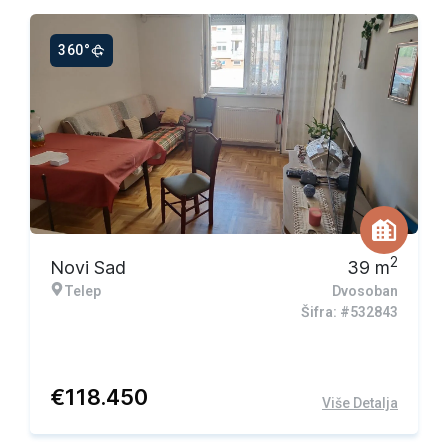
360°
2
Novi Sad
39
m
Telep
Dvosoban
Šifra: #532843
€
118.450
Više Detalja