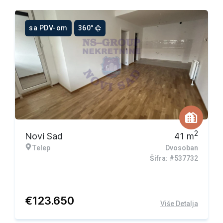
sa PDV-om
360°
2
Novi Sad
41
m
Telep
Dvosoban
Šifra: #537732
€
123.650
Više Detalja