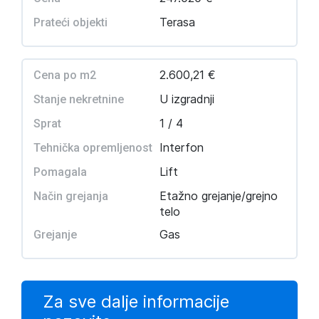
Terasa
Prateći objekti
2.600,21 €
Cena po m2
U izgradnji
Stanje nekretnine
1 / 4
Sprat
Interfon
Tehnička opremljenost
Lift
Pomagala
Etažno grejanje/grejno
Način grejanja
telo
Gas
Grejanje
Za sve dalje informacije