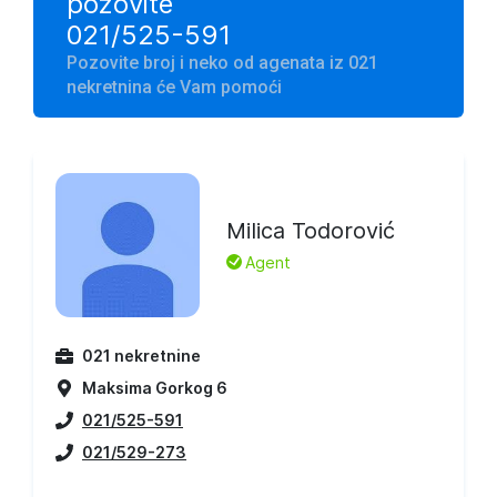
pozovite
021/525-591
Pozovite broj i neko od agenata iz 021
nekretnina će Vam pomoći
Milica Todorović
L
Agent
021 nekretnine
Maksima Gorkog 6
021/525-591
021/529-273