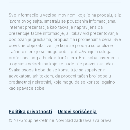
Sve informacije u vezi sa imovinom, koja je na prodaju, a iz
izvora ovog sajta, smatraju se pouzdanim informacijama.
Internet prezentacija kao takva je napravljena da
prezentuje tačne informacije, ali takav vid prezentovanja
podložan je greškama, propustima i promenama cena. Sve
površine objekata i zemlje koje se prodaju su približne.
Tačne dimenzije se mogu dobiti potraživanjem usluga
profesionalnog arhitekte ili inžinjera. Broj soba navedenih
u opisima nekretnina koje se nude nije pravni zaključak.
Svaka osoba treba da se konsultuje sa sopstvenim
advokatom, arhitektom, da proceni tačan broj soba u
predmetnoj nekretnini, koje mogu da se koriste legalno
kao spavaće sobe.
Politika privatnosti
Uslovi korišćenja
©
Ns-Group nekretnine Novi Sad zadržava sva prava