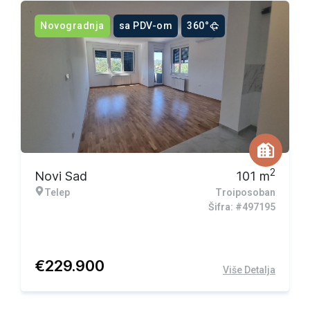
Novogradnja
sa PDV-om
360°
2
Novi Sad
101
m
Telep
Troiposoban
Šifra: #497195
€
229.900
Više Detalja