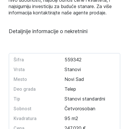
nivo udobnosti, najbolji odnos cene i kvaliteta, i
najsigurniju investiciju za buduće stanare. Za više
informacija kontaktirajte naše agente prodaje.
Detaljnije informacije o nekretnini
559342
Šifra
Stanovi
Vrsta
Novi Sad
Mesto
Telep
Deo grada
Stanovi standardni
Tip
Četvorosoban
Sobnost
95 m2
Kvadratura
247.020 €
Cena