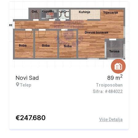
2
Novi Sad
89
m
Telep
Troiposoban
Šifra: #484022
€
247.680
Više Detalja