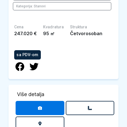
Kategorija: Stanovi
Cena
Kvadratura
Struktura
247.020
€
95
㎡
Četvorosoban
sa PDV-om
Više detalja