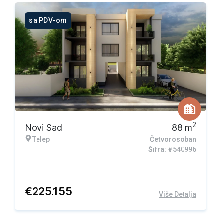
sa PDV-om
2
Novi Sad
88
m
Telep
Četvorosoban
Šifra: #540996
€
225.155
Više Detalja