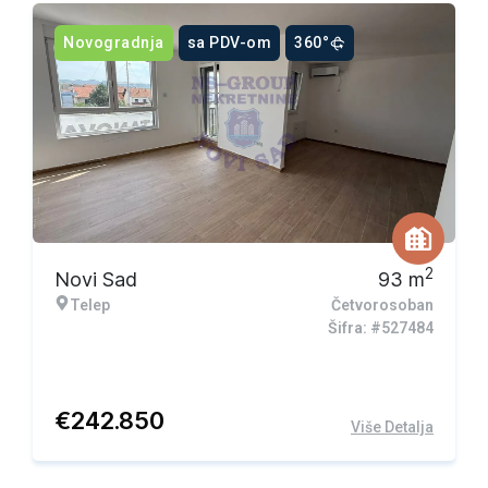
Novogradnja
sa PDV-om
360°
2
Novi Sad
93
m
Telep
Četvorosoban
Šifra: #527484
€
242.850
Više Detalja