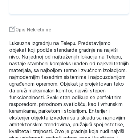
Opis Nekretnine
Luksuzna izgradnju na Telepu. Predstavljamo
objekat koji podiže standarde gradnje na najviši
nivo. Na jednoj od najtraženijih lokacija na Telepu,
nastaje stambeni kompleks urađen od najkvalitetnijih
materijala, sa najboljom termo i zvučnom izolacijom,
najmodernijim fasadnim sistemima i najpouzdanijom
ugrađenom opremom. Objekat je projektovan tako
da pruži maksimalan komfor, najviši stepen
funkcionalnosti. Svaki stan odlikuje se perfektnim
rasporedom, prirodnom svetlošću, kao i vrhunskim
keramikama, parketom i stolarijom. Enterijer i
eksterijer objekta izvedeni su u skladu sa najnovijim
arhitektonskim trendovima, pružajući spoj estetike,
kvaliteta i trajnosti. Ovo je gradnja koja nudi najviši