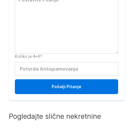
Koliko je 4+4?
Pošalji
Pitanje
Pogledajte slične nekretnine