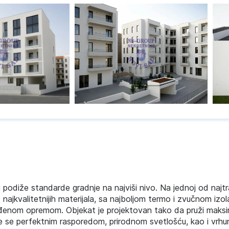
 podiže standarde gradnje na najviši nivo. Na jednoj od najtr
ajkvalitetnijih materijala, sa najboljom termo i zvučnom izol
ađenom opremom. Objekat je projektovan tako da pruži maks
uje se perfektnim rasporedom, prirodnom svetlošću, kao i vrhu