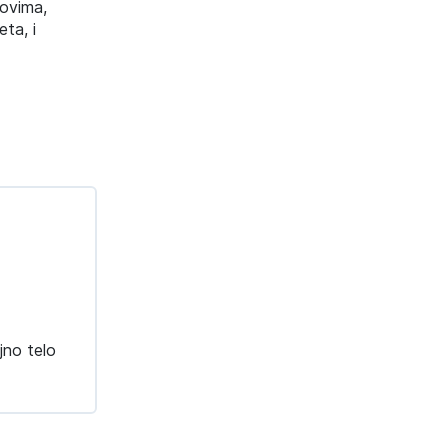
dovima,
eta, i
jno telo