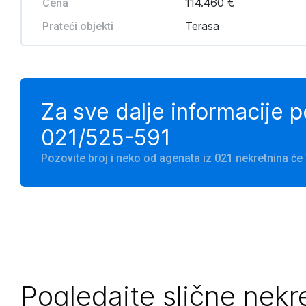
114.460 €
Cena
Terasa
Prateći objekti
Za sve dalje informacije 
021/525-591
Pozovite broj i neko od agenata iz 021 nekretnina ć
Pogledajte slične nekr