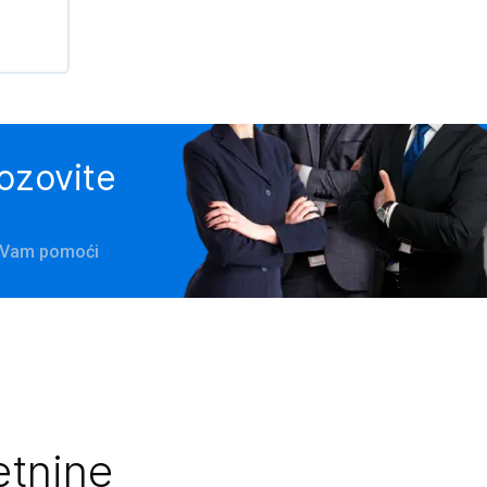
pozovite
e Vam pomoći
etnine