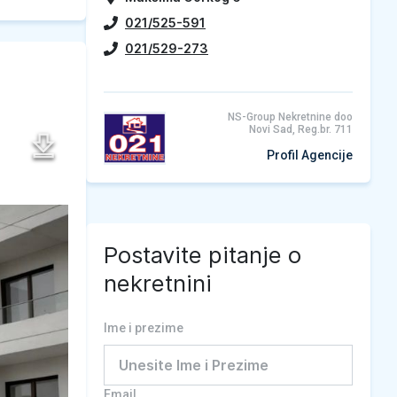
021/525-591
021/529-273
NS-Group Nekretnine doo
Novi Sad, Reg.br. 711
Profil Agencije
Postavite pitanje o
nekretnini
Ime i prezime
Email