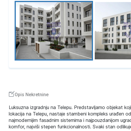
Opis Nekretnine
Luksuzna izgradnju na Telepu. Predstavljamo objekat koji
lokacija na Telepu, nastaje stambeni kompleks urađen od n
najmodernijim fasadnim sistemima i najpouzdanijom ugr
komfor, najviši stepen funkcionalnosti. Svaki stan odlik