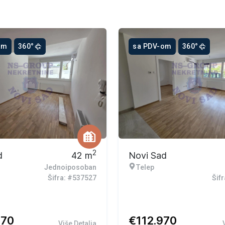
om
360°
sa PDV-om
360°
2
d
42
m
Novi Sad
Jednoiposoban
Telep
Šifra: #537527
Šif
470
€
112.970
Više Detalja