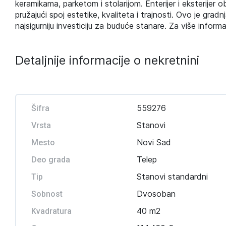
keramikama, parketom i stolarijom. Enterijer i eksterijer 
pružajući spoj estetike, kvaliteta i trajnosti. Ovo je gradn
najsigurniju investiciju za buduće stanare. Za više inform
Detaljnije informacije o nekretnini
559276
Šifra
Stanovi
Vrsta
Novi Sad
Mesto
Telep
Deo grada
Stanovi standardni
Tip
Dvosoban
Sobnost
40 m2
Kvadratura