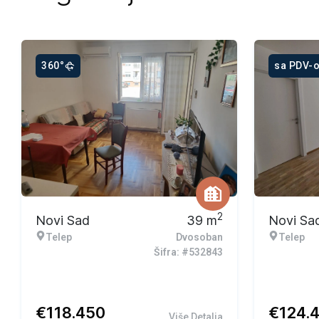
360°
sa PDV-
2
Novi Sad
39
m
Novi Sa
Telep
Dvosoban
Telep
Šifra: #532843
€
118.450
€
124.
Više Detalja