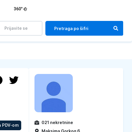
360°
Prijavite se
021 nekretnine
a PDV-om
Maksima Gorkog 6