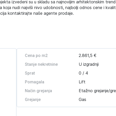
objekta izvedeni su u skladu sa najnovijim arhitektonskim tren
ja koja nudi najviši nivo udobnosti, najbolji odnos cene i kvalit
acija kontaktirajte naše agente prodaje.
2.861,5 €
Cena po m2
U izgradnji
Stanje nekretnine
0 / 4
Sprat
Lift
Pomagala
Etažno grejanje/gre
Način grejanja
Gas
Grejanje