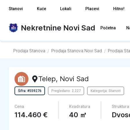
Stanovi
Kuće
Lokali
Placevi
Hitno!
Nekretnine Novi Sad
Početna
N
Prodaja Stanova
/
Prodaja Stanova
Novi Sad
/
Prodaja St
Telep
,
Novi Sad
Šifra: #559276
Pregledano: 2.227
Kategorija: Stanovi
Cena
Kvadratura
Struktura
114.460
€
40
㎡
Dvos