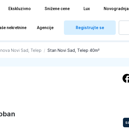
Ekskluzivno
Snižene cene
Lux
Novogradnja
Registrujte se
aše nekretnine
Agencije
anova
Novi Sad, Telep
/
Stan Novi Sad, Telep 40m²
oban
s