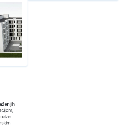
aženijih
acijom,
imalan
nskim