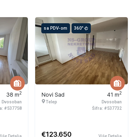
sa PDV-om
360°
2
2
38
m
Novi Sad
41
m
Dvosoban
Telep
Dvosoban
ra: #537758
Šifra: #537732
€
123.650
Više Detalja
Više Detalja