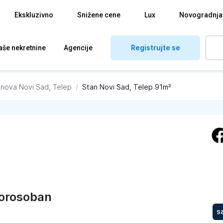
Ekskluzivno
Snižene cene
Lux
Novogradnja
Registrujte se
aše nekretnine
Agencije
anova
Novi Sad, Telep
/
Stan Novi Sad, Telep 91m²
orosoban
s