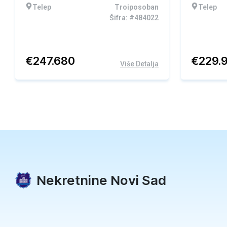
Telep
Troiposoban
Telep
Šifra: #484022
€
247.680
€
229.
Više Detalja
Nekretnine Novi Sad