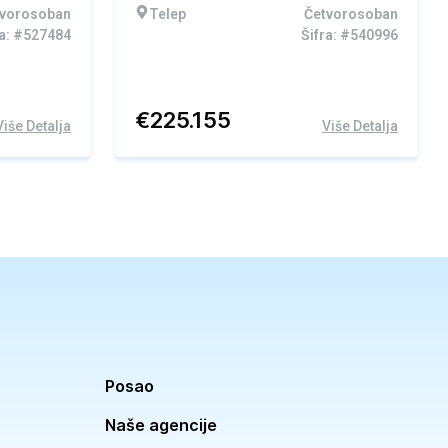
tvorosoban
Telep
Četvorosoban
ra: #527484
Šifra: #540996
€
225.155
Više Detalja
Više Detalja
Posao
Naše agencije