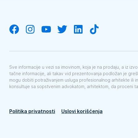
Sve informacije u vezi sa imovinom, koja je na prodaju, a iz iz
tačne informacije, ali takav vid prezentovanja podložan je gre
mogu dobiti potraživanjem usluga profesionalnog arhitekte ili i
konsultuje sa sopstvenim advokatom, arhitektom, da proceni t
Politika privatnosti
Uslovi korišćenja