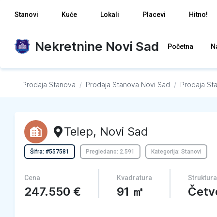
Stanovi
Kuće
Lokali
Placevi
Hitno!
Nekretnine Novi Sad
Početna
N
Prodaja Stanova
/
Prodaja Stanova
Novi Sad
/
Prodaja St
Telep
,
Novi Sad
Šifra: #557581
Pregledano: 2.591
Kategorija: Stanovi
Cena
Kvadratura
Struktura
247.550
€
91
㎡
Četv