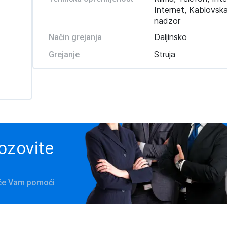
Internet, Kablovsk
nadzor
Daljinsko
Način grejanja
Struja
Grejanje
pozovite
a će Vam pomoći