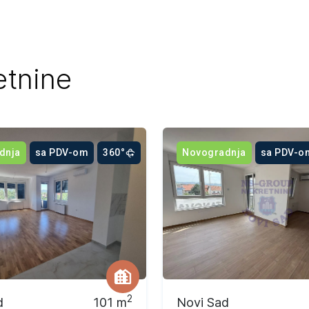
etnine
dnja
sa PDV-om
360°
Novogradnja
sa PDV-o
2
d
101
m
Novi Sad