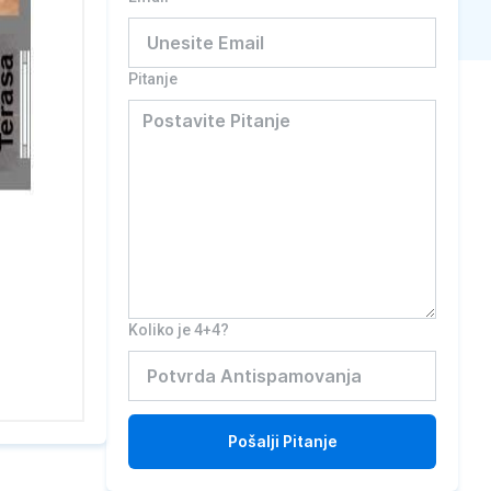
Pitanje
Koliko je 4+4?
Pošalji
Pitanje