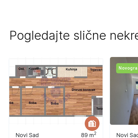
Pogledajte slične nekr
Novogra
2
Novi Sad
89
m
Novi Sa