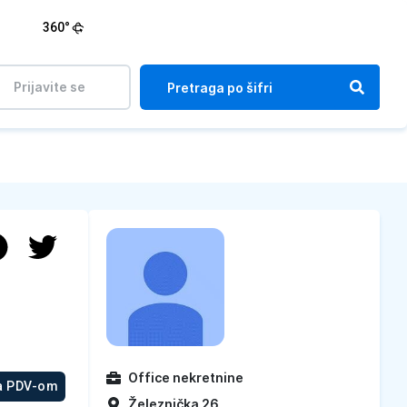
360°
Prijavite se
Office nekretnine
a PDV-om
Železnička 26