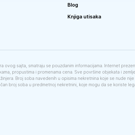
Blog
Knjiga utisaka
vora ovog sajta, smatraju se pouzdanim informacijama. Internet preze
škama, propustima i promenama cena. Sve površine objekata i zemlje 
nžinjera. Broj soba navedenih u opisima nekretnina koje se nude nij
ačan broj soba u predmetnoj nekretnini, koje mogu da se koriste le