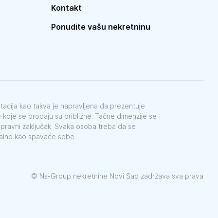
Kontakt
Ponudite vašu nekretninu
ntacija kao takva je napravljena da prezentuje
koje se prodaju su približne. Tačne dimenzije se
e pravni zaključak. Svaka osoba treba da se
galno kao spavaće sobe.
©
Ns-Group nekretnine Novi Sad zadržava sva prava