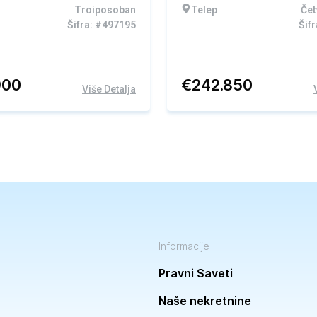
Troiposoban
Telep
Če
Šifra: #497195
Šif
900
€
242.850
Više Detalja
Informacije
Pravni Saveti
Naše nekretnine