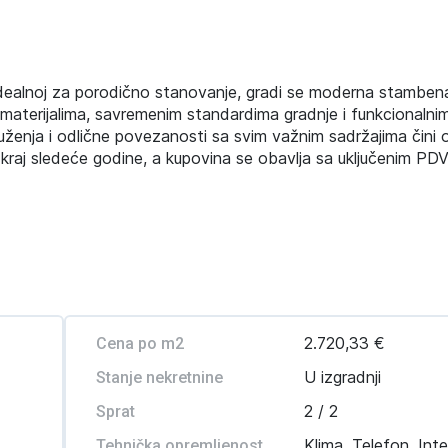
ici idealnoj za porodično stanovanje, gradi se moderna stambe
im materijalima, savremenim standardima gradnje i funkcionaln
ženja i odlične povezanosti sa svim važnim sadržajima čini o
kraj sledeće godine, a kupovina se obavlja sa uključenim PD
2.720,33 €
Cena po m2
U izgradnji
Stanje nekretnine
2 / 2
Sprat
Klima, Telefon, Int
Tehnička opremljenost