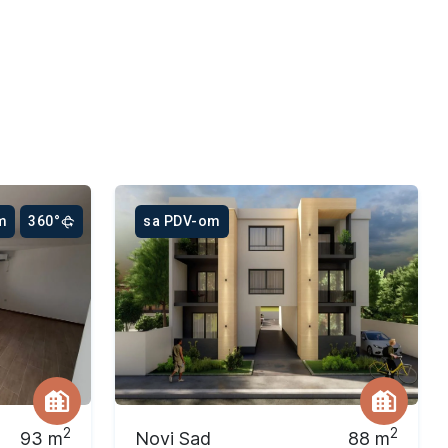
m
360°
sa PDV-om
2
2
93
m
Novi Sad
88
m