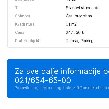
Stanovi standardni
Tip
Četvorosoban
Sobnost
91 m2
Kvadratura
247.550 €
Cena
Terasa, Parking
Prateći objekti
Za sve dalje informacije 
021/654-65-00
Pozovite broj i neko od agenata iz Office nekretnin