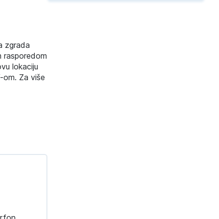
na zgrada
im rasporedom
vu lokaciju
V-om. Za više
erfon,