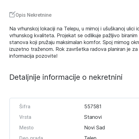
Opis Nekretnine
Na vrhunskoj lokaciji na Telepu, u mirnoj i ušuškanoj ul
vrhunskog kvaliteta. Projekat se odlikuje pažljivo biran
stanova koji pružaju maksimalan komfor. Spoj mirnog okru
izuzetno traženom. Rok završetka radova planiran je za 
informacija pozovite!
Detaljnije informacije o nekretnini
557581
Šifra
Stanovi
Vrsta
Novi Sad
Mesto
Telep
Deo grada