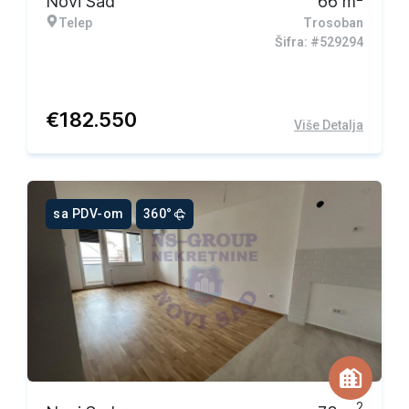
Novi Sad
66
m
Telep
Trosoban
Šifra: #529294
€
182.550
Više Detalja
sa PDV-om
360°
2