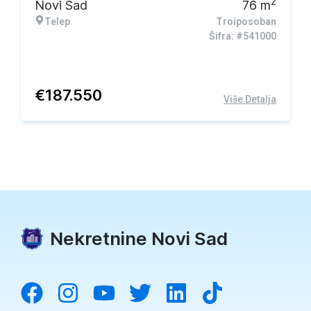
2
Novi Sad
76
m
Telep
Troiposoban
Šifra: #541000
€
187.550
Više Detalja
Nekretnine Novi Sad