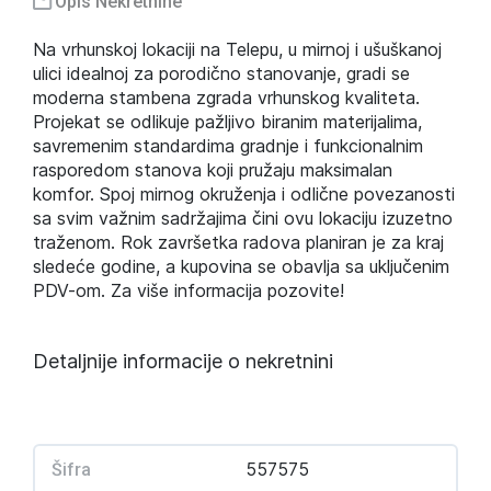
Opis Nekretnine
Na vrhunskoj lokaciji na Telepu, u mirnoj i ušuškanoj
ulici idealnoj za porodično stanovanje, gradi se
moderna stambena zgrada vrhunskog kvaliteta.
Projekat se odlikuje pažljivo biranim materijalima,
savremenim standardima gradnje i funkcionalnim
rasporedom stanova koji pružaju maksimalan
komfor. Spoj mirnog okruženja i odlične povezanosti
sa svim važnim sadržajima čini ovu lokaciju izuzetno
traženom. Rok završetka radova planiran je za kraj
sledeće godine, a kupovina se obavlja sa uključenim
PDV-om. Za više informacija pozovite!
Detaljnije informacije o nekretnini
557575
Šifra