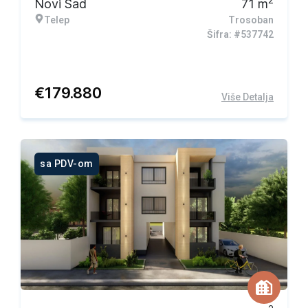
2
Novi Sad
71
m
Telep
Trosoban
Šifra: #537742
€
179.880
Više Detalja
sa PDV-om