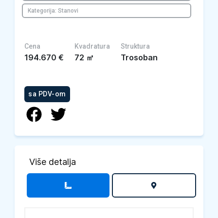
Kategorija: Stanovi
Cena
Kvadratura
Struktura
194.670
€
72
㎡
Trosoban
sa PDV-om
Više detalja