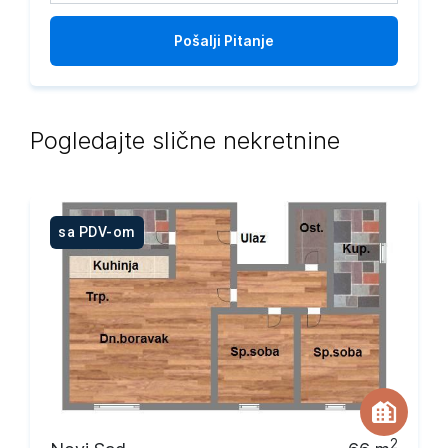
Pošalji
Pitanje
Pogledajte slične nekretnine
sa PDV-om
2