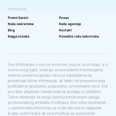
Informacije
Pravni Saveti
Posao
Naše nekretnine
Naše agencije
Blog
Kontakt
Knjiga utisaka
Ponudite vašu nekretninu
Sve informacije u vezi sa imovinom, koja je na prodaju, a iz
izvora ovog sajta, smatraju se pouzdanim informacijama.
Internet prezentacija kao takva je napravljena da
prezentuje tačne informacije, ali takav vid prezentovanja
podložan je greškama, propustima i promenama cena. Sve
površine objekata i zemlje koje se prodaju su približne.
Tačne dimenzije se mogu dobiti potraživanjem usluga
profesionalnog arhitekte ili inžinjera. Broj soba navedenih
u opisima nekretnina koje se nude nije pravni zaključak.
Svaka osoba treba da se konsultuje sa sopstvenim