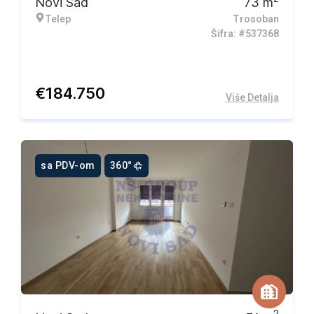
Novi Sad
73
m
Telep
Trosoban
Šifra: #537368
€
184.750
Više Detalja
sa PDV-om
360°