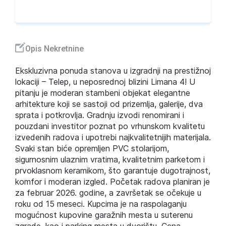
Opis Nekretnine
Ekskluzivna ponuda stanova u izgradnji na prestižnoj
lokaciji – Telep, u neposrednoj blizini Limana 4! U
pitanju je moderan stambeni objekat elegantne
arhitekture koji se sastoji od prizemlja, galerije, dva
sprata i potkrovlja. Gradnju izvodi renomirani i
pouzdani investitor poznat po vrhunskom kvalitetu
izvedenih radova i upotrebi najkvalitetnijih materijala.
Svaki stan biće opremljen PVC stolarijom,
sigurnosnim ulaznim vratima, kvalitetnim parketom i
prvoklasnom keramikom, što garantuje dugotrajnost,
komfor i moderan izgled. Početak radova planiran je
za februar 2026. godine, a završetak se očekuje u
roku od 15 meseci. Kupcima je na raspolaganju
mogućnost kupovine garažnih mesta u suterenu