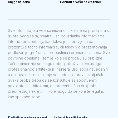
Knjiga utisaka
Ponudite vašu nekretninu
Sve informacije u vezi sa imovinom, koja je na prodaju, a iz
izvora ovog sajta, smatraju se pouzdanim informacijama.
Internet prezentacija kao takva je napravljena da
prezentuje tačne informacije, ali takav vid prezentovanja
podložan je greškama, propustima i promenama cena. Sve
površine objekata i zemlje koje se prodaju su približne.
Tačne dimenzije se mogu dobiti potraživanjem usluga
profesionalnog arhitekte ili inžinjera. Broj soba navedenih
u opisima nekretnina koje se nude nije pravni zaključak.
Svaka osoba treba da se konsultuje sa sopstvenim
advokatom, arhitektom, da proceni tačan broj soba u
predmetnoj nekretnini, koje mogu da se koriste legalno
kao spavaće sobe.