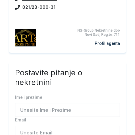
021/23-000-31
NS-Group Nekretnine doo
Novi Sad, Reg.br. 711
Profil agenta
Postavite pitanje o
nekretnini
Ime i prezime
Email