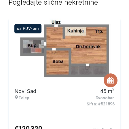
Pogledajte slične nekretnine
sa PDV-om
2
Novi Sad
45
m
Telep
Dvosoban
Šifra: #521896
€
120.320