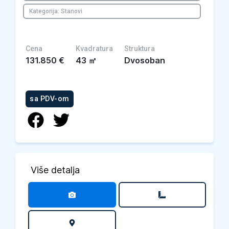
Kategorija: Stanovi
Cena
Kvadratura
Struktura
131.850
€
43
㎡
Dvosoban
sa PDV-om
Više detalja