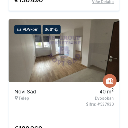
€
130.490
Više Detalja
sa PDV-om
360°
2
Novi Sad
40
m
Telep
Dvosoban
Šifra: #537930