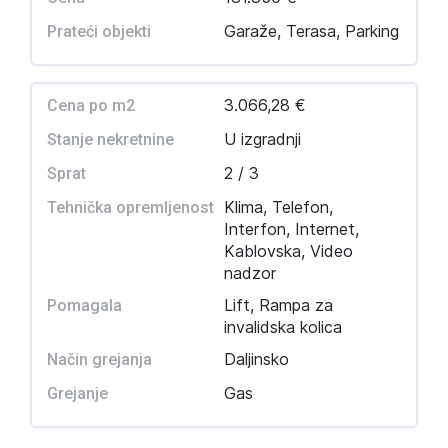
Garaže, Terasa, Parking
Prateći objekti
3.066,28 €
Cena po m2
U izgradnji
Stanje nekretnine
2 / 3
Sprat
Klima, Telefon,
Tehnička opremljenost
Interfon, Internet,
Kablovska, Video
nadzor
Lift, Rampa za
Pomagala
invalidska kolica
Daljinsko
Način grejanja
Gas
Grejanje