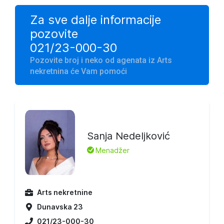
Za sve dalje informacije
pozovite
021/23-000-30
Pozovite broj i neko od agenata iz Arts
nekretnina će Vam pomoći
Sanja Nedeljković
L
Menadžer
Arts nekretnine
Dunavska 23
021/23-000-30