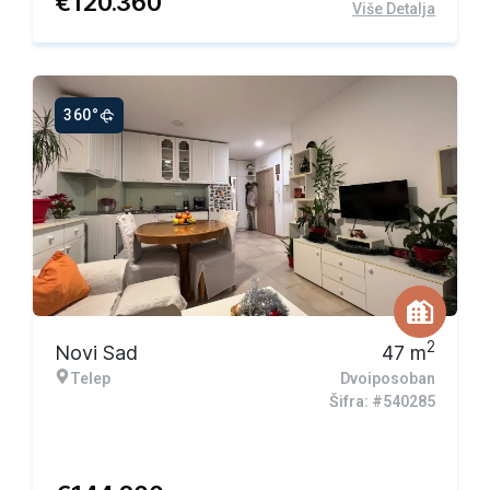
€
120.360
Više Detalja
360°
2
Novi Sad
47
m
Telep
Dvoiposoban
Šifra: #540285