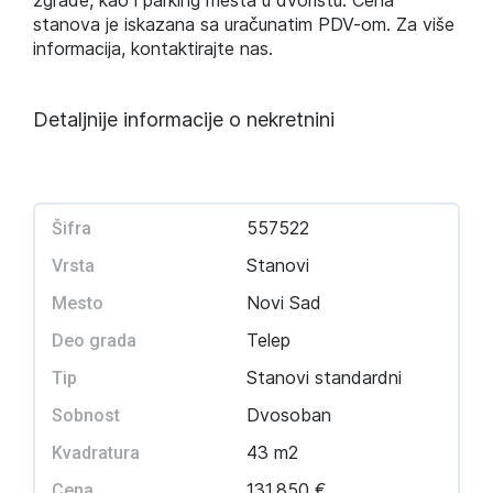
zgrade, kao i parking mesta u dvorištu. Cena
stanova je iskazana sa uračunatim PDV-om. Za više
informacija, kontaktirajte nas.
Detaljnije informacije o nekretnini
557522
Šifra
Stanovi
Vrsta
Novi Sad
Mesto
Telep
Deo grada
Stanovi standardni
Tip
Dvosoban
Sobnost
43 m2
Kvadratura
131.850 €
Cena