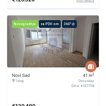
Više Detalja
Novogradnja
sa PDV-om
360°
2
Novi Sad
41
m
Telep
Dvosoban
Šifra: #537738