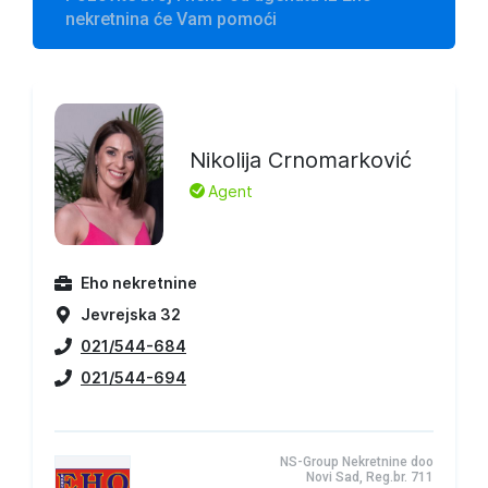
nekretnina će Vam pomoći
Nikolija Crnomarković
L
Agent
Eho nekretnine
Jevrejska 32
021/544-684
021/544-694
NS-Group Nekretnine doo
Novi Sad, Reg.br. 711