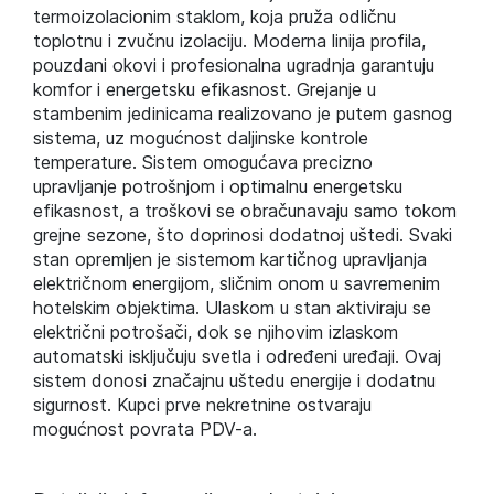
termoizolacionim staklom, koja pruža odličnu
toplotnu i zvučnu izolaciju. Moderna linija profila,
pouzdani okovi i profesionalna ugradnja garantuju
komfor i energetsku efikasnost. Grejanje u
stambenim jedinicama realizovano je putem gasnog
sistema, uz mogućnost daljinske kontrole
temperature. Sistem omogućava precizno
upravljanje potrošnjom i optimalnu energetsku
efikasnost, a troškovi se obračunavaju samo tokom
grejne sezone, što doprinosi dodatnoj uštedi. Svaki
stan opremljen je sistemom kartičnog upravljanja
električnom energijom, sličnim onom u savremenim
hotelskim objektima. Ulaskom u stan aktiviraju se
električni potrošači, dok se njihovim izlaskom
automatski isključuju svetla i određeni uređaji. Ovaj
sistem donosi značajnu uštedu energije i dodatnu
sigurnost. Kupci prve nekretnine ostvaraju
mogućnost povrata PDV-a.