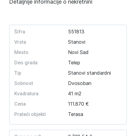
Detaljnije informacije o nekretnini
551813
Šifra
Stanovi
Vrsta
Novi Sad
Mesto
Telep
Deo grada
Stanovi standardni
Tip
Dvosoban
Sobnost
41 m2
Kvadratura
111.870 €
Cena
Terasa
Prateći objekti