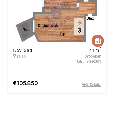
2
Novi Sad
41
m
Telep
Dvosoban
Šifra: #550207
€
105.850
Više Detalja