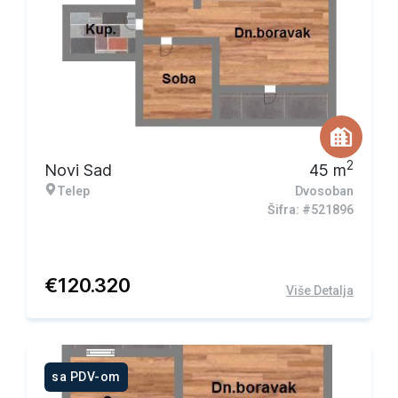
2
Novi Sad
45
m
Telep
Dvosoban
Šifra: #521896
€
120.320
Više Detalja
sa PDV-om