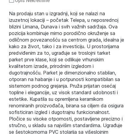
Opis Nekretnine
Na prodaju stan u izgradnji, koji se nalazi na
izuzetnoj lokaciji – početak Telepa, u neposrednoj
blizini Limana, Dunava i svih važnih sadržaja. Ova
pozicija kombinuje mirno porodično okruženje sa
odličnom povezanošću sa centrom grada, idealna je
kako za život, tako i za investiciju. U prostorijama
predviđenim za to, ugrađuje se troslojni tarket
parket prve klase, koji se odlikuje vrhunskim
kvalitetom izrade, prirodnim izgledom i
dugotrajnošću. Parket je dimenzionalno stabilan,
otporan na habanje i u potpunosti kompatibilan sa
sistemom podnog grejanja. Pruža prijatan osećaj
topline i elegancije, uz visok standard udobnosti i
estetike. Kupatila su opremljena keramikom
renomiranih proizvođača, birana sa ciljem da osigura
sofisticiran izgled i dugotrajnu funkcionalnost.
Pločice su visoke otpornosti, postavljene precizno i
stručno, u skladu sa najvišim standardima. Ugrađuje
se šestokomorna PVC stolarija sa višeslojnim