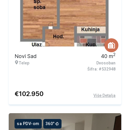
2
Novi Sad
40
m
Telep
Dvosoban
Šifra: #532948
€
102.950
Više Detalja
sa PDV-om
360°