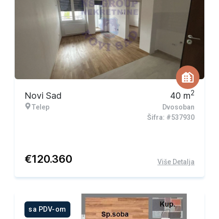
2
Novi Sad
40
m
Telep
Dvosoban
Šifra: #537930
€
120.360
Više Detalja
sa PDV-om