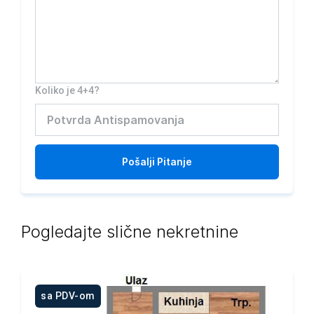
Koliko je 4+4?
Pošalji
Pitanje
Pogledajte slične nekretnine
sa PDV-om