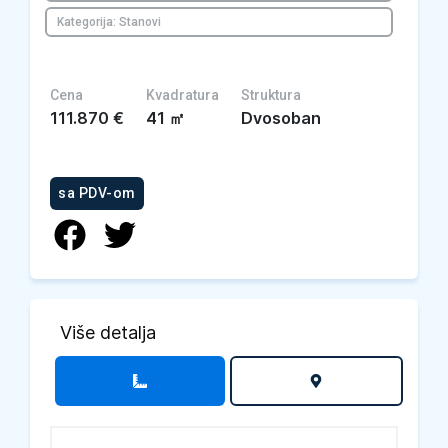
Kategorija: Stanovi
Cena
Kvadratura
Struktura
111.870
€
41
㎡
Dvosoban
sa PDV-om
Više detalja