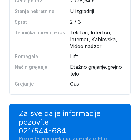
2.728,54 €
Cena po m2
U izgradnji
Stanje nekretnine
2 / 3
Sprat
Telefon, Interfon,
Tehnička opremljenost
Internet, Kablovska,
Video nadzor
Lift
Pomagala
Etažno grejanje/grejno
Način grejanja
telo
Gas
Grejanje
Za sve dalje informacije
pozovite
021/544-684
Pozovite broj i neko od agenata iz Eho