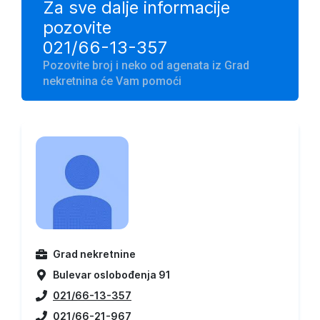
Za sve dalje informacije
pozovite
021/66-13-357
Pozovite broj i neko od agenata iz Grad
nekretnina će Vam pomoći
Grad nekretnine
Bulevar oslobođenja 91
021/66-13-357
021/66-21-967