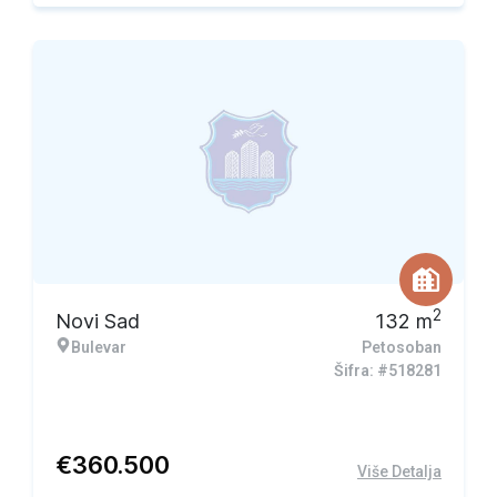
2
Novi Sad
132
m
Bulevar
Petosoban
Šifra: #518281
€
360.500
Više Detalja