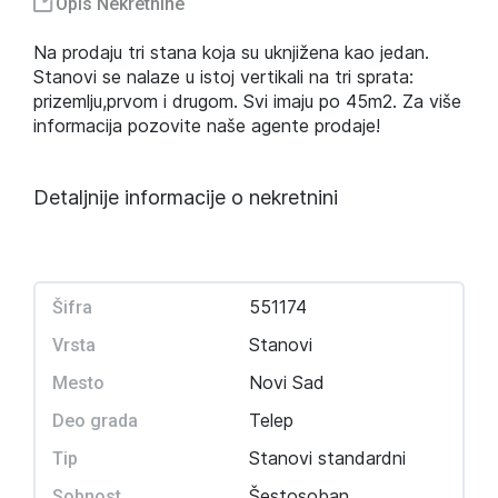
Opis Nekretnine
Na prodaju tri stana koja su uknjižena kao jedan.
Stanovi se nalaze u istoj vertikali na tri sprata:
prizemlju,prvom i drugom. Svi imaju po 45m2. Za više
informacija pozovite naše agente prodaje!
Detaljnije informacije o nekretnini
551174
Šifra
Stanovi
Vrsta
Novi Sad
Mesto
Telep
Deo grada
Stanovi standardni
Tip
Šestosoban
Sobnost