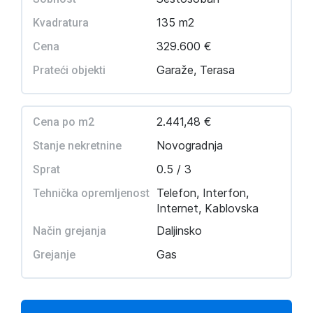
135 m2
Kvadratura
329.600 €
Cena
Garaže, Terasa
Prateći objekti
2.441,48 €
Cena po m2
Novogradnja
Stanje nekretnine
0.5 / 3
Sprat
Telefon, Interfon,
Tehnička opremljenost
Internet, Kablovska
Daljinsko
Način grejanja
Gas
Grejanje