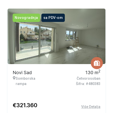
Novogradnja
sa PDV-om
2
Novi Sad
130
m
Somborska
Četvorosoban
rampa
Šifra: #480383
€
321.360
Više Detalja