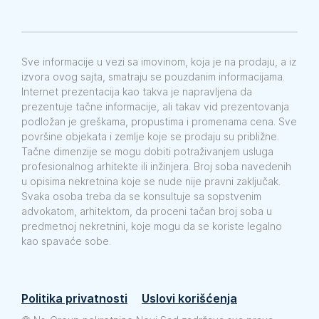
Sve informacije u vezi sa imovinom, koja je na prodaju, a iz
izvora ovog sajta, smatraju se pouzdanim informacijama.
Internet prezentacija kao takva je napravljena da
prezentuje tačne informacije, ali takav vid prezentovanja
podložan je greškama, propustima i promenama cena. Sve
površine objekata i zemlje koje se prodaju su približne.
Tačne dimenzije se mogu dobiti potraživanjem usluga
profesionalnog arhitekte ili inžinjera. Broj soba navedenih
u opisima nekretnina koje se nude nije pravni zaključak.
Svaka osoba treba da se konsultuje sa sopstvenim
advokatom, arhitektom, da proceni tačan broj soba u
predmetnoj nekretnini, koje mogu da se koriste legalno
kao spavaće sobe.
Politika privatnosti
Uslovi korišćenja