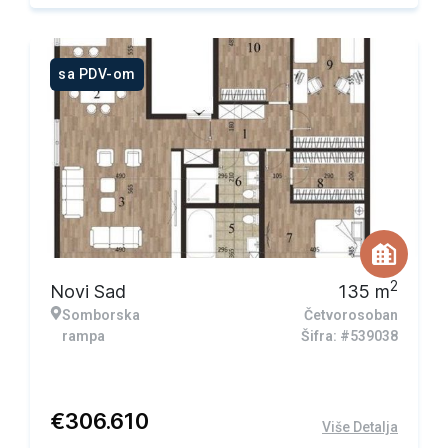
sa PDV-om
2
Novi Sad
135
m
Somborska
Četvorosoban
rampa
Šifra: #539038
€
306.610
Više Detalja