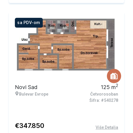
sa PDV-om
2
Novi Sad
125
m
Bulevar Evrope
Četvorosoban
Šifra: #540278
€
347.850
Više Detalja