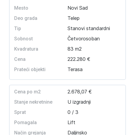
Novi Sad
Mesto
Telep
Deo grada
Stanovi standardni
Tip
Četvorosoban
Sobnost
83 m2
Kvadratura
222.280 €
Cena
Terasa
Prateći objekti
2.678,07 €
Cena po m2
U izgradnji
Stanje nekretnine
0 / 3
Sprat
Lift
Pomagala
Daljinsko
Način grejanja