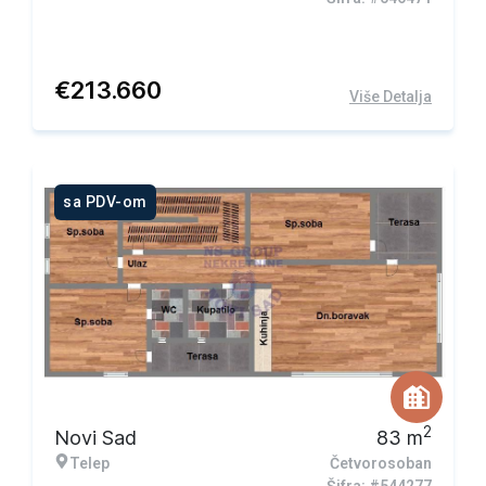
€
213.660
Više Detalja
sa PDV-om
2
Novi Sad
83
m
Telep
Četvorosoban