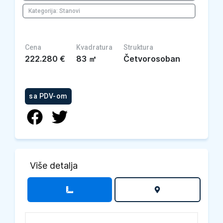
Kategorija: Stanovi
Cena
Kvadratura
Struktura
222.280
€
83
㎡
Četvorosoban
sa PDV-om
Više detalja