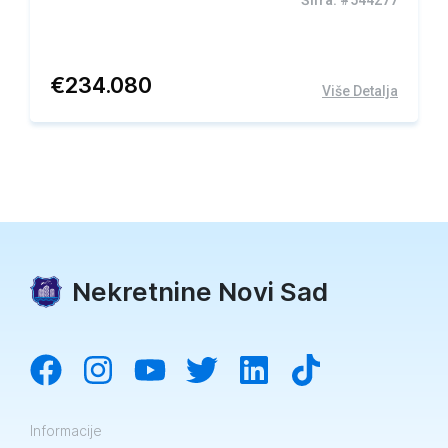
Šifra: #544277
€
234.080
Više Detalja
Nekretnine Novi Sad
Informacije