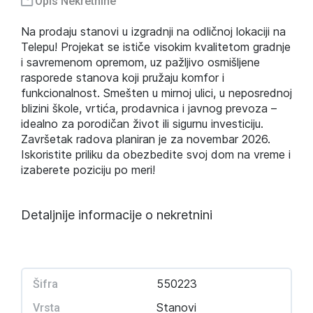
Opis Nekretnine
Na prodaju stanovi u izgradnji na odličnoj lokaciji na
Telepu! Projekat se ističe visokim kvalitetom gradnje
i savremenom opremom, uz pažljivo osmišljene
rasporede stanova koji pružaju komfor i
funkcionalnost. Smešten u mirnoj ulici, u neposrednoj
blizini škole, vrtića, prodavnica i javnog prevoza –
idealno za porodičan život ili sigurnu investiciju.
Završetak radova planiran je za novembar 2026.
Iskoristite priliku da obezbedite svoj dom na vreme i
izaberete poziciju po meri!
Detaljnije informacije o nekretnini
550223
Šifra
Stanovi
Vrsta