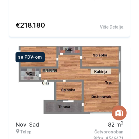
€
218.180
Više Detalja
sa PDV-om
2
Novi Sad
82
m
Telep
Četvorosoban
Šifra: #546471