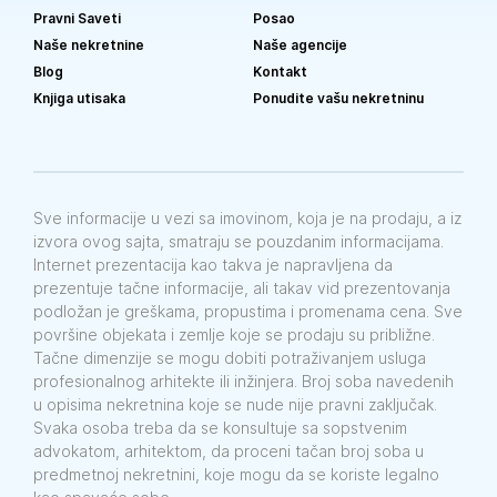
Pravni Saveti
Posao
Naše nekretnine
Naše agencije
Blog
Kontakt
Knjiga utisaka
Ponudite vašu nekretninu
Sve informacije u vezi sa imovinom, koja je na prodaju, a iz
izvora ovog sajta, smatraju se pouzdanim informacijama.
Internet prezentacija kao takva je napravljena da
prezentuje tačne informacije, ali takav vid prezentovanja
podložan je greškama, propustima i promenama cena. Sve
površine objekata i zemlje koje se prodaju su približne.
Tačne dimenzije se mogu dobiti potraživanjem usluga
profesionalnog arhitekte ili inžinjera. Broj soba navedenih
u opisima nekretnina koje se nude nije pravni zaključak.
Svaka osoba treba da se konsultuje sa sopstvenim
advokatom, arhitektom, da proceni tačan broj soba u
predmetnoj nekretnini, koje mogu da se koriste legalno