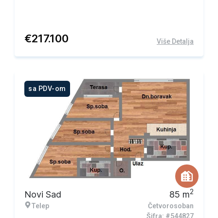
€
217.100
Više Detalja
sa PDV-om
2
Novi Sad
85
m
Telep
Četvorosoban
Šifra: #544827