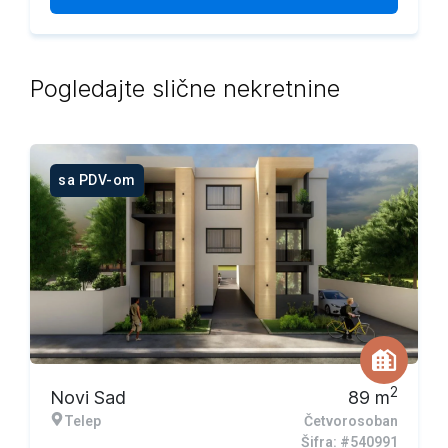
Pogledajte slične nekretnine
sa PDV-om
2
Novi Sad
89
m
Telep
Četvorosoban
Šifra: #540991