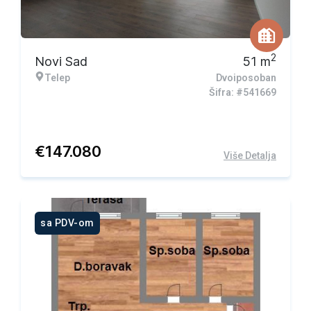
2
Novi Sad
51
m
Telep
Dvoiposoban
Šifra: #541669
€
147.080
Više Detalja
sa PDV-om