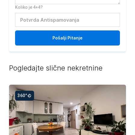
Koliko je 4+4?
Pošalji
Pitanje
Pogledajte slične nekretnine
360°