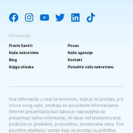
Informacije
Pravni Saveti
Posao
Naše nekretnine
Naše agencije
Blog
Kontakt
Knjiga utisaka
Ponudite vašu nekretninu
Sve informacije u vezi sa imovinom, koja je na prodaju, a iz
izvora ovog sajta, smatraju se pouzdanim informacijama.
Internet prezentacija kao takva je napravljena da
prezentuje tačne informacije, ali takav vid prezentovanja
podložan je greškama, propustima i promenama cena. Sve
površine objekata i zemlje koje se prodaju su približne.