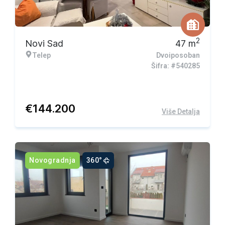
2
Novi Sad
47
m
Telep
Dvoiposoban
Šifra: #540285
€
144.200
Više Detalja
Novogradnja
360°