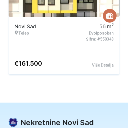
2
Novi Sad
56
m
Telep
Dvoiposoban
Šifra: #550343
€
161.500
Više Detalja
Nekretnine Novi Sad