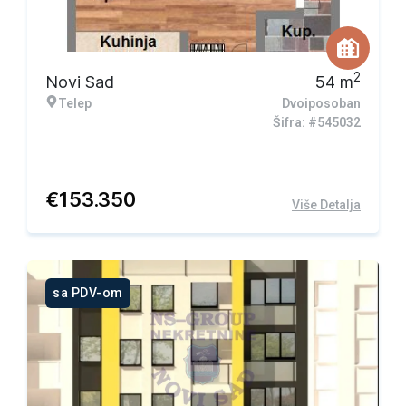
2
Novi Sad
54
m
Telep
Dvoiposoban
Šifra: #545032
€
153.350
Više Detalja
sa PDV-om