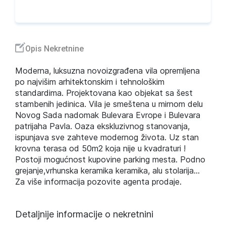
Opis Nekretnine
Moderna, luksuzna novoizgrađena vila opremljena
po najvišim arhitektonskim i tehnološkim
standardima. Projektovana kao objekat sa šest
stambenih jedinica. Vila je smeštena u mirnom delu
Novog Sada nadomak Bulevara Evrope i Bulevara
patrijaha Pavla. Oaza ekskluzivnog stanovanja,
ispunjava sve zahteve modernog života. Uz stan
krovna terasa od 50m2 koja nije u kvadraturi !
Postoji mogućnost kupovine parking mesta. Podno
grejanje,vrhunska keramika keramika, alu stolarija...
Za više informacija pozovite agenta prodaje.
Detaljnije informacije o nekretnini