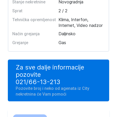
Novogradnja
Stanje nekretnine
2 / 2
Sprat
Klima, Interfon,
Tehnička opremljenost
Internet, Video nadzor
Daljinsko
Način grejanja
Gas
Grejanje
Za sve dalje informacije
pozovite
021/66-13-213
Pozovite broj i neko od agenata iz City
nekretnina će Vam pomoći