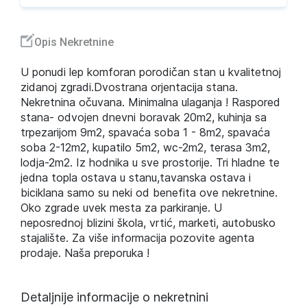
Opis Nekretnine
U ponudi lep komforan porodičan stan u kvalitetnoj
zidanoj zgradi.Dvostrana orjentacija stana.
Nekretnina očuvana. Minimalna ulaganja ! Raspored
stana- odvojen dnevni boravak 20m2, kuhinja sa
trpezarijom 9m2, spavaća soba 1 - 8m2, spavaća
soba 2-12m2, kupatilo 5m2, wc-2m2, terasa 3m2,
lodja-2m2. Iz hodnika u sve prostorije. Tri hladne te
jedna topla ostava u stanu,tavanska ostava i
biciklana samo su neki od benefita ove nekretnine.
Oko zgrade uvek mesta za parkiranje. U
neposrednoj blizini škola, vrtić, marketi, autobusko
stajalište. Za više informacija pozovite agenta
prodaje. Naša preporuka !
Detaljnije informacije o nekretnini