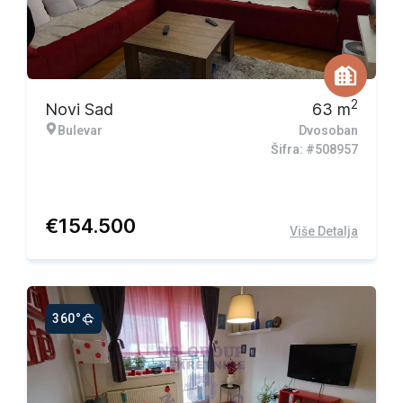
2
Novi Sad
63
m
Bulevar
Dvosoban
Šifra: #508957
€
154.500
Više Detalja
360°