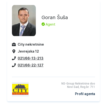
Goran Šuša
L
Agent
City nekretnine
Jevrejska 12
021/66-13-213
021/66-22-127
NS-Group Nekretnine doo
Novi Sad, Reg.br. 711
Profil agenta