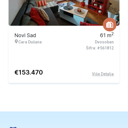
2
Novi Sad
61
m
Cara Dušana
Dvosoban
Šifra: #561812
€
153.470
Više Detalja