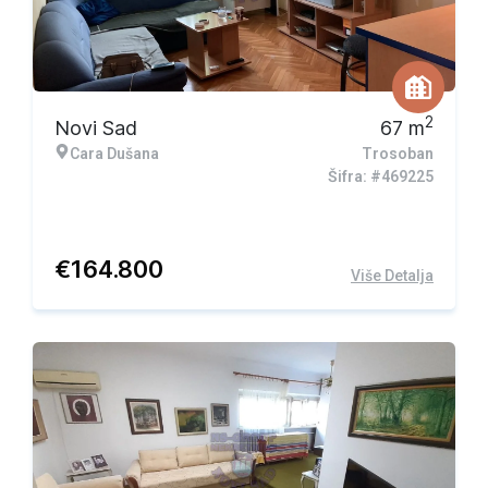
2
Novi Sad
67
m
Cara Dušana
Trosoban
Šifra: #469225
€
164.800
Više Detalja