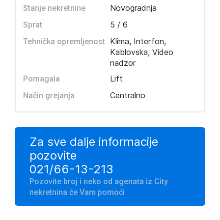
Novogradnja
Stanje nekretnine
5 / 6
Sprat
Klima, Interfon,
Tehnička opremljenost
Kablovska, Video
nadzor
Lift
Pomagala
Centralno
Način grejanja
Za sve dalje informacije
pozovite
021/66-13-213
Pozovite broj i neko od agenata iz City
nekretnina će Vam pomoći