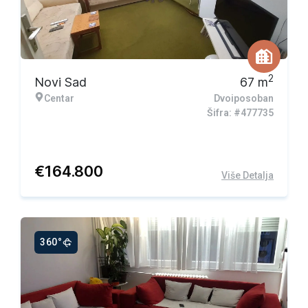
2
Novi Sad
67
m
Centar
Dvoiposoban
Šifra: #477735
€
164.800
Više Detalja
360°