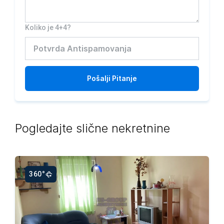
Koliko je 4+4?
Pošalji
Pitanje
Pogledajte slične nekretnine
360°