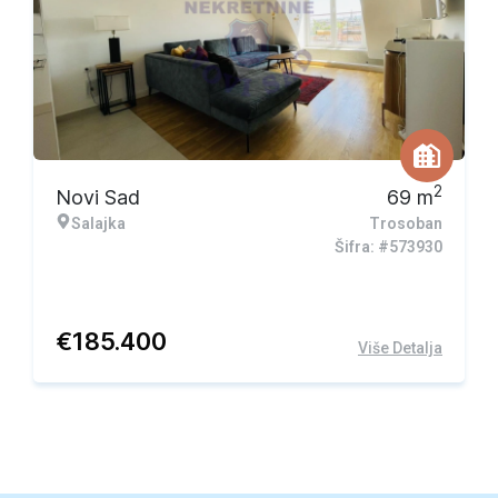
Ekskluzivna ponuda
2
Novi Sad
69
m
Salajka
Trosoban
Šifra: #573930
€
185.400
Više Detalja