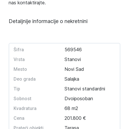
nas kontaktirajte.
Detaljnije informacije o nekretnini
569546
Šifra
Stanovi
Vrsta
Novi Sad
Mesto
Salajka
Deo grada
Stanovi standardni
Tip
Dvoiposoban
Sobnost
68 m2
Kvadratura
201.800 €
Cena
Terasa
Prateći objekti