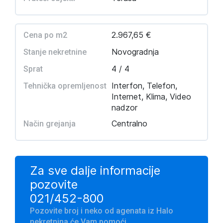
2.967,65 €
Cena po m2
Novogradnja
Stanje nekretnine
4 / 4
Sprat
Interfon, Telefon,
Tehnička opremljenost
Internet, Klima, Video
nadzor
Centralno
Način grejanja
Za sve dalje informacije
pozovite
021/452-800
Pozovite broj i neko od agenata iz Halo
nekretnina će Vam pomoći