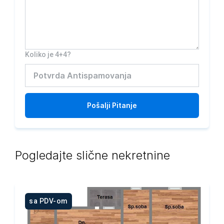
Koliko je 4+4?
Pošalji
Pitanje
Pogledajte slične nekretnine
sa PDV-om