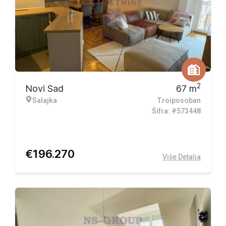
Ekskluzivna ponuda
2
Novi Sad
67
m
Salajka
Troiposoban
Šifra: #573448
€
196.270
Više Detalja