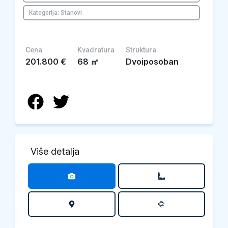
Kategorija: Stanovi
Cena
Kvadratura
Struktura
201.800
€
68
㎡
Dvoiposoban
Više detalja