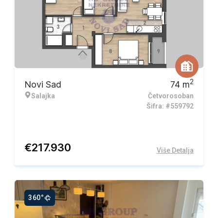
2
Novi Sad
74
m
Salajka
Četvorosoban
Šifra: #559792
€
217.930
Više Detalja
360°