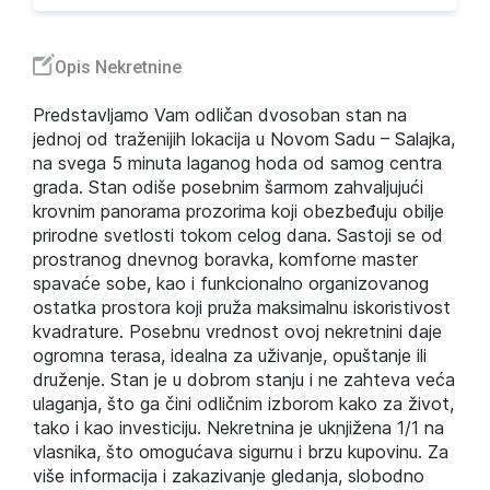
Opis Nekretnine
Predstavljamo Vam odličan dvosoban stan na
jednoj od traženijih lokacija u Novom Sadu – Salajka,
na svega 5 minuta laganog hoda od samog centra
grada. Stan odiše posebnim šarmom zahvaljujući
krovnim panorama prozorima koji obezbeđuju obilje
prirodne svetlosti tokom celog dana. Sastoji se od
prostranog dnevnog boravka, komforne master
spavaće sobe, kao i funkcionalno organizovanog
ostatka prostora koji pruža maksimalnu iskoristivost
kvadrature. Posebnu vrednost ovoj nekretnini daje
ogromna terasa, idealna za uživanje, opuštanje ili
druženje. Stan je u dobrom stanju i ne zahteva veća
ulaganja, što ga čini odličnim izborom kako za život,
tako i kao investiciju. Nekretnina je uknjižena 1/1 na
vlasnika, što omogućava sigurnu i brzu kupovinu. Za
više informacija i zakazivanje gledanja, slobodno