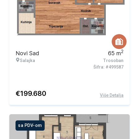
2
Novi Sad
65
m
Salajka
Trosoban
Šifra: #499587
€
199.680
Više Detalja
sa PDV-om