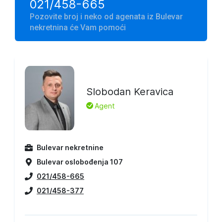
021/458-665
Pozovite broj i neko od agenata iz Bulevar
nekretnina će Vam pomoći
Slobodan Keravica
L
Agent
Bulevar nekretnine
Bulevar oslobođenja 107
021/458-665
021/458-377