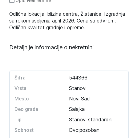
Opis Nekretnine
Odlična lokacija, blizina centra, Ž.stanice. Izgradnja
sa rokom useljenja april 2026. Cena sa pdv-om.
Odličan kvalitet gradnje i opreme.
Detaljnije informacije o nekretnini
544366
Šifra
Stanovi
Vrsta
Novi Sad
Mesto
Salajka
Deo grada
Stanovi standardni
Tip
Dvoiposoban
Sobnost