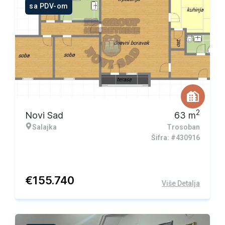
sa PDV-om
2
Novi Sad
63
m
Salajka
Trosoban
Šifra: #430916
€
155.740
Više Detalja