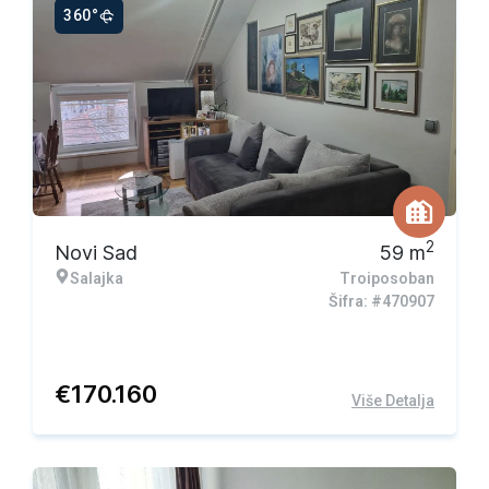
360°
2
Novi Sad
59
m
Salajka
Troiposoban
Šifra: #470907
€
170.160
Više Detalja