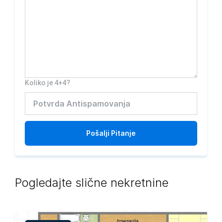
Koliko je 4+4?
Pošalji
Pitanje
Pogledajte slične nekretnine