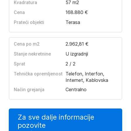
57 m2
Kvadratura
168.880 €
Cena
Terasa
Prateći objekti
2.962,81 €
Cena po m2
U izgradnji
Stanje nekretnine
2 / 2
Sprat
Telefon, Interfon,
Tehnička opremljenost
Internet, Kablovska
Centralno
Način grejanja
Za sve dalje informacije
pozovite