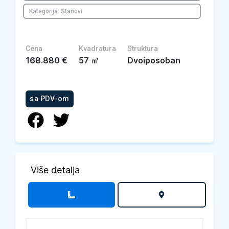
Kategorija: Stanovi
Cena
Kvadratura
Struktura
168.880
€
57
㎡
Dvoiposoban
sa PDV-om
Više detalja