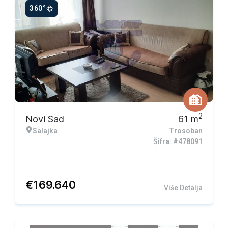
360°
2
Novi Sad
61
m
Salajka
Trosoban
Šifra: #478091
€
169.640
Više Detalja