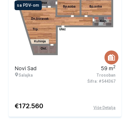
sa PDV-om
2
Novi Sad
59
m
Salajka
Trosoban
Šifra: #544367
€
172.560
Više Detalja