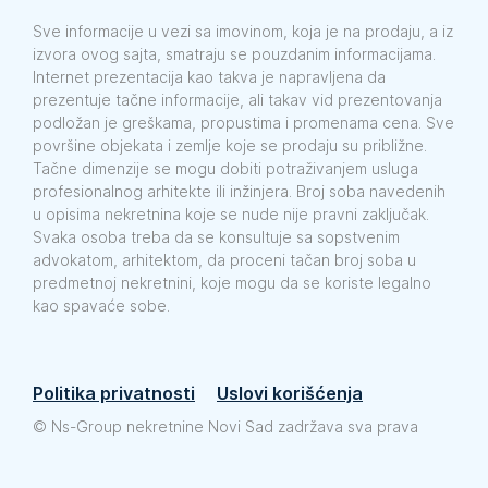
Sve informacije u vezi sa imovinom, koja je na prodaju, a iz
izvora ovog sajta, smatraju se pouzdanim informacijama.
Internet prezentacija kao takva je napravljena da
prezentuje tačne informacije, ali takav vid prezentovanja
podložan je greškama, propustima i promenama cena. Sve
površine objekata i zemlje koje se prodaju su približne.
Tačne dimenzije se mogu dobiti potraživanjem usluga
profesionalnog arhitekte ili inžinjera. Broj soba navedenih
u opisima nekretnina koje se nude nije pravni zaključak.
Svaka osoba treba da se konsultuje sa sopstvenim
advokatom, arhitektom, da proceni tačan broj soba u
predmetnoj nekretnini, koje mogu da se koriste legalno
kao spavaće sobe.
Politika privatnosti
Uslovi korišćenja
©
Ns-Group nekretnine Novi Sad zadržava sva prava