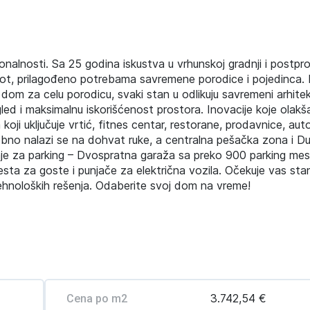
onalnosti. Sa 25 godina iskustva u vrhunskoj gradnji i postpr
vot, prilagođeno potrebama savremene porodice i pojedinca
an dom za celu porodicu, svaki stan u odlikuju savremeni arhite
gled i maksimalnu iskorišćenost prostora. Inovacije koje olakš
i uključuje vrtić, fitnes centar, restorane, prodavnice, auto
rebno nalazi se na dohvat ruke, a centralna pešačka zona i D
je za parking – Dvospratna garaža sa preko 900 parking mes
ta za goste i punjače za električna vozila. Očekuje vas sta
 tehnoloških rešenja. Odaberite svoj dom na vreme!
3.742,54 €
Cena po m2