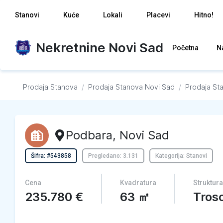
Stanovi
Kuće
Lokali
Placevi
Hitno!
Nekretnine Novi Sad
Početna
N
Prodaja Stanova
/
Prodaja Stanova
Novi Sad
/
Prodaja St
Podbara
,
Novi Sad
Šifra: #543858
Pregledano: 3.131
Kategorija: Stanovi
Cena
Kvadratura
Struktura
235.780
€
63
㎡
Tros