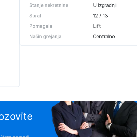
U izgradnji
Stanje nekretnine
12 / 13
Sprat
Lift
Pomagala
Centralno
Način grejanja
pozovite