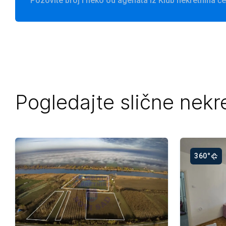
Pozovite broj i neko od agenata iz Klub nekretnina 
Pogledajte slične nekr
360°