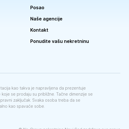
Posao
Naše agencije
Kontakt
Ponudite vašu nekretninu
ntacija kao takva je napravljena da prezentuje
koje se prodaju su približne. Tačne dimenzije se
e pravni zaključak. Svaka osoba treba da se
galno kao spavaće sobe.