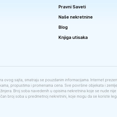
Pravni Saveti
Naše nekretnine
Blog
Knjiga utisaka
vora ovog sajta, smatraju se pouzdanim informacijama. Internet preze
škama, propustima i promenama cena. Sve površine objekata i zemlje 
nžinjera. Broj soba navedenih u opisima nekretnina koje se nude nij
ačan broj soba u predmetnoj nekretnini, koje mogu da se koriste le