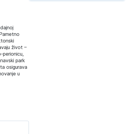
odajnoj
. Pametno
ktonski
avaju život –
-perionicu,
unavski park
ta osigurava
novanje u