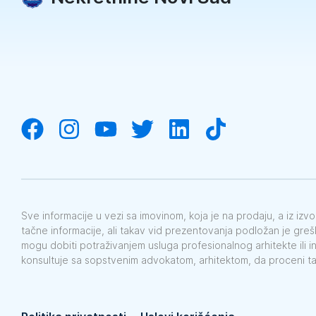
Sve informacije u vezi sa imovinom, koja je na prodaju, a iz iz
tačne informacije, ali takav vid prezentovanja podložan je gre
mogu dobiti potraživanjem usluga profesionalnog arhitekte ili i
konsultuje sa sopstvenim advokatom, arhitektom, da proceni t