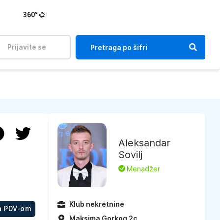
360°
Prijavite se
Aleksandar
Sovilj
L
Menadžer
Klub nekretnine
a PDV-om
Maksima Gorkog 2c