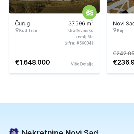
Ekskluzivna ponuda
Ekskluzi
2
Čurug
37.596
m
Novi Sa
Kod Tise
Građevinsko
Kej
zemljište
Šifra: #560041
€
242.0
€
1.648.000
€
236.
Više Detalja
Nekretnine Novi Sad