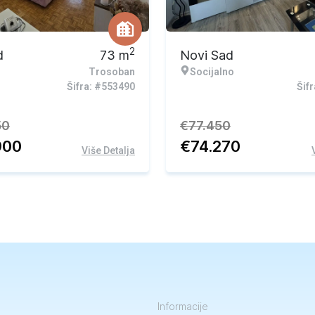
vna ponuda
Ekskluzivna ponuda
2
d
73
m
Novi Sad
Trosoban
Socijalno
Šifra: #553490
Šif
50
€
77.450
900
€
74.270
Više Detalja
Informacije