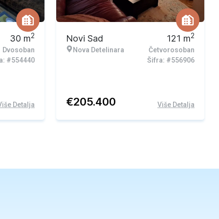
Ekskluzivna ponuda
2
2
30
m
Novi Sad
121
m
Dvosoban
Nova Detelinara
Četvorosoban
ra: #554440
Šifra: #556906
€
205.400
Više Detalja
Više Detalja