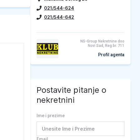
021/544-624
021/544-642
NS-Group Nekretnine doo
Novi Sad, Reg.br. 711
Profil agenta
Postavite pitanje o
nekretnini
Ime i prezime
Email