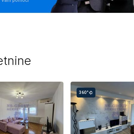
će Vam pomoći
etnine
360°