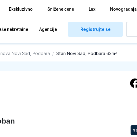
Ekskluzivno
Snižene cene
Lux
Novogradnja
Registrujte se
aše nekretnine
Agencije
anova
Novi Sad, Podbara
/
Stan Novi Sad, Podbara 63m²
oban
s