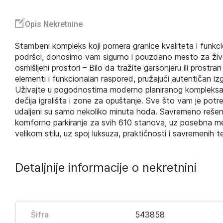
Opis Nekretnine
Stambeni kompleks koji pomera granice kvaliteta i funkci
podršci, donosimo vam sigurno i pouzdano mesto za ži
osmišljeni prostori – Bilo da tražite garsonjeru ili prostr
elementi i funkcionalan raspored, pružajući autentičan iz
Uživajte u pogodnostima moderno planiranog kompleksa koj
dečija igrališta i zone za opuštanje. Sve što vam je pot
udaljeni su samo nekoliko minuta hoda. Savremeno rešen
komforno parkiranje za svih 610 stanova, uz posebna mes
velikom stilu, uz spoj luksuza, praktičnosti i savremenih
Detaljnije informacije o nekretnini
543858
Šifra