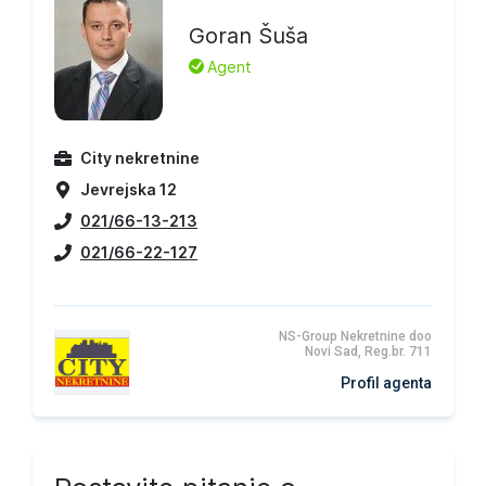
Goran Šuša
L
Agent
City nekretnine
Jevrejska 12
021/66-13-213
021/66-22-127
NS-Group Nekretnine doo
Novi Sad, Reg.br. 711
Profil agenta