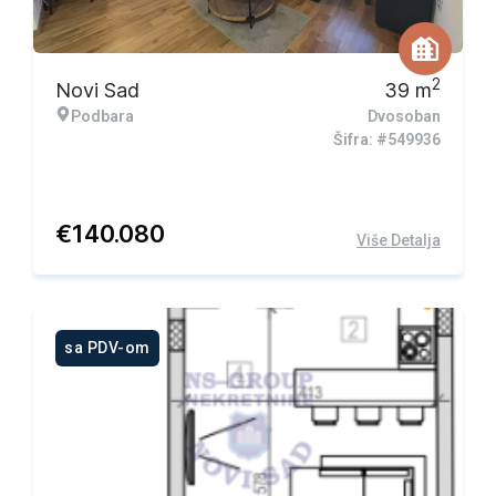
2
Novi Sad
39
m
Podbara
Dvosoban
Šifra: #549936
€
140.080
Više Detalja
sa PDV-om