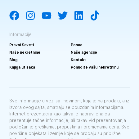
Informacije
Pravni Saveti
Posao
Naše nekretnine
Naše agencije
Blog
Kontakt
Knjiga utisaka
Ponudite vašu nekretninu
Sve informacije u vezi sa imovinom, koja je na prodaju, a iz
izvora ovog sajta, smatraju se pouzdanim informacijama.
Internet prezentacija kao takva je napravljena da
prezentuje tačne informacije, ali takav vid prezentovanja
podložan je greškama, propustima i promenama cena. Sve
površine objekata i zemlje koje se prodaju su približne.