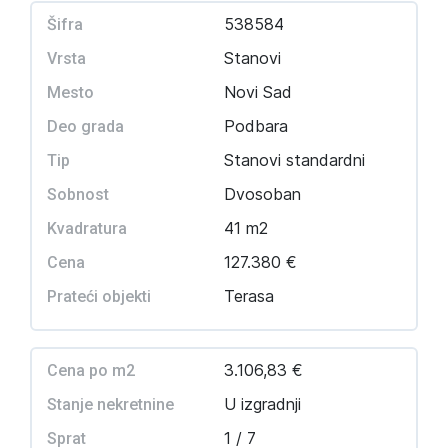
538584
Šifra
Stanovi
Vrsta
Novi Sad
Mesto
Podbara
Deo grada
Stanovi standardni
Tip
Dvosoban
Sobnost
41 m2
Kvadratura
127.380 €
Cena
Terasa
Prateći objekti
3.106,83 €
Cena po m2
U izgradnji
Stanje nekretnine
1 / 7
Sprat