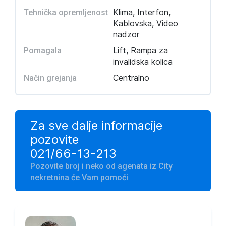
Klima, Interfon,
Tehnička opremljenost
Kablovska, Video
nadzor
Lift, Rampa za
Pomagala
invalidska kolica
Centralno
Način grejanja
Za sve dalje informacije
pozovite
021/66-13-213
Pozovite broj i neko od agenata iz City
nekretnina će Vam pomoći