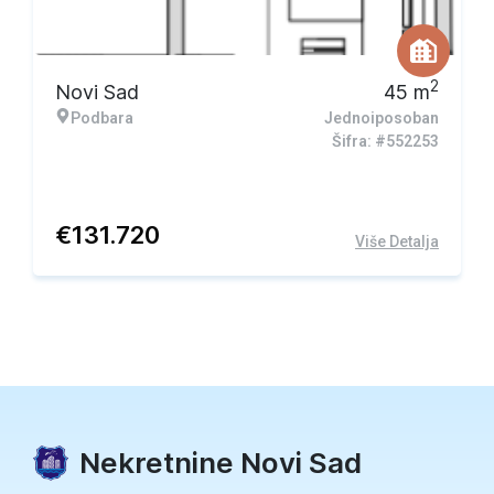
2
Novi Sad
45
m
Podbara
Jednoiposoban
Šifra: #552253
€
131.720
Više Detalja
Nekretnine Novi Sad