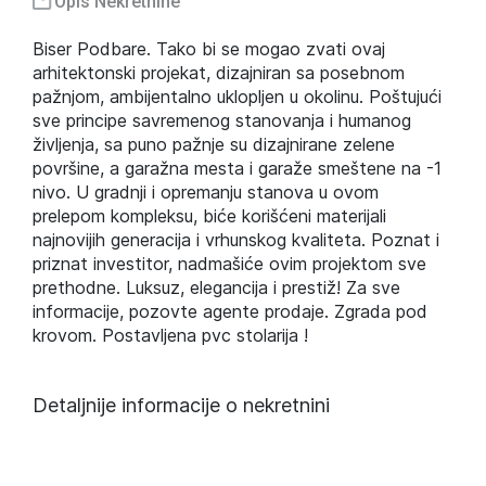
Opis Nekretnine
Biser Podbare. Tako bi se mogao zvati ovaj
arhitektonski projekat, dizajniran sa posebnom
pažnjom, ambijentalno uklopljen u okolinu. Poštujući
sve principe savremenog stanovanja i humanog
življenja, sa puno pažnje su dizajnirane zelene
površine, a garažna mesta i garaže smeštene na -1
nivo. U gradnji i opremanju stanova u ovom
prelepom kompleksu, biće korišćeni materijali
najnovijih generacija i vrhunskog kvaliteta. Poznat i
priznat investitor, nadmašiće ovim projektom sve
prethodne. Luksuz, elegancija i prestiž! Za sve
informacije, pozovte agente prodaje. Zgrada pod
krovom. Postavljena pvc stolarija !
Detaljnije informacije o nekretnini