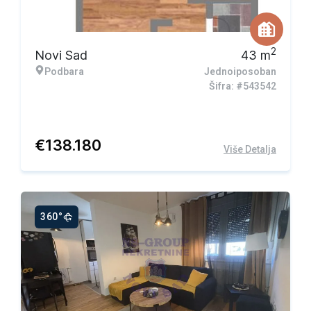
2
Novi Sad
43
m
Podbara
Jednoiposoban
Šifra: #543542
€
138.180
Više Detalja
360°