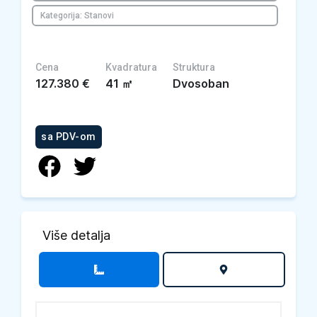
Kategorija: Stanovi
Cena
Kvadratura
Struktura
127.380
€
41
㎡
Dvosoban
sa PDV-om
Više detalja