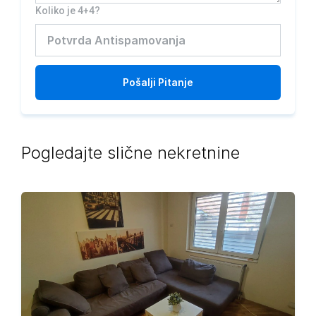
Koliko je 4+4?
Pošalji
Pitanje
Pogledajte slične nekretnine