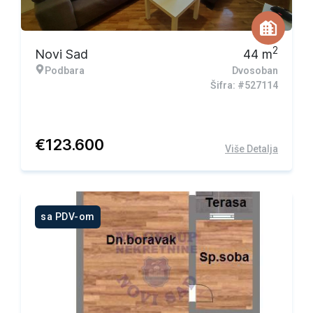
2
Novi Sad
44
m
Podbara
Dvosoban
Šifra: #527114
€
123.600
Više Detalja
sa PDV-om