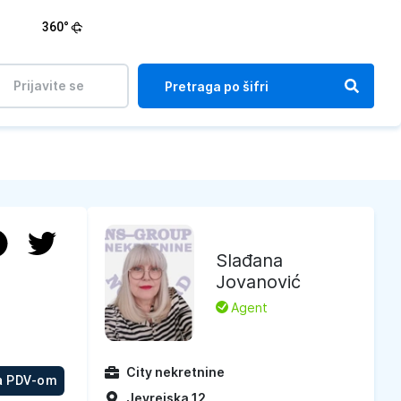
360°
Prijavite se
Slađana
Jovanović
L
Agent
City nekretnine
a PDV-om
Jevrejska 12