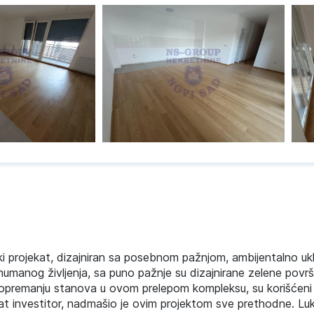
i projekat, dizajniran sa posebnom pažnjom, ambijentalno ukl
humanog življenja, sa puno pažnje su dizajnirane zelene površ
 opremanju stanova u ovom prelepom kompleksu, su korišćeni m
znat investitor, nadmašio je ovim projektom sve prethodne. Lu