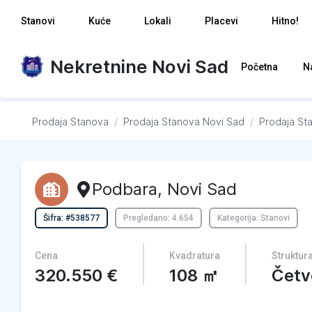
Stanovi
Kuće
Lokali
Placevi
Hitno!
Nekretnine Novi Sad
Početna
N
Prodaja Stanova
/
Prodaja Stanova
Novi Sad
/
Prodaja St
Podbara
,
Novi Sad
Šifra: #538577
Pregledano: 4.654
Kategorija: Stanovi
Cena
Kvadratura
Struktur
320.550
€
108
㎡
Četv