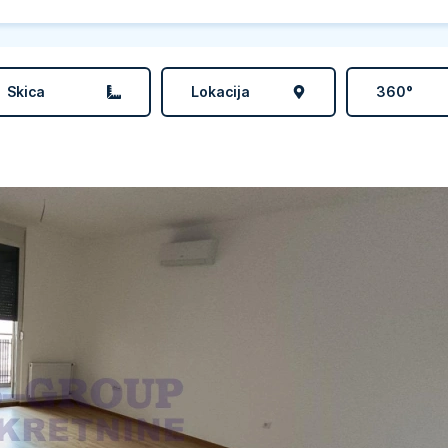
Skica
Lokacija
360°