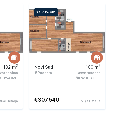
sa PDV-om
2
2
102
m
Novi Sad
100
m
tvorosoban
Podbara
Četvorosoban
ra: #543691
Šifra: #543685
€
307.540
Više Detalja
Više Detalja