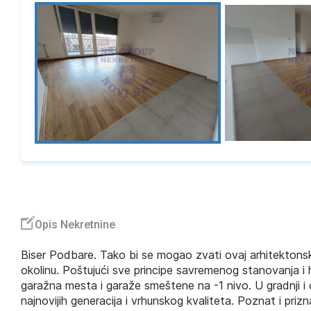
Opis Nekretnine
Biser Podbare. Tako bi se mogao zvati ovaj arhitektonsk
okolinu. Poštujući sve principe savremenog stanovanja i 
garažna mesta i garaže smeštene na -1 nivo. U gradnji i
najnovijih generacija i vrhunskog kvaliteta. Poznat i pri