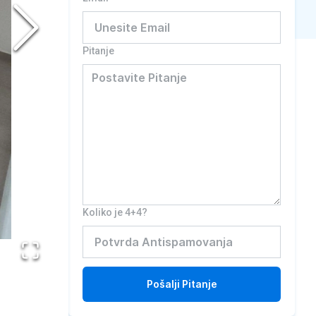
Pitanje
Koliko je 4+4?
Pošalji
Pitanje