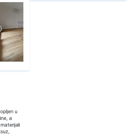
opljen u
ine, a
aterijali
ksuz,