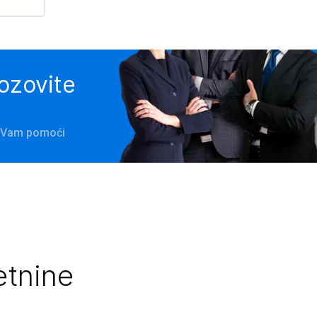
pozovite
će Vam pomoći
etnine