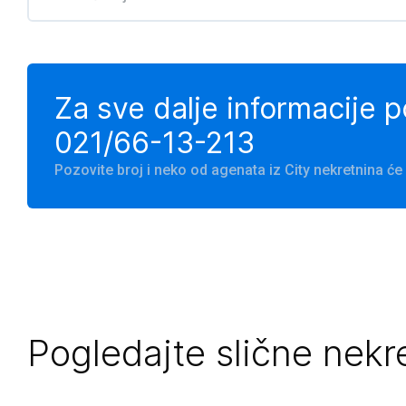
Za sve dalje informacije 
021/66-13-213
Pozovite broj i neko od agenata iz City nekretnina 
Pogledajte slične nekr