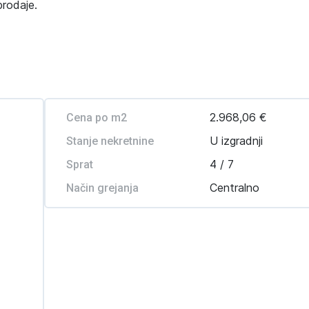
prodaje.
2.968,06 €
Cena po m2
U izgradnji
Stanje nekretnine
4 / 7
Sprat
Centralno
Način grejanja