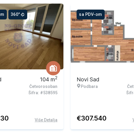
om
360°
sa PDV-om
2
d
104
m
Novi Sad
Četvorosoban
Podbara
Če
Šifra: #538595
Šif
530
€
307.540
Više Detalja