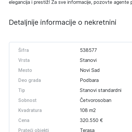
elegancija i prestiž! Za sve informacije, pozovte agente 
Detaljnije informacije o nekretnini
538577
Šifra
Stanovi
Vrsta
Novi Sad
Mesto
Podbara
Deo grada
Stanovi standardni
Tip
Četvorosoban
Sobnost
108 m2
Kvadratura
320.550 €
Cena
Terasa
Prateći objekti