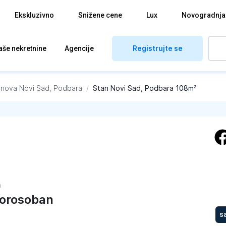
Ekskluzivno
Snižene cene
Lux
Novogradnja
Registrujte se
aše nekretnine
Agencije
anova
Novi Sad, Podbara
/
Stan Novi Sad, Podbara 108m²
a
orosoban
s