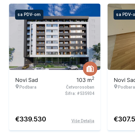
sa PDV-om
sa PDV-
2
Novi Sad
103
m
Novi Sa
Podbara
Četvorosoban
Podbara
Šifra: #535934
€
339.530
€
307.
Više Detalja