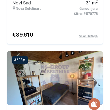
2
Novi Sad
31
m
Nova Detelinara
Garsonjera
Šifra: #570778
€
89.610
Više Detalja
360°