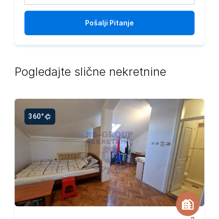
Pošalji
Pitanje
Pogledajte slične nekretnine
360°