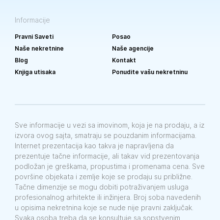
Informacije
Pravni Saveti
Posao
Naše nekretnine
Naše agencije
Blog
Kontakt
Knjiga utisaka
Ponudite vašu nekretninu
Sve informacije u vezi sa imovinom, koja je na prodaju, a iz
izvora ovog sajta, smatraju se pouzdanim informacijama.
Internet prezentacija kao takva je napravljena da
prezentuje tačne informacije, ali takav vid prezentovanja
podložan je greškama, propustima i promenama cena. Sve
površine objekata i zemlje koje se prodaju su približne.
Tačne dimenzije se mogu dobiti potraživanjem usluga
profesionalnog arhitekte ili inžinjera. Broj soba navedenih
u opisima nekretnina koje se nude nije pravni zaključak.
Svaka osoba treba da se konsultuje sa sopstvenim