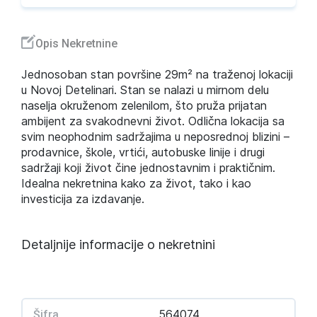
Opis Nekretnine
Jednosoban stan površine 29m² na traženoj lokaciji
u Novoj Detelinari. Stan se nalazi u mirnom delu
naselja okruženom zelenilom, što pruža prijatan
ambijent za svakodnevni život. Odlična lokacija sa
svim neophodnim sadržajima u neposrednoj blizini –
prodavnice, škole, vrtići, autobuske linije i drugi
sadržaji koji život čine jednostavnim i praktičnim.
Idealna nekretnina kako za život, tako i kao
investicija za izdavanje.
Detaljnije informacije o nekretnini
564074
Šifra