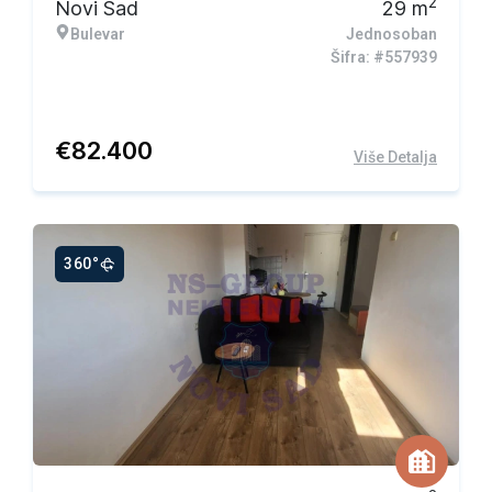
2
Novi Sad
29
m
Bulevar
Jednosoban
Šifra: #557939
€
82.400
Više Detalja
360°