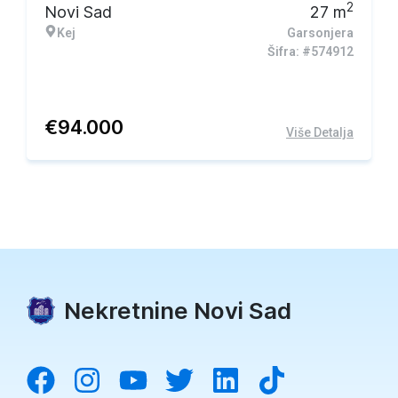
2
Novi Sad
27
m
Kej
Garsonjera
Šifra: #574912
€
94.000
Više Detalja
Nekretnine Novi Sad