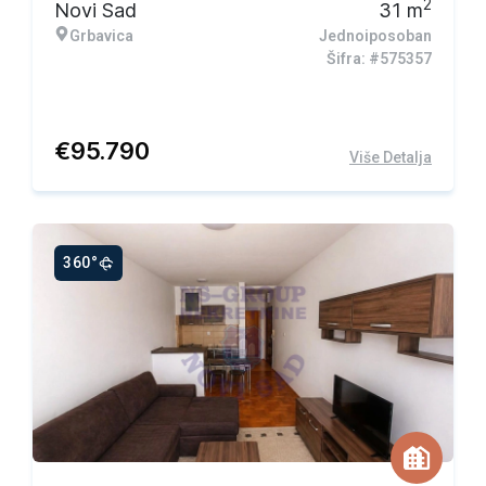
2
Novi Sad
31
m
Grbavica
Jednoiposoban
Šifra: #575357
€
95.790
Više Detalja
360°