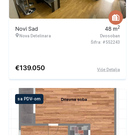
2
Novi Sad
48
m
Nova Detelinara
Dvosoban
Šifra: #552243
€
139.050
Više Detalja
sa PDV-om