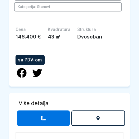
Kategorija: Stanovi
Cena
Kvadratura
Struktura
146.400
€
43
㎡
Dvosoban
sa PDV-om
Više detalja