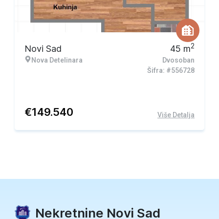
2
Novi Sad
45
m
Nova Detelinara
Dvosoban
Šifra: #556728
€
149.540
Više Detalja
Nekretnine Novi Sad