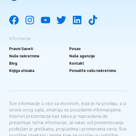
Informacije
Pravni Saveti
Posao
Naše nekretnine
Naše agencije
Blog
Kontakt
Knjiga utisaka
Ponudite vašu nekretninu
Sve informacije u vezi sa imovinom, koja je na prodaju, a iz
izvora ovog sajta, smatraju se pouzdanim informacijama.
Internet prezentacija kao takva je napravljena da
prezentuje tačne informacije, ali takav vid prezentovanja
podložan je greškama, propustima i promenama cena. Sve
površine objekata i zemlje koje se prodaju su približne.