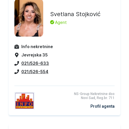
Svetlana Stojković
L
Agent
Info nekretnine
Jevrejska 35
021/526-633
021/526-554
NS-Group Nekretnine doo
Novi Sad, Reg.br. 711
Profil agenta