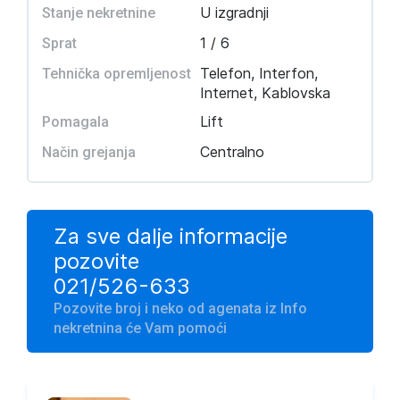
U izgradnji
Stanje nekretnine
1 / 6
Sprat
Telefon, Interfon,
Tehnička opremljenost
Internet, Kablovska
Lift
Pomagala
Centralno
Način grejanja
Za sve dalje informacije
pozovite
021/526-633
Pozovite broj i neko od agenata iz Info
nekretnina će Vam pomoći