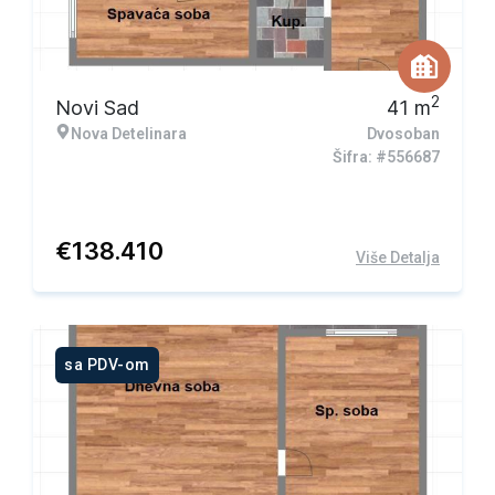
2
Novi Sad
41
m
Nova Detelinara
Dvosoban
Šifra: #556687
€
138.410
Više Detalja
sa PDV-om