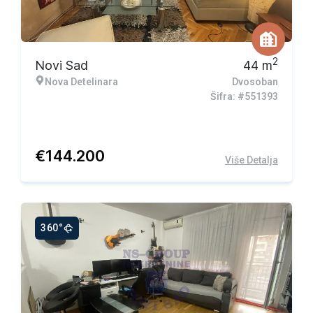
2
Novi Sad
44
m
Nova Detelinara
Dvosoban
Šifra: #551393
€
144.200
Više Detalja
360°