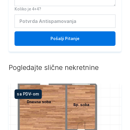
Koliko je 4+4?
Pošalji
Pitanje
Pogledajte slične nekretnine
sa PDV-om