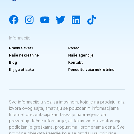
Informacije
Pravni Saveti
Posao
Naše nekretnine
Naše agencije
Blog
Kontakt
Knjiga utisaka
Ponudite vašu nekretninu
Sve informacije u vezi sa imovinom, koja je na prodaju, a iz
izvora ovog sajta, smatraju se pouzdanim informacijama.
Internet prezentacija kao takva je napravljena da
prezentuje tačne informacije, ali takav vid prezentovanja
podložan je greškama, propustima i promenama cena. Sve
površine objekata i zemlje koje se prodaju su približne.