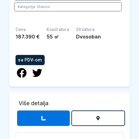
Kategorija: Stanovi
Cena
Kvadratura
Struktura
187.390
€
55
㎡
Dvosoban
sa PDV-om
Više detalja