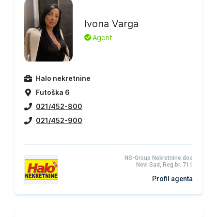
Ivona Varga
L
Agent
Halo nekretnine
Futoška 6
021/452-800
021/452-900
NS-Group Nekretnine doo
Novi Sad, Reg.br. 711
Profil agenta