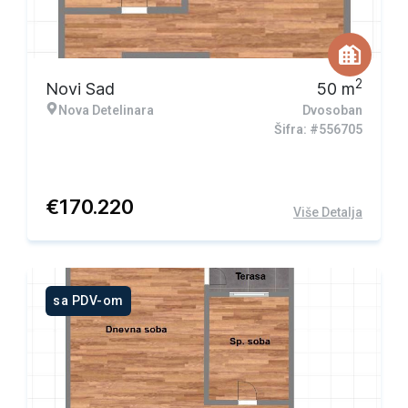
2
Novi Sad
50
m
Nova Detelinara
Dvosoban
Šifra: #556705
€
170.220
Više Detalja
sa PDV-om