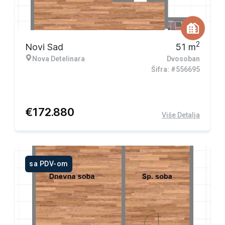
2
Novi Sad
51
m
Nova Detelinara
Dvosoban
Šifra: #556695
€
172.880
Više Detalja
sa PDV-om