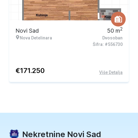
2
Novi Sad
50
m
Nova Detelinara
Dvosoban
Šifra: #556730
€
171.250
Više Detalja
Nekretnine Novi Sad