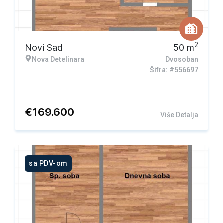
2
Novi Sad
50
m
Nova Detelinara
Dvosoban
Šifra: #556697
€
169.600
Više Detalja
sa PDV-om