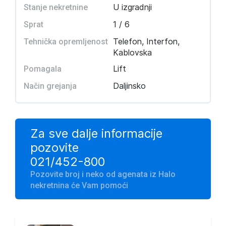
U izgradnji
Stanje nekretnine
1 / 6
Sprat
Telefon, Interfon,
Tehnička opremljenost
Kablovska
Lift
Pomagala
Daljinsko
Način grejanja
Za sve dalje informacije
pozovite
021/452-800
Pozovite broj i neko od agenata iz Halo
nekretnina će Vam pomoći