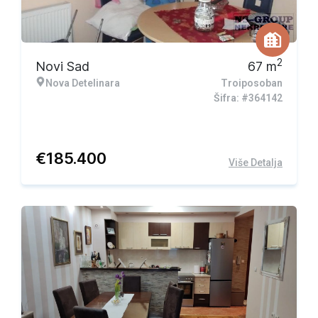
2
Novi Sad
67
m
Nova Detelinara
Troiposoban
Šifra: #364142
€
185.400
Više Detalja