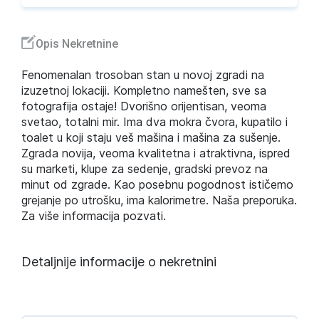
Opis Nekretnine
Fenomenalan trosoban stan u novoj zgradi na
izuzetnoj lokaciji. Kompletno namešten, sve sa
fotografija ostaje! Dvorišno orijentisan, veoma
svetao, totalni mir. Ima dva mokra čvora, kupatilo i
toalet u koji staju veš mašina i mašina za sušenje.
Zgrada novija, veoma kvalitetna i atraktivna, ispred
su marketi, klupe za sedenje, gradski prevoz na
minut od zgrade. Kao posebnu pogodnost ističemo
grejanje po utrošku, ima kalorimetre. Naša preporuka.
Za više informacija pozvati.
Detaljnije informacije o nekretnini