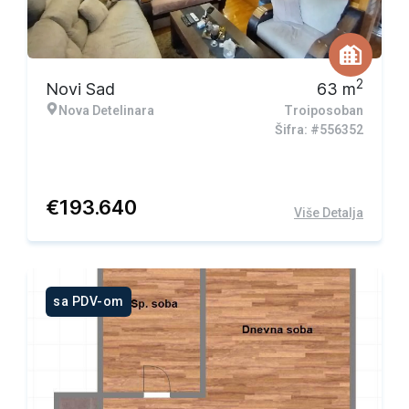
2
Novi Sad
63
m
Nova Detelinara
Troiposoban
Šifra: #556352
€
193.640
Više Detalja
sa PDV-om