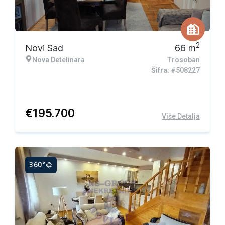
2
Novi Sad
66
m
Nova Detelinara
Trosoban
Šifra: #508227
€
195.700
Više Detalja
360°