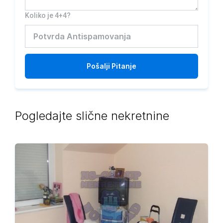
Koliko je 4+4?
Pošalji
Pitanje
Pogledajte slične nekretnine