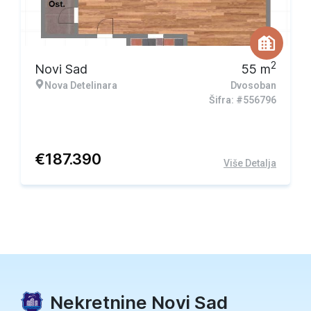
2
Novi Sad
55
m
Nova Detelinara
Dvosoban
Šifra: #556796
€
187.390
Više Detalja
Nekretnine Novi Sad