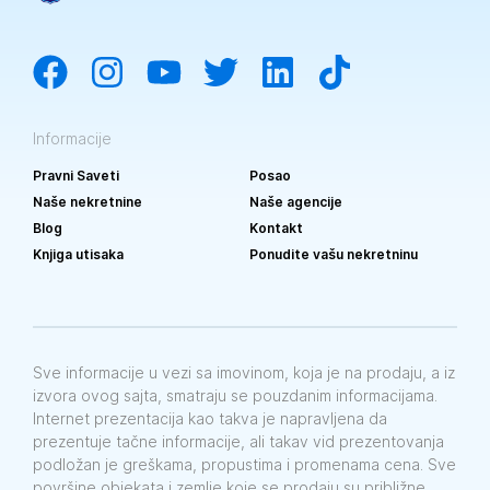
Informacije
Pravni Saveti
Posao
Naše nekretnine
Naše agencije
Blog
Kontakt
Knjiga utisaka
Ponudite vašu nekretninu
Sve informacije u vezi sa imovinom, koja je na prodaju, a iz
izvora ovog sajta, smatraju se pouzdanim informacijama.
Internet prezentacija kao takva je napravljena da
prezentuje tačne informacije, ali takav vid prezentovanja
podložan je greškama, propustima i promenama cena. Sve
površine objekata i zemlje koje se prodaju su približne.