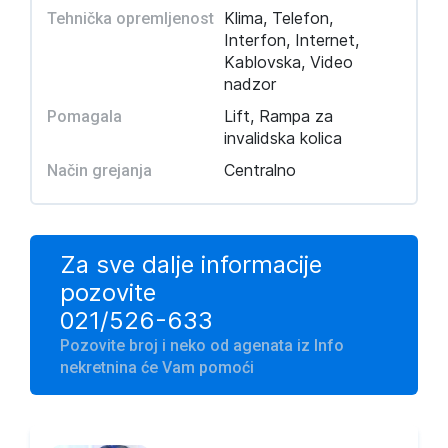
Klima, Telefon,
Tehnička opremljenost
Interfon, Internet,
Kablovska, Video
nadzor
Lift, Rampa za
Pomagala
invalidska kolica
Centralno
Način grejanja
Za sve dalje informacije
pozovite
021/526-633
Pozovite broj i neko od agenata iz Info
nekretnina će Vam pomoći