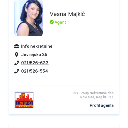
Vesna Majkić
L
Agent
Info nekretnine
Jevrejska 35
021/526-633
021/526-554
NS-Group Nekretnine doo
Novi Sad, Reg.br. 711
Profil agenta