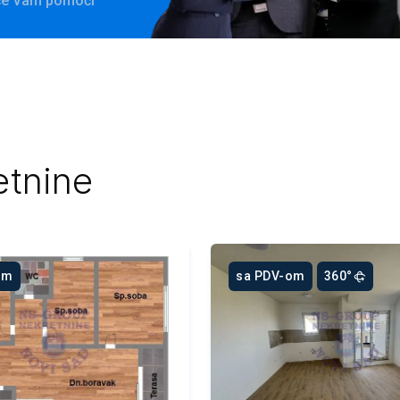
 će Vam pomoći
etnine
om
sa PDV-om
360°