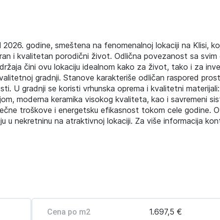
2026. godine, smeštena na fenomenalnoj lokaciji na Klisi, koj
ran i kvalitetan porodični život. Odlična povezanost sa svim
ržaja čini ovu lokaciju idealnom kako za život, tako i za inves
litetnoj gradnji. Stanove karakteriše odličan raspored prosto
i. U gradnji se koristi vrhunska oprema i kvalitetni materijali
ijom, moderna keramika visokog kvaliteta, kao i savremeni sis
čne troškove i energetsku efikasnost tokom cele godine. O
ju u nekretninu na atraktivnoj lokaciji. Za više informacija kon
1.697,5 €
Cena po m2