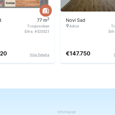
2
d
77
m
Novi Sad
Troiposoban
Adice
Tr
Šifra: #525521
Šif
220
€
147.750
Više Detalja
Informacije