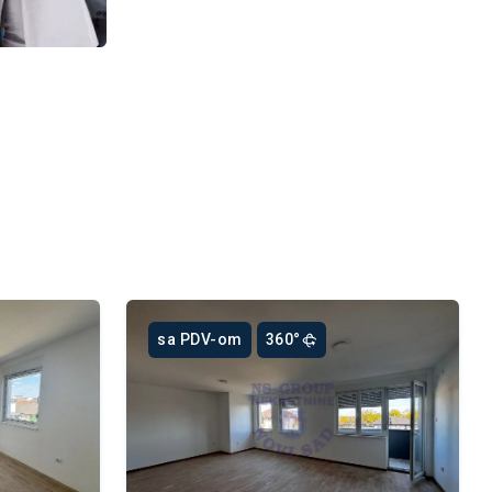
sa PDV-om
360°