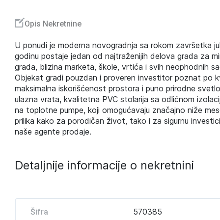
Opis Nekretnine
U ponudi je moderna novogradnja sa rokom završetka jul 
godinu postaje jedan od najtraženijih delova grada za mi
grada, blizina marketa, škole, vrtića i svih neophodnih sad
Objekat gradi pouzdan i proveren investitor poznat po kva
maksimalna iskorišćenost prostora i puno prirodne svetlost
ulazna vrata, kvalitetna PVC stolarija sa odličnom izolac
na toplotne pumpe, koji omogućavaju značajno niže mese
prilika kako za porodičan život, tako i za sigurnu investici
naše agente prodaje.
Detaljnije informacije o nekretnini
570385
Šifra