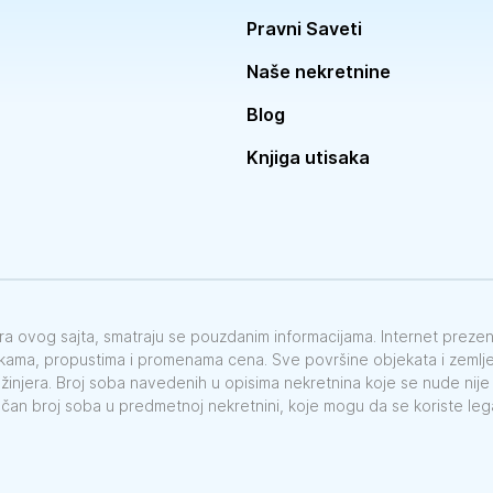
Pravni Saveti
Naše nekretnine
Blog
Knjiga utisaka
vora ovog sajta, smatraju se pouzdanim informacijama. Internet preze
škama, propustima i promenama cena. Sve površine objekata i zemlje 
nžinjera. Broj soba navedenih u opisima nekretnina koje se nude nij
ačan broj soba u predmetnoj nekretnini, koje mogu da se koriste le