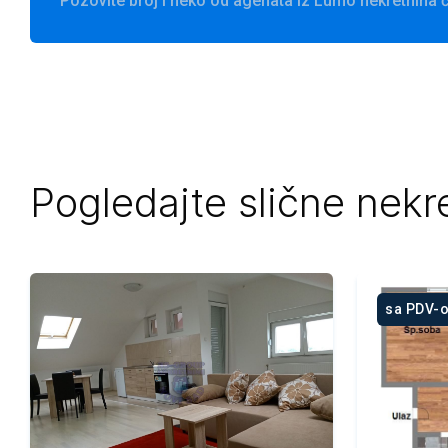
Pozovite broj i neko od agenata iz Lumo nekretnina
Pogledajte slične nekr
sa PDV-