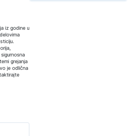
a iz godine u
 delovima
ticiju.
rija,
: sigurnosna
temi grejanja
vo je odlična
taktirajte