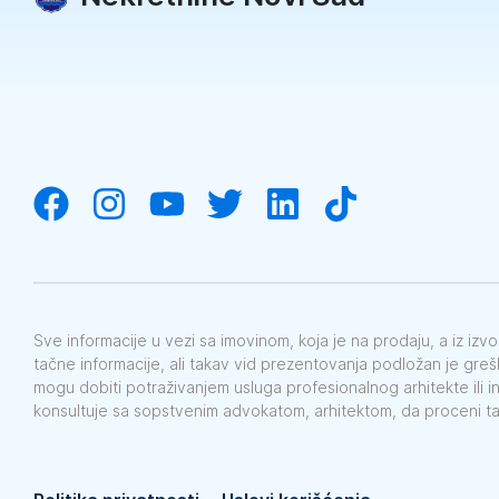
Sve informacije u vezi sa imovinom, koja je na prodaju, a iz iz
tačne informacije, ali takav vid prezentovanja podložan je gre
mogu dobiti potraživanjem usluga profesionalnog arhitekte ili i
konsultuje sa sopstvenim advokatom, arhitektom, da proceni t