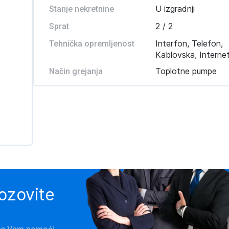
U izgradnji
Stanje nekretnine
2 / 2
Sprat
Interfon, Telefon,
Tehnička opremljenost
Kablovska, Interne
Toplotne pumpe
Način grejanja
pozovite