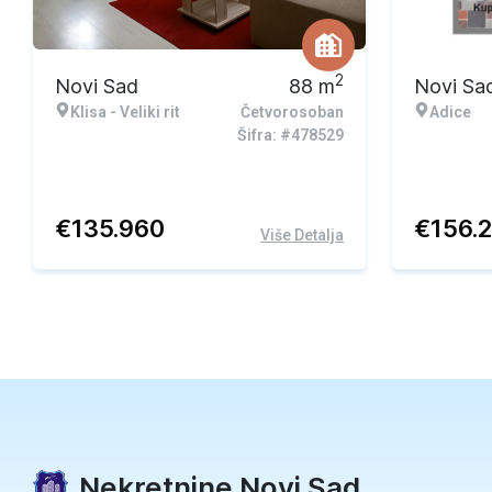
2
Novi Sad
88
m
Novi Sa
Klisa - Veliki rit
Četvorosoban
Adice
Šifra: #478529
€
135.960
€
156.
Više Detalja
Nekretnine Novi Sad