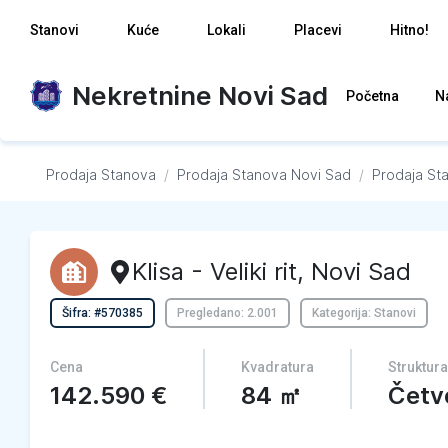
Stanovi
Kuće
Lokali
Placevi
Hitno!
Nekretnine Novi Sad
Početna
N
Prodaja Stanova
/
Prodaja Stanova
Novi Sad
/
Prodaja St
Klisa - Veliki rit
,
Novi Sad
Šifra: #570385
Pregledano: 2.001
Kategorija: Stanovi
Cena
Kvadratura
Struktura
142.590
€
84
㎡
Četv