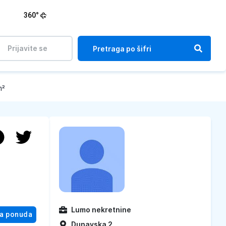
360°
Prijavite se
m²
Lumo nekretnine
na ponuda
Dunavska 2