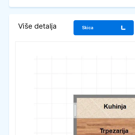
Više detalja
Skica