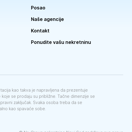
Posao
Naše agencije
Kontakt
Ponudite vašu nekretninu
ntacija kao takva je napravljena da prezentuje
koje se prodaju su približne. Tačne dimenzije se
e pravni zaključak. Svaka osoba treba da se
galno kao spavaće sobe.