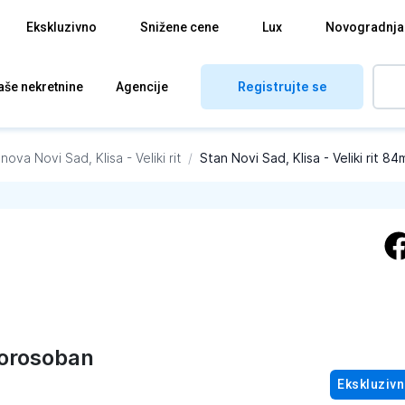
Ekskluzivno
Snižene cene
Lux
Novogradnja
Registrujte se
aše nekretnine
Agencije
anova
Novi Sad, Klisa - Veliki rit
/
Stan Novi Sad, Klisa - Veliki rit 84
orosoban
Ekskluziv