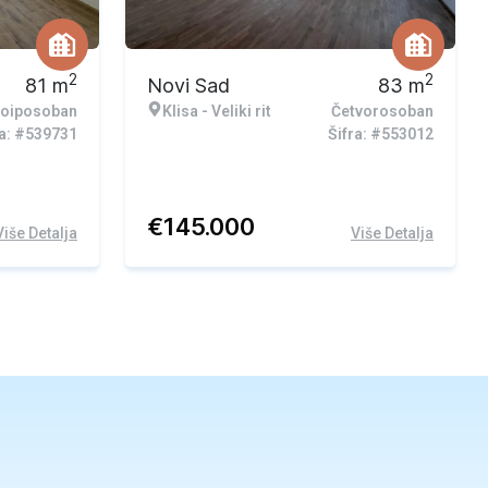
2
2
81
m
Novi Sad
83
m
oiposoban
Klisa - Veliki rit
Četvorosoban
ra: #539731
Šifra: #553012
€
145.000
Više Detalja
Više Detalja