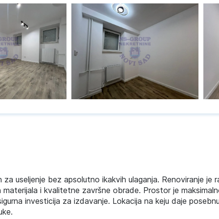
za useljenje bez apsolutno ikakvih ulaganja. Renoviranje je 
materijala i kvalitetne završne obrade. Prostor je maksimaln
sigurna investicija za izdavanje. Lokacija na keju daje posebn
uke.