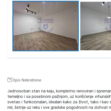
Opis Nekretnine
Jednosoban stan na keju, kompletno renoviran i spreman 
temeljno i sa posebnom pažnjom, uz korišćenje vrhunskih 
svetao i funkcionalan, idealan kako za život, tako i kao 
mir, šetnje uz reku i sve gradske pogodnosti na dohvat r