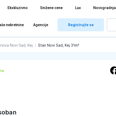
Ekskluzivno
Snižene cene
Lux
Novogradnja
Registrujte se
aše nekretnine
Agencije
anova
Novi Sad, Kej
/
Stan Novi Sad, Kej 31m²
ena
soban