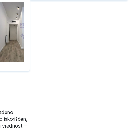
rađeno
o iskorišćen,
u vrednost –