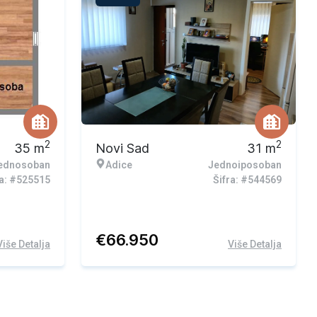
2
2
35
m
Novi Sad
31
m
ednosoban
Adice
Jednoiposoban
ra: #525515
Šifra: #544569
€
66.950
Više Detalja
Više Detalja