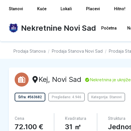
Stanovi
Kuće
Lokali
Placevi
Hitno!
Nekretnine Novi Sad
Početna
N
Prodaja Stanova
/
Prodaja Stanova
Novi Sad
/
Prodaja St
Kej
,
Novi Sad
L
Nekretnina je uknjiž
Šifra: #563682
Pregledano: 4.946
Kategorija: Stanovi
Cena
Kvadratura
Struktura
72.100
€
31
㎡
Jedno