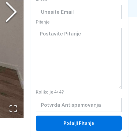
Pitanje
Koliko je 4+4?
Pošalji
Pitanje