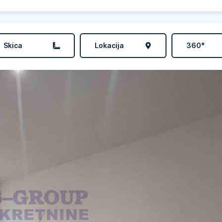
Skica
Lokacija
360°