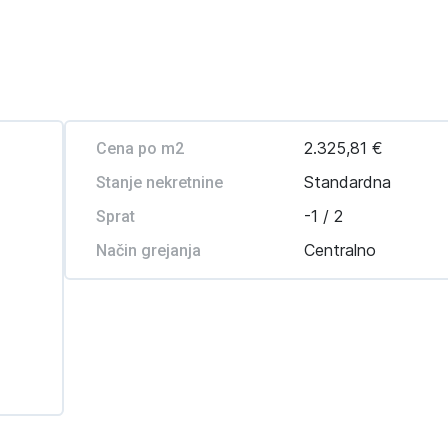
2.325,81 €
Cena po m2
Standardna
Stanje nekretnine
-1 / 2
Sprat
Centralno
Način grejanja