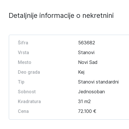
Detaljnije informacije o nekretnini
563682
Šifra
Stanovi
Vrsta
Novi Sad
Mesto
Kej
Deo grada
Stanovi standardni
Tip
Jednosoban
Sobnost
31 m2
Kvadratura
72.100 €
Cena