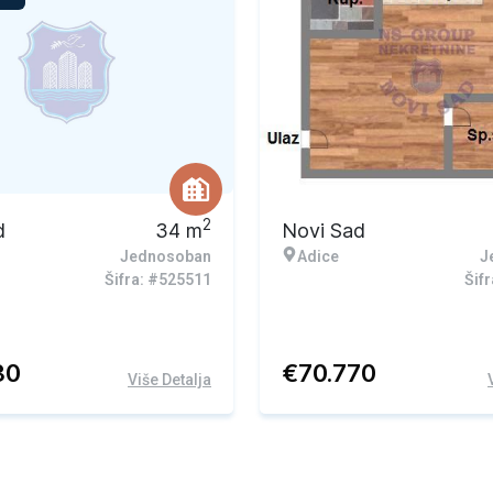
2
d
34
m
Novi Sad
Jednosoban
Adice
J
Šifra: #525511
Šif
30
€
70.770
Više Detalja