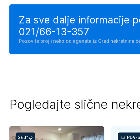
Za sve dalje informacije 
021/66-13-357
Pozovite broj i neko od agenata iz Grad nekretnina
Pogledajte slične nekr
360°
sa PDV-