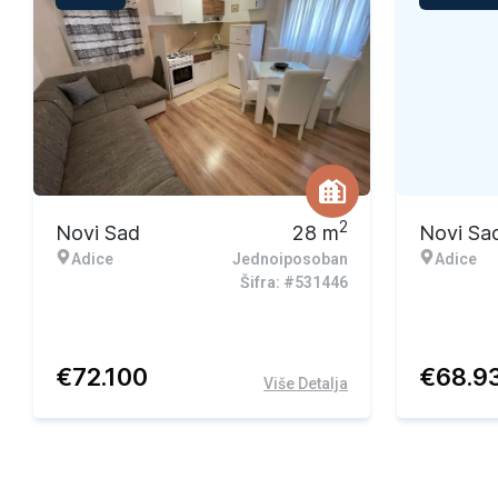
2
Novi Sad
28
m
Novi Sa
Adice
Jednoiposoban
Adice
Šifra: #531446
€
72.100
€
68.9
Više Detalja