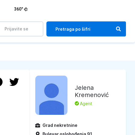
360°
Prijavite se
Jelena
Kremenović
L
Agent
Grad nekretnine
Bulevar oslobođenja 91