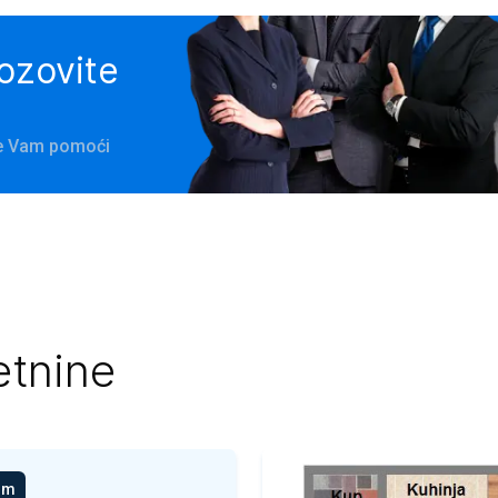
pozovite
 će Vam pomoći
etnine
om