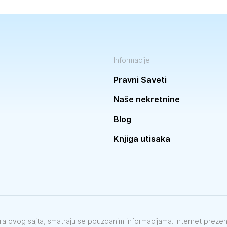
Informacije
Pravni Saveti
Naše nekretnine
Blog
Knjiga utisaka
vora ovog sajta, smatraju se pouzdanim informacijama. Internet preze