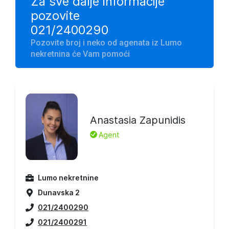
Za sve dalje informacije
pozovite
021/2400290
Pozovite broj i neko od agenata iz Lumo
nekretnina će Vam pomoći
Anastasia Zapunidis
L
Agent
Lumo nekretnine
Dunavska 2
021/2400290
021/2400291