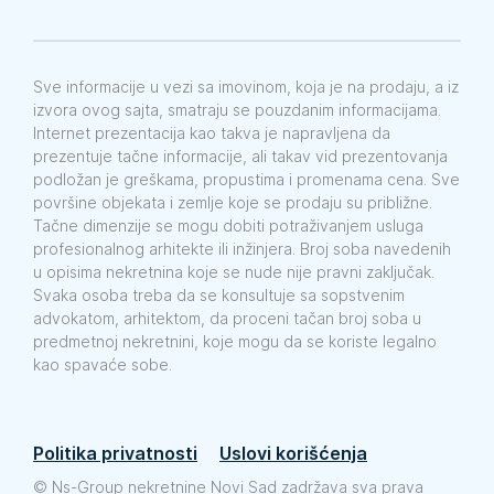
Sve informacije u vezi sa imovinom, koja je na prodaju, a iz
izvora ovog sajta, smatraju se pouzdanim informacijama.
Internet prezentacija kao takva je napravljena da
prezentuje tačne informacije, ali takav vid prezentovanja
podložan je greškama, propustima i promenama cena. Sve
površine objekata i zemlje koje se prodaju su približne.
Tačne dimenzije se mogu dobiti potraživanjem usluga
profesionalnog arhitekte ili inžinjera. Broj soba navedenih
u opisima nekretnina koje se nude nije pravni zaključak.
Svaka osoba treba da se konsultuje sa sopstvenim
advokatom, arhitektom, da proceni tačan broj soba u
predmetnoj nekretnini, koje mogu da se koriste legalno
kao spavaće sobe.
Politika privatnosti
Uslovi korišćenja
©
Ns-Group nekretnine Novi Sad zadržava sva prava