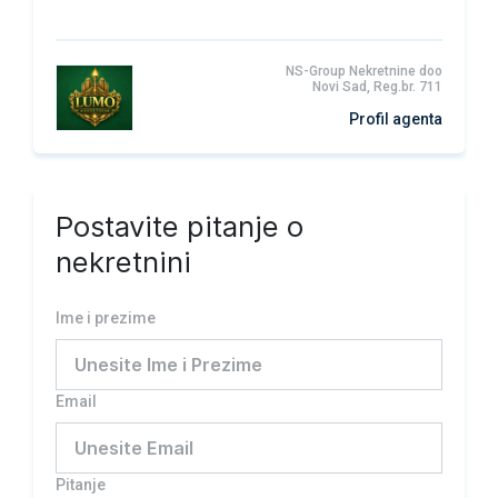
NS-Group Nekretnine doo
Novi Sad, Reg.br. 711
Profil agenta
Postavite pitanje o
nekretnini
Ime i prezime
Email
Pitanje