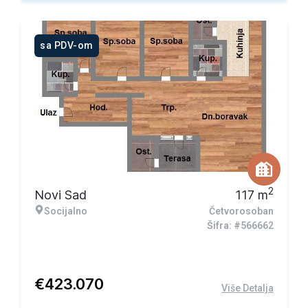
sa PDV-om
2
Novi Sad
117
m
Socijalno
Četvorosoban
Šifra: #566662
€
423.070
Više Detalja