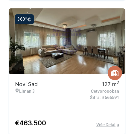
360°
2
Novi Sad
127
m
Liman 3
Četvorosoban
Šifra: #566591
€
463.500
Više Detalja