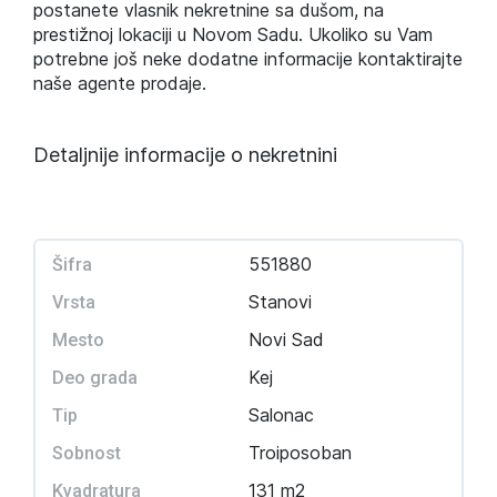
postanete vlasnik nekretnine sa dušom, na
prestižnoj lokaciji u Novom Sadu. Ukoliko su Vam
potrebne još neke dodatne informacije kontaktirajte
naše agente prodaje.
Detaljnije informacije o nekretnini
551880
Šifra
Stanovi
Vrsta
Novi Sad
Mesto
Kej
Deo grada
Salonac
Tip
Troiposoban
Sobnost
131 m2
Kvadratura