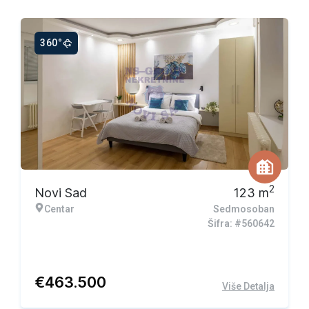
360°
2
Novi Sad
123
m
Centar
Sedmosoban
Šifra: #560642
€
463.500
Više Detalja