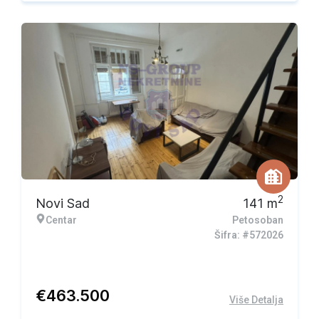
2
Novi Sad
141
m
Centar
Petosoban
Šifra: #572026
€
463.500
Više Detalja