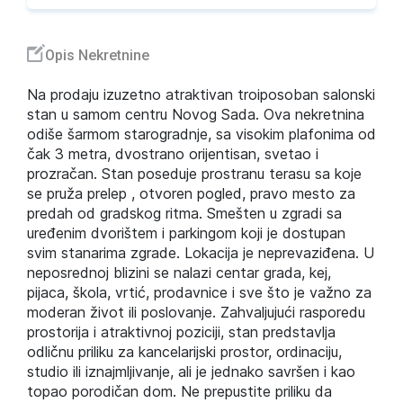
Opis Nekretnine
Na prodaju izuzetno atraktivan troiposoban salonski
stan u samom centru Novog Sada. Ova nekretnina
odiše šarmom starogradnje, sa visokim plafonima od
čak 3 metra, dvostrano orijentisan, svetao i
prozračan. Stan poseduje prostranu terasu sa koje
se pruža prelep , otvoren pogled, pravo mesto za
predah od gradskog ritma. Smešten u zgradi sa
uređenim dvorištem i parkingom koji je dostupan
svim stanarima zgrade. Lokacija je neprevaziđena. U
neposrednoj blizini se nalazi centar grada, kej,
pijaca, škola, vrtić, prodavnice i sve što je važno za
moderan život ili poslovanje. Zahvaljujući rasporedu
prostorija i atraktivnoj poziciji, stan predstavlja
odličnu priliku za kancelarijski prostor, ordinaciju,
studio ili iznajmljivanje, ali je jednako savršen i kao
topao porodičan dom. Ne prepustite priliku da