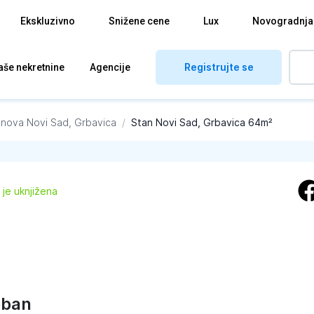
Ekskluzivno
Snižene cene
Lux
Novogradnja
Registrujte se
aše nekretnine
Agencije
anova
Novi Sad, Grbavica
/
Stan Novi Sad, Grbavica 64m²
 je uknjižena
oban