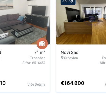
360°
2
d
71
m
Novi Sad
a
Trosoban
Grbavica
Dv
Šifra: #516452
Šif
010
€
164.800
Više Detalja