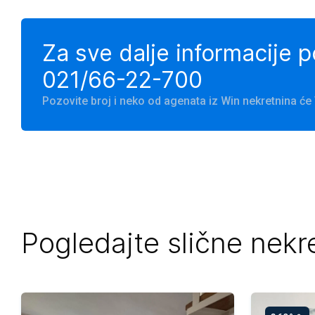
Za sve dalje informacije 
021/66-22-700
Pozovite broj i neko od agenata iz Win nekretnina ć
Pogledajte slične nekr