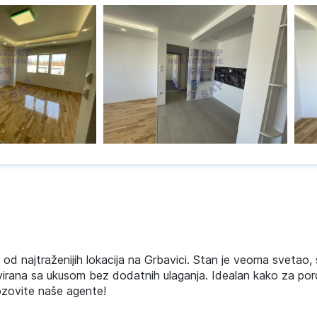
od najtraženijih lokacija na Grbavici. Stan je veoma svetao,
virana sa ukusom bez dodatnih ulaganja. Idealan kako za poro
pozovite naše agente!