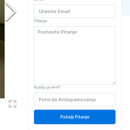
Pitanje
Koliko je 4+4?
Pošalji
Pitanje