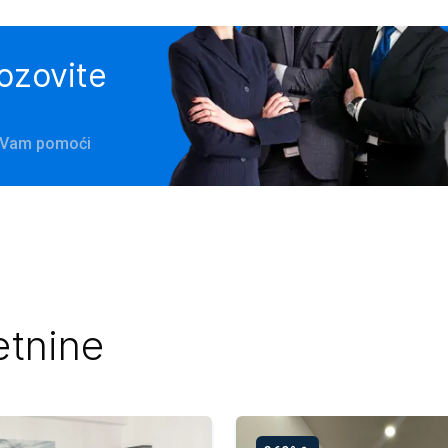
pozovite
e Vam pomoći
etnine