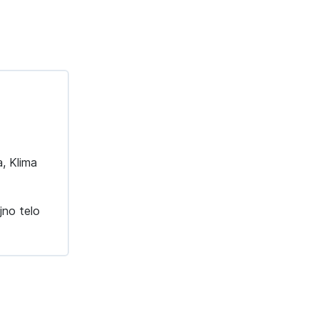
, Klima
jno telo