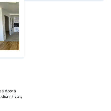
 sa dosta
dični život,