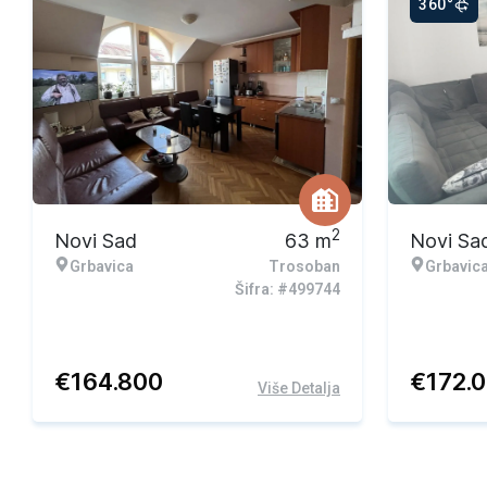
360°
2
Novi Sad
63
m
Novi Sa
Grbavica
Trosoban
Grbavic
Šifra: #499744
€
164.800
€
172.
Više Detalja