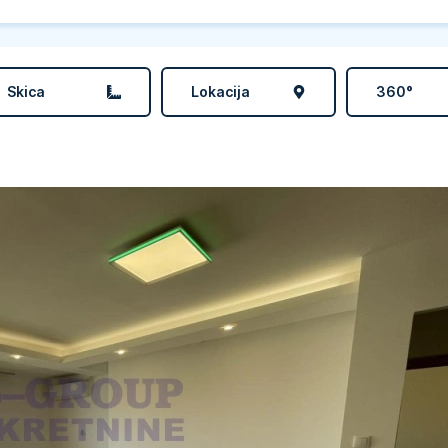
Skica
Lokacija
360°