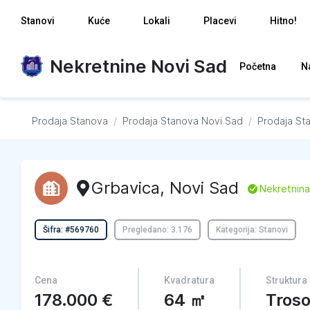
Stanovi
Kuće
Lokali
Placevi
Hitno!
Nekretnine Novi Sad
Početna
N
Prodaja Stanova
/
Prodaja Stanova
Novi Sad
/
Prodaja St
Grbavica
,
Novi Sad
L
Nekretnina
Šifra: #569760
Pregledano: 3.176
Kategorija: Stanovi
Cena
Kvadratura
Struktura
178.000
€
64
㎡
Tros