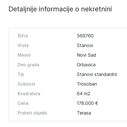
Detaljnije informacije o nekretnini
569760
Šifra
Stanovi
Vrsta
Novi Sad
Mesto
Grbavica
Deo grada
Stanovi standardni
Tip
Trosoban
Sobnost
64 m2
Kvadratura
178.000 €
Cena
Terasa
Prateći objekti