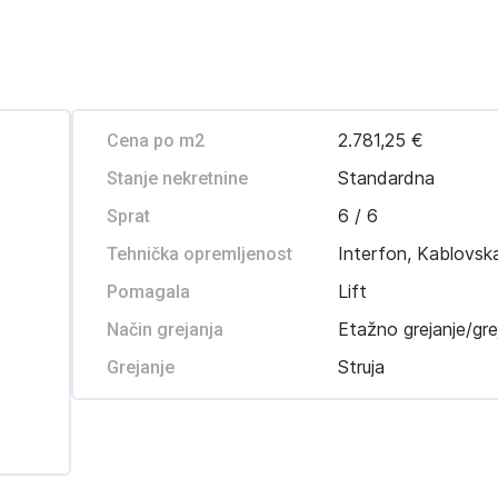
2.781,25 €
Cena po m2
Standardna
Stanje nekretnine
6 / 6
Sprat
Interfon, Kablovska
Tehnička opremljenost
Lift
Pomagala
Etažno grejanje/gre
Način grejanja
Struja
Grejanje