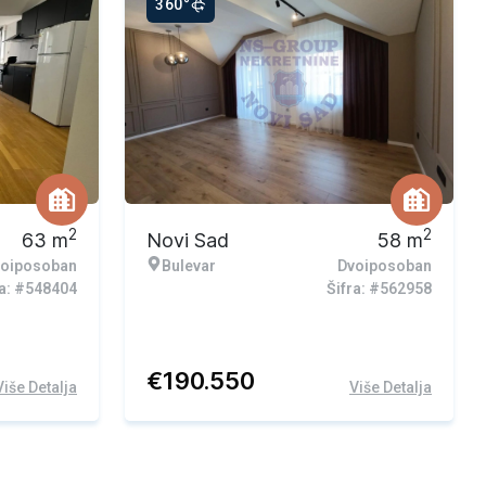
360°
2
2
63
m
Novi Sad
58
m
oiposoban
Bulevar
Dvoiposoban
ra: #548404
Šifra: #562958
€
190.550
Više Detalja
Više Detalja