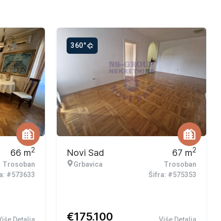
360°
2
2
66
m
Novi Sad
67
m
Trosoban
Grbavica
Trosoban
ra: #573633
Šifra: #575353
€
175.100
Više Detalja
Više Detalja