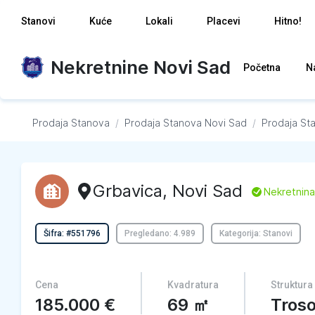
Stanovi
Kuće
Lokali
Placevi
Hitno!
Nekretnine Novi Sad
Početna
N
Prodaja Stanova
/
Prodaja Stanova
Novi Sad
/
Prodaja St
Grbavica
,
Novi Sad
L
Nekretnina
Šifra: #551796
Pregledano: 4.989
Kategorija: Stanovi
Cena
Kvadratura
Struktura
185.000
€
69
㎡
Tros