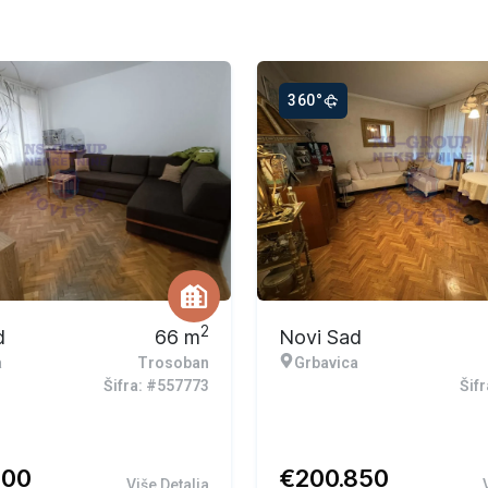
360°
2
d
66
m
Novi Sad
a
Trosoban
Grbavica
Šifra: #557773
Šif
400
€
200.850
Više Detalja