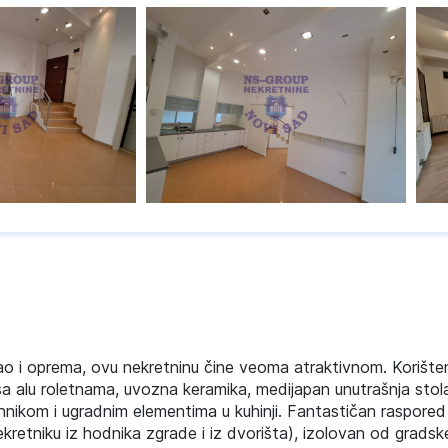
o i oprema, ovu nekretninu čine veoma atraktivnom. Korišten
a sa alu roletnama, uvozna keramika, medijapan unutrašnja stolar
nikom i ugradnim elementima u kuhinji. Fantastičan raspored
nekretniku iz hodnika zgrade i iz dvorišta), izolovan od gradsk