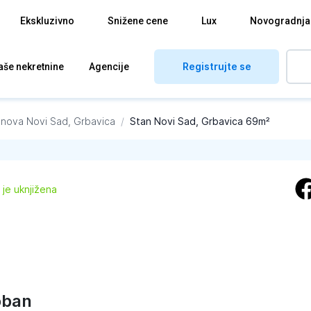
Ekskluzivno
Snižene cene
Lux
Novogradnja
Registrujte se
aše nekretnine
Agencije
anova
Novi Sad, Grbavica
/
Stan Novi Sad, Grbavica 69m²
 je uknjižena
oban