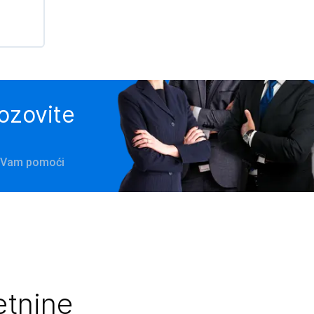
pozovite
će Vam pomoći
etnine