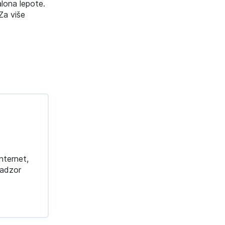
alona lepote.
Za više
nternet,
nadzor