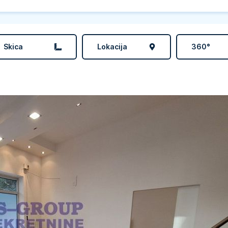
Skica
Lokacija
360°