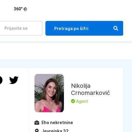
360°
Prijavite se
Nikolija
Crnomarković
L
Agent
Eho nekretnine
Jevrejska 32