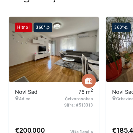
Hitno!
360°
360°
2
Novi Sad
76
m
Novi Sa
Adice
Četvorosoban
Grbavic
Šifra: #513313
€
200.000
€
185.
Više Detalja