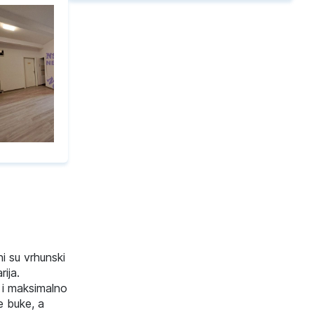
i su vrhunski
ija.
 i maksimalno
e buke, a