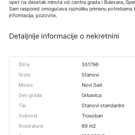
opet na desetak minuta od centra grada i Bulevara, Spen
Sam raspored omogućava raznoliku primenu potrebama bud
informacija, pozovite.
Detaljnije informacije o nekretnini
551796
Šifra
Stanovi
Vrsta
Novi Sad
Mesto
Grbavica
Deo grada
Stanovi standardni
Tip
Trosoban
Sobnost
69 m2
Kvadratura