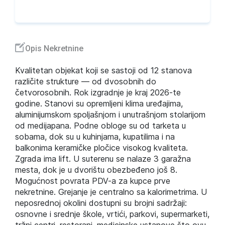
Opis Nekretnine
Kvalitetan objekat koji se sastoji od 12 stanova
različite strukture — od dvosobnih do
četvorosobnih. Rok izgradnje je kraj 2026-te
godine. Stanovi su opremljeni klima uređajima,
aluminijumskom spoljašnjom i unutrašnjom stolarijom
od medijapana. Podne obloge su od tarketa u
sobama, dok su u kuhinjama, kupatilima i na
balkonima keramičke pločice visokog kvaliteta.
Zgrada ima lift. U suterenu se nalaze 3 garažna
mesta, dok je u dvorištu obezbeđeno još 8.
Mogućnost povrata PDV-a za kupce prve
nekretnine. Grejanje je centralno sa kalorimetrima. U
neposrednoj okolini dostupni su brojni sadržaji:
osnovne i srednje škole, vrtići, parkovi, supermarketi,