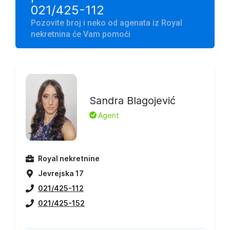
021/425-112
Pozovite broj i neko od agenata iz Royal
nekretnina će Vam pomoći
Sandra Blagojević
L
Agent
Royal nekretnine
Jevrejska 17
021/425-112
021/425-152