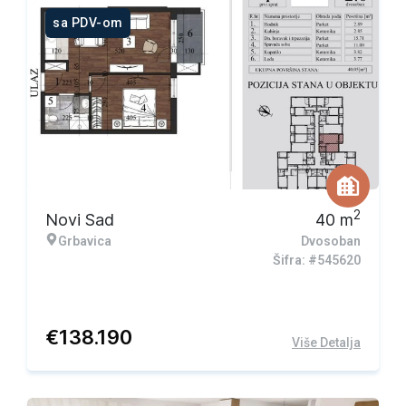
sa PDV-om
2
Novi Sad
40
m
Grbavica
Dvosoban
Šifra: #545620
€
138.190
Više Detalja