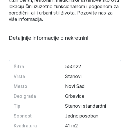
tržni centri, restorani, medicinske ustanove što ovu
lokaciju čini izuzetno funkcionalnom i pogodnom za
porodični, ali i urbani stil života. Pozovite nas za
više informacija.
Detaljnije informacije o nekretnini
550122
Šifra
Stanovi
Vrsta
Novi Sad
Mesto
Grbavica
Deo grada
Stanovi standardni
Tip
Jednoiposoban
Sobnost
41 m2
Kvadratura