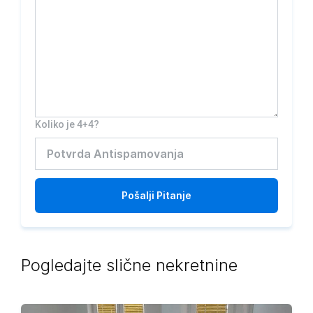
Koliko je 4+4?
Pošalji
Pitanje
Pogledajte slične nekretnine