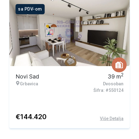
sa PDV-om
2
Novi Sad
39
m
Grbavica
Dvosoban
Šifra: #550124
€
144.420
Više Detalja