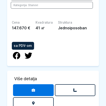
Kategorija: Stanovi
Cena
Kvadratura
Struktura
147.670
€
41
㎡
Jednoiposoban
sa PDV-om
Više detalja