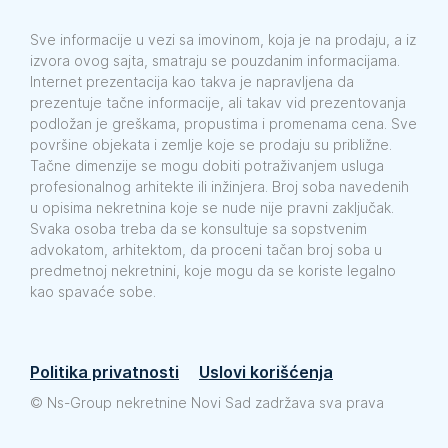
Sve informacije u vezi sa imovinom, koja je na prodaju, a iz
izvora ovog sajta, smatraju se pouzdanim informacijama.
Internet prezentacija kao takva je napravljena da
prezentuje tačne informacije, ali takav vid prezentovanja
podložan je greškama, propustima i promenama cena. Sve
površine objekata i zemlje koje se prodaju su približne.
Tačne dimenzije se mogu dobiti potraživanjem usluga
profesionalnog arhitekte ili inžinjera. Broj soba navedenih
u opisima nekretnina koje se nude nije pravni zaključak.
Svaka osoba treba da se konsultuje sa sopstvenim
advokatom, arhitektom, da proceni tačan broj soba u
predmetnoj nekretnini, koje mogu da se koriste legalno
kao spavaće sobe.
Politika privatnosti
Uslovi korišćenja
©
Ns-Group nekretnine Novi Sad zadržava sva prava