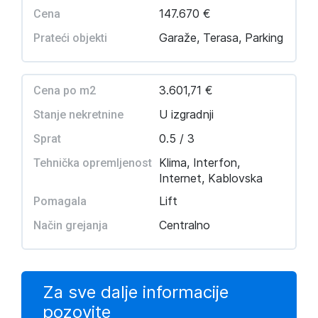
147.670 €
Cena
Garaže, Terasa, Parking
Prateći objekti
3.601,71 €
Cena po m2
U izgradnji
Stanje nekretnine
0.5 / 3
Sprat
Klima, Interfon,
Tehnička opremljenost
Internet, Kablovska
Lift
Pomagala
Centralno
Način grejanja
Za sve dalje informacije
pozovite