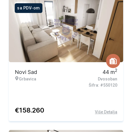
sa PDV-om
2
Novi Sad
44
m
Grbavica
Dvosoban
Šifra: #550120
€
158.260
Više Detalja