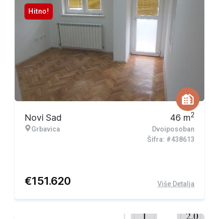
Hitno!
2
Novi Sad
46
m
Grbavica
Dvoiposoban
Šifra: #438613
€
151.620
Više Detalja