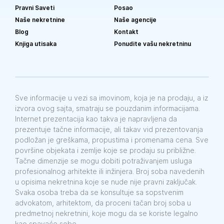
Pravni Saveti
Posao
Naše nekretnine
Naše agencije
Blog
Kontakt
Knjiga utisaka
Ponudite vašu nekretninu
Sve informacije u vezi sa imovinom, koja je na prodaju, a iz
izvora ovog sajta, smatraju se pouzdanim informacijama.
Internet prezentacija kao takva je napravljena da
prezentuje tačne informacije, ali takav vid prezentovanja
podložan je greškama, propustima i promenama cena. Sve
površine objekata i zemlje koje se prodaju su približne.
Tačne dimenzije se mogu dobiti potraživanjem usluga
profesionalnog arhitekte ili inžinjera. Broj soba navedenih
u opisima nekretnina koje se nude nije pravni zaključak.
Svaka osoba treba da se konsultuje sa sopstvenim
advokatom, arhitektom, da proceni tačan broj soba u
predmetnoj nekretnini, koje mogu da se koriste legalno
kao spavaće sobe.