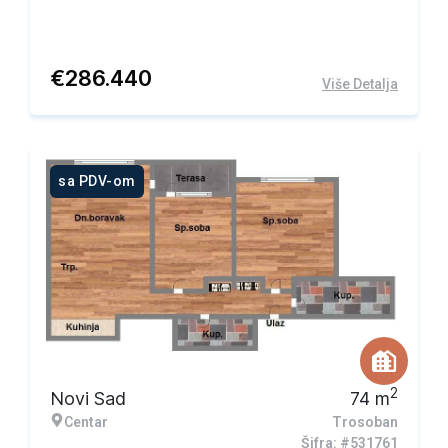
€
286.440
Više Detalja
sa PDV-om
2
Novi Sad
74
m
Centar
Trosoban
Šifra: #531761