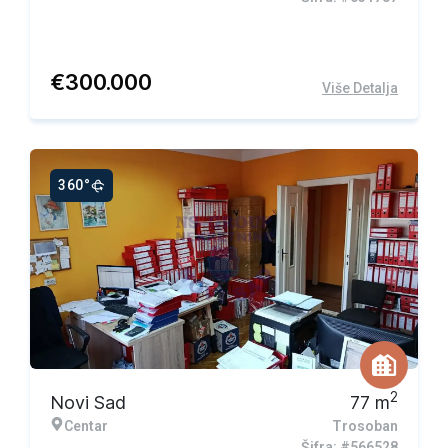
€
300.000
Više Detalja
360°
2
Novi Sad
77
m
Centar
Trosoban
Šifra: #566528