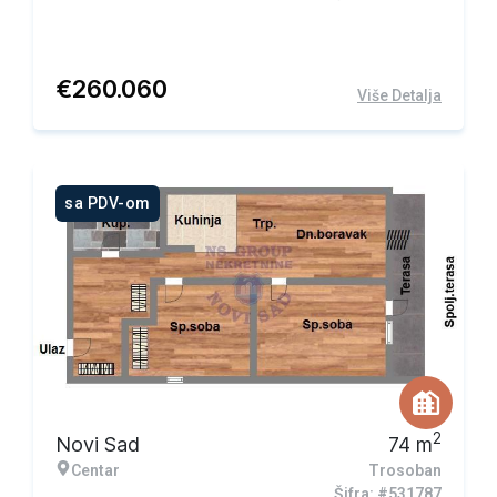
€
260.060
Više Detalja
sa PDV-om
2
Novi Sad
74
m
Centar
Trosoban
Šifra: #531787