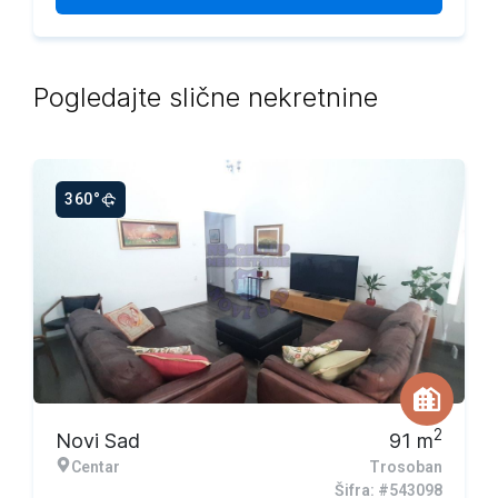
Pogledajte slične nekretnine
360°
2
Novi Sad
91
m
Centar
Trosoban
Šifra: #543098