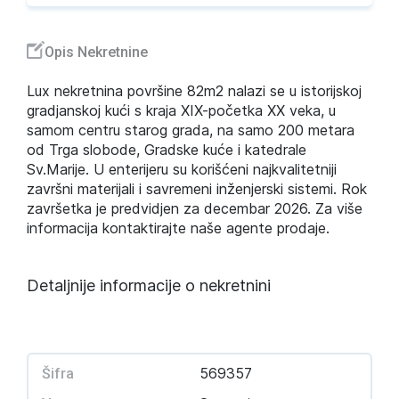
Opis Nekretnine
Lux nekretnina površine 82m2 nalazi se u istorijskoj
gradjanskoj kući s kraja XIX-početka XX veka, u
samom centru starog grada, na samo 200 metara
od Trga slobode, Gradske kuće i katedrale
Sv.Marije. U enterijeru su korišćeni najkvalitetniji
završni materijali i savremeni inženjerski sistemi. Rok
završetka je predvidjen za decembar 2026. Za više
informacija kontaktirajte naše agente prodaje.
Detaljnije informacije o nekretnini
569357
Šifra