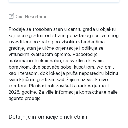
Opis Nekretnine
Prodaje se trosoban stan u centru grada u objektu
koji je u izgradnji, od strane pouzdanog i proverenog
investitora poznatog po visokim standardima
gradnje, stan je ulične orijentacije i odlikuje se
vrhunskim kvalitetom opreme. Raspored je
maksimalno funkcionalan, sa svetlim dnevnim
boravkom, dve spavaće sobe, kupatilom, wc-om ,
kao i terasom, dok lokacija pruža neposrednu blizinu
svim ključnim gradskim sadržajima uz visok nivo
komfora. Planirani rok završetka radova je mart
2026. godine. Za više informacija kontaktirajte naše
agente prodaje.
Detaljnije informacije o nekretnini