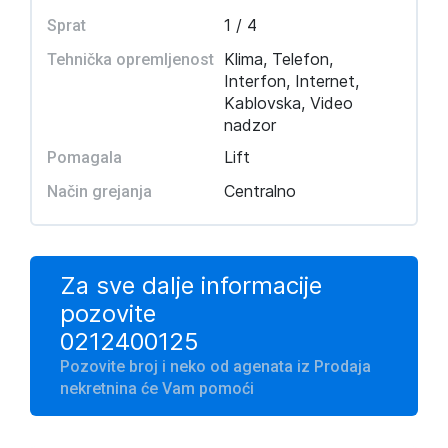
1 / 4
Sprat
Klima, Telefon,
Tehnička opremljenost
Interfon, Internet,
Kablovska, Video
nadzor
Lift
Pomagala
Centralno
Način grejanja
Za sve dalje informacije
pozovite
0212400125
Pozovite broj i neko od agenata iz Prodaja
nekretnina će Vam pomoći