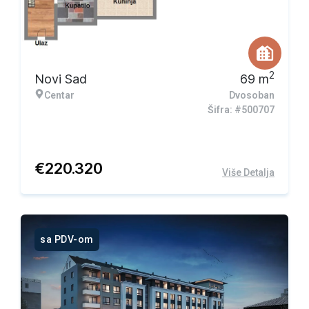
2
Novi Sad
69
m
Centar
Dvosoban
Šifra: #500707
€
220.320
Više Detalja
sa PDV-om