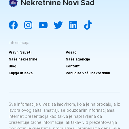
Nekretnine Novi Sad
Informacije
Pravni Saveti
Posao
Naše nekretnine
Naše agencije
Blog
Kontakt
Knjiga utisaka
Ponudite vašu nekretninu
Sve informacije u vezi sa imovinom, koja je na prodaju, a iz
izvora ovog sajta, smatraju se pouzdanim informacijama.
Internet prezentacija kao takva je napravljena da
prezentuje tačne informacije, ali takav vid prezentovanja
podložan je greškama, propustima i promenama cena. Sve