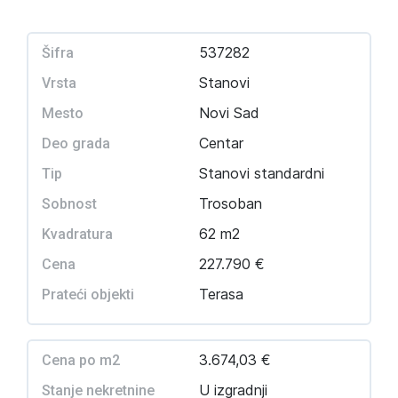
537282
Šifra
Stanovi
Vrsta
Novi Sad
Mesto
Centar
Deo grada
Stanovi standardni
Tip
Trosoban
Sobnost
62 m2
Kvadratura
227.790 €
Cena
Terasa
Prateći objekti
3.674,03 €
Cena po m2
U izgradnji
Stanje nekretnine