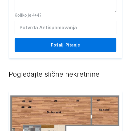
Koliko je 4+4?
Pošalji
Pitanje
Pogledajte slične nekretnine