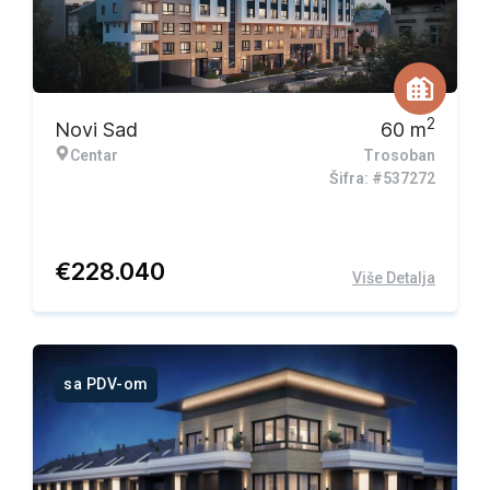
2
Novi Sad
60
m
Centar
Trosoban
Šifra: #537272
€
228.040
Više Detalja
sa PDV-om