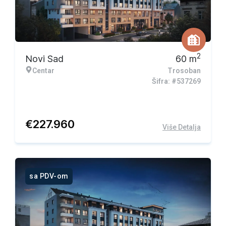
2
Novi Sad
60
m
Centar
Trosoban
Šifra: #537269
€
227.960
Više Detalja
sa PDV-om