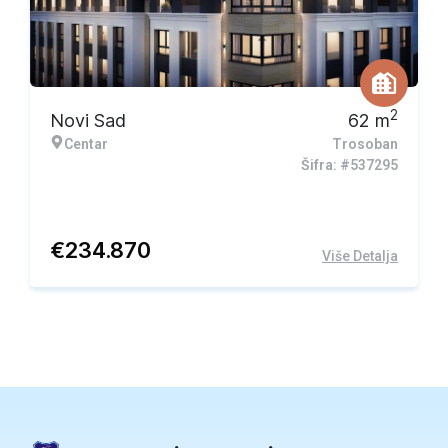
2
Novi Sad
62
m
Centar
Trosoban
Šifra: #537295
€
234.870
Više Detalja