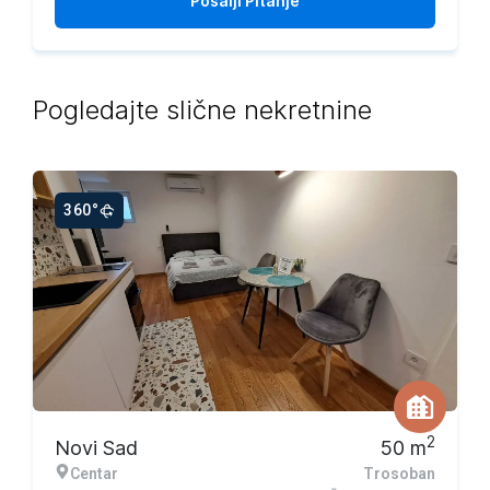
Pošalji
Pitanje
Pogledajte slične nekretnine
360°
2
Novi Sad
50
m
Centar
Trosoban