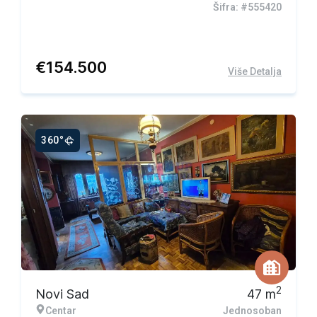
Šifra: #555420
€
154.500
Više Detalja
360°
Ekskluzivna ponuda
2
Novi Sad
47
m
Centar
Jednosoban