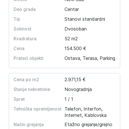
Centar
Deo grada
Stanovi standardni
Tip
Dvosoban
Sobnost
52 m2
Kvadratura
154.500 €
Cena
Ostava, Terasa, Parking
Prateći objekti
2.971,15 €
Cena po m2
Novogradnja
Stanje nekretnine
1 / 1
Sprat
Telefon, Interfon,
Tehnička opremljenost
Internet, Kablovska
Etažno grejanje/grejno
Način grejanja