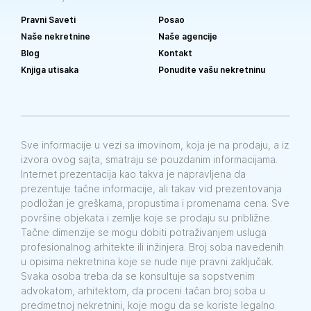
Pravni Saveti
Posao
Naše nekretnine
Naše agencije
Blog
Kontakt
Knjiga utisaka
Ponudite vašu nekretninu
Sve informacije u vezi sa imovinom, koja je na prodaju, a iz
izvora ovog sajta, smatraju se pouzdanim informacijama.
Internet prezentacija kao takva je napravljena da
prezentuje tačne informacije, ali takav vid prezentovanja
podložan je greškama, propustima i promenama cena. Sve
površine objekata i zemlje koje se prodaju su približne.
Tačne dimenzije se mogu dobiti potraživanjem usluga
profesionalnog arhitekte ili inžinjera. Broj soba navedenih
u opisima nekretnina koje se nude nije pravni zaključak.
Svaka osoba treba da se konsultuje sa sopstvenim
advokatom, arhitektom, da proceni tačan broj soba u
predmetnoj nekretnini, koje mogu da se koriste legalno