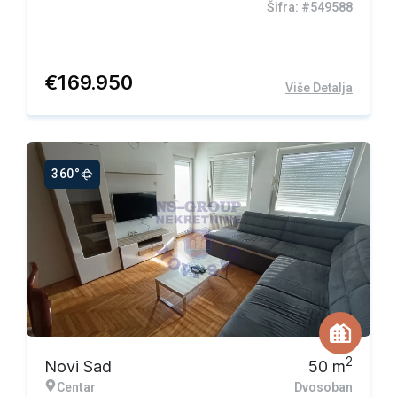
Šifra: #549588
€
169.950
Više Detalja
360°
2
Novi Sad
50
m
Centar
Dvosoban