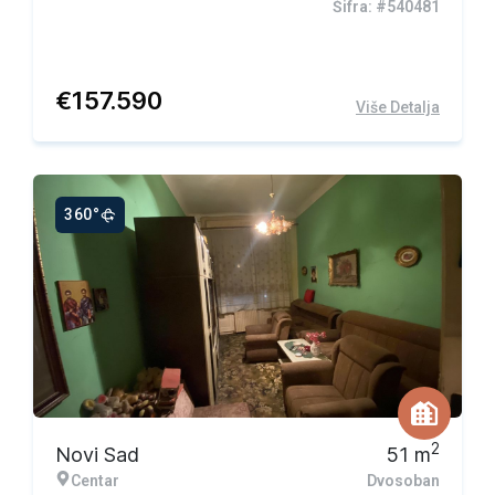
Šifra: #540481
€
157.590
Više Detalja
360°
2
Novi Sad
51
m
Centar
Dvosoban