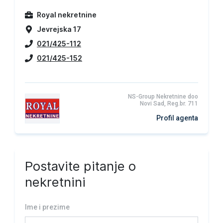
Royal nekretnine
Jevrejska 17
021/425-112
021/425-152
NS-Group Nekretnine doo
Novi Sad, Reg.br. 711
Profil agenta
Postavite pitanje o
nekretnini
Ime i prezime