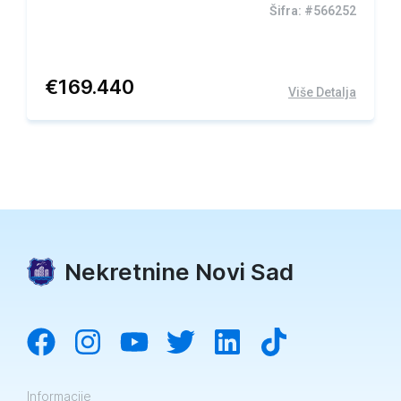
Šifra: #566252
€
169.440
Više Detalja
Nekretnine Novi Sad
Informacije