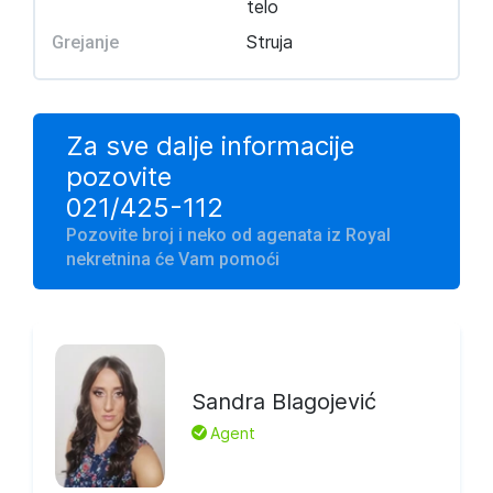
telo
Struja
Grejanje
Za sve dalje informacije
pozovite
021/425-112
Pozovite broj i neko od agenata iz Royal
nekretnina će Vam pomoći
Sandra Blagojević
L
Agent