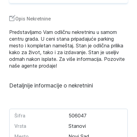
Opis Nekretnine
Predstavljamo Vam odličnu nekretninu u samom
centru grada. U ceni stana pripadajuće parking
mesto i kompletan nameštaj. Stan je odlična prilika
kako za život, tako i za izdavanje. Stan je useljiv
odmah nakon isplate. Za više informacija. Pozovite
naše agente prodaje!
Detaljnije informacije o nekretnini
506047
Šifra
Stanovi
Vrsta
Novi Sad
Mesto