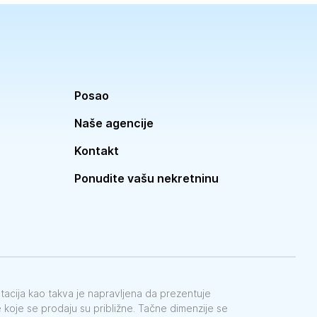
Posao
Naše agencije
Kontakt
Ponudite vašu nekretninu
ntacija kao takva je napravljena da prezentuje
koje se prodaju su približne. Tačne dimenzije se