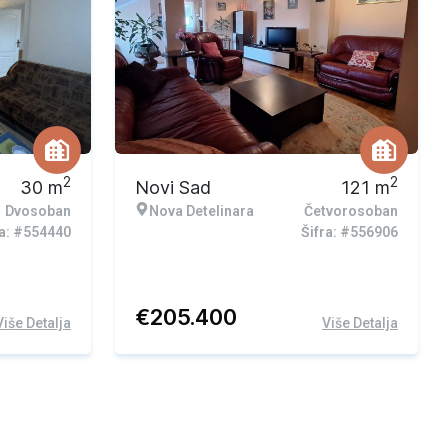
Ekskluzivna ponuda
2
2
30
m
Novi Sad
121
m
Dvosoban
Nova Detelinara
Četvorosoban
ra: #554440
Šifra: #556906
€
205.400
Više Detalja
Više Detalja