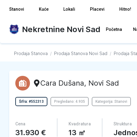
Stanovi
Kuće
Lokali
Placevi
Hitno!
Nekretnine Novi Sad
Početna
N
Prodaja Stanova
/
Prodaja Stanova
Novi Sad
/
Prodaja St
Cara Dušana
,
Novi Sad
Šifra: #552313
Pregledano: 4.935
Kategorija: Stanovi
Cena
Kvadratura
Struktura
31.930
€
13
㎡
Jedno