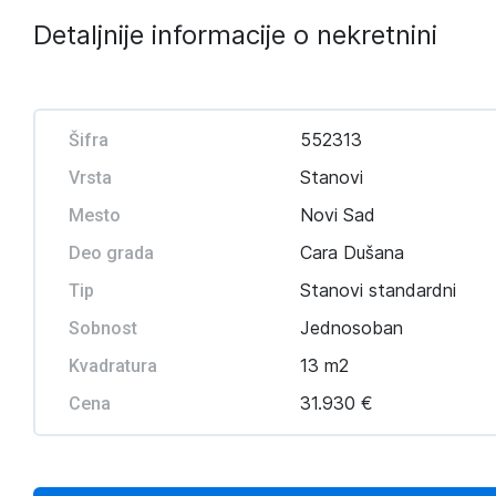
Detaljnije informacije o nekretnini
552313
Šifra
Stanovi
Vrsta
Novi Sad
Mesto
Cara Dušana
Deo grada
Stanovi standardni
Tip
Jednosoban
Sobnost
13 m2
Kvadratura
31.930 €
Cena