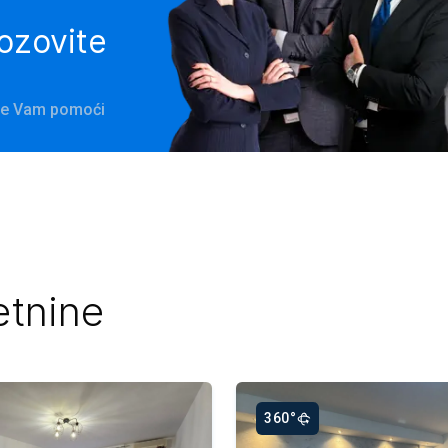
pozovite
 će Vam pomoći
etnine
360°