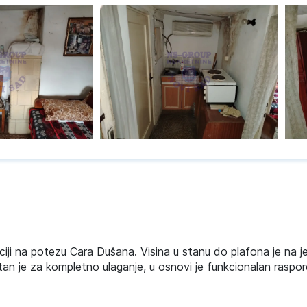
aciji na potezu Cara Dušana. Visina u stanu do plafona je na j
an je za kompletno ulaganje, u osnovi je funkcionalan raspor