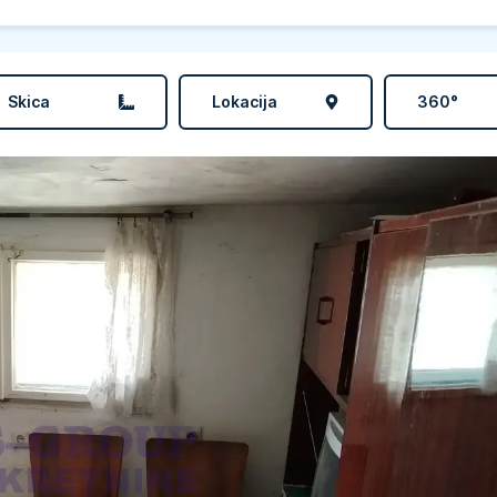
Skica
Lokacija
360°