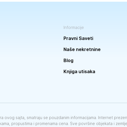
Informacije
Pravni Saveti
Naše nekretnine
Blog
Knjiga utisaka
vora ovog sajta, smatraju se pouzdanim informacijama. Internet preze
škama, propustima i promenama cena. Sve površine objekata i zemlje 