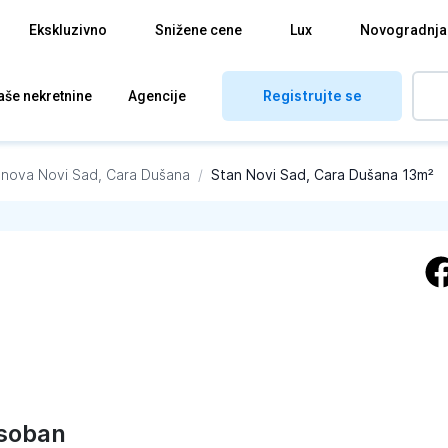
Ekskluzivno
Snižene cene
Lux
Novogradnja
Registrujte se
aše nekretnine
Agencije
anova
Novi Sad, Cara Dušana
/
Stan Novi Sad, Cara Dušana 13m²
soban