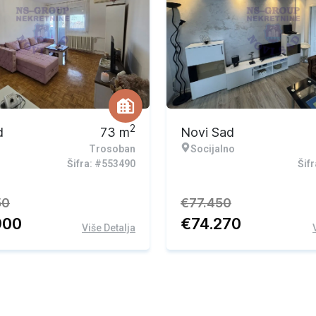
vna ponuda
Ekskluzivna ponuda
2
d
73
m
Novi Sad
Trosoban
Socijalno
Šifra: #553490
Šif
50
€
77.450
900
€
74.270
Više Detalja