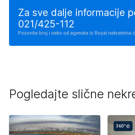
Za sve dalje informacije 
021/425-112
Pozovite broj i neko od agenata iz Royal nekretnina
Pogledajte slične nekr
360°