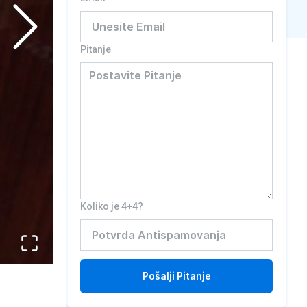
Pitanje
Koliko je 4+4?
Pošalji
Pitanje