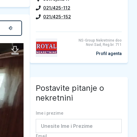
021/425-112
021/425-152
NS-Group Nekretnine doo
Novi Sad, Reg.br. 711
Profil agenta
Postavite pitanje o
nekretnini
Ime i prezime
Email