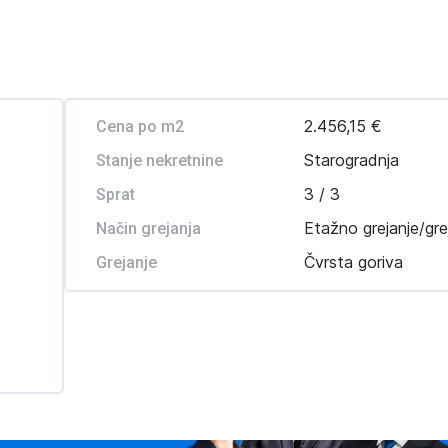
2.456,15 €
Cena po m2
Starogradnja
Stanje nekretnine
3 / 3
Sprat
Etažno grejanje/gre
Način grejanja
Čvrsta goriva
Grejanje