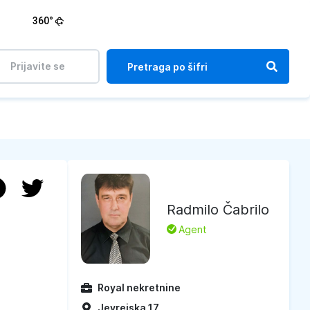
360°
Prijavite se
Radmilo Čabrilo
L
Agent
Royal nekretnine
Jevrejska 17