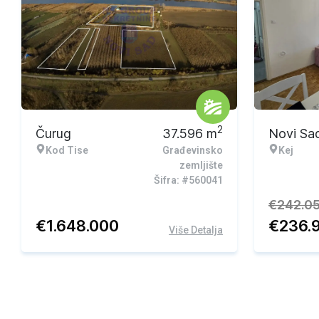
Ekskluzivna ponuda
Ekskluzi
2
Čurug
37.596
m
Novi Sa
Kod Tise
Građevinsko
Kej
zemljište
Šifra: #560041
€
242.0
€
1.648.000
€
236.
Više Detalja