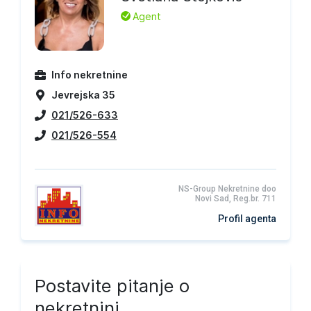
L
Agent
Info nekretnine
Jevrejska 35
021/526-633
021/526-554
NS-Group Nekretnine doo
Novi Sad, Reg.br. 711
Profil agenta
Postavite pitanje o
nekretnini