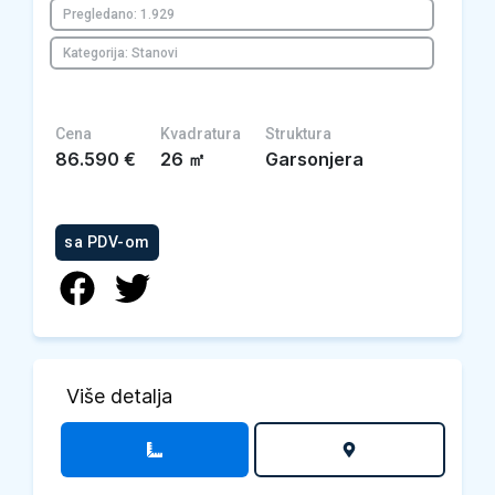
Pregledano: 1.929
Kategorija: Stanovi
Cena
Kvadratura
Struktura
86.590
€
26
㎡
Garsonjera
sa PDV-om
Više detalja