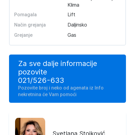
Klima
Lift
Pomagala
Daljinsko
Način grejanja
Gas
Grejanje
Za sve dalje informacije
pozovite
021/526-633
Pozovite broj i neko od agenata iz Info
nekretnina će Vam pomoći
Svetlana Stojković