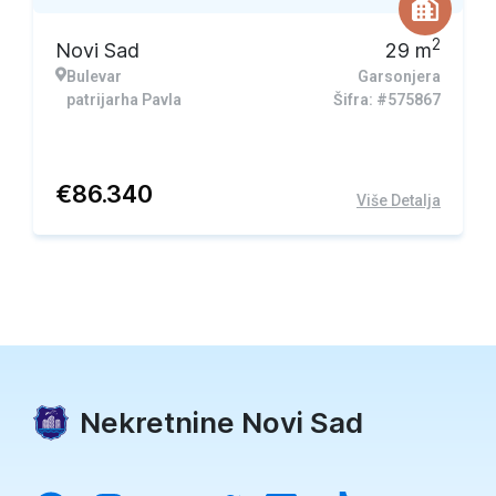
2
Novi Sad
29
m
Bulevar
Garsonjera
patrijarha Pavla
Šifra: #575867
€
86.340
Više Detalja
Nekretnine Novi Sad