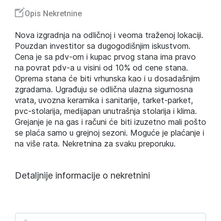
Opis Nekretnine
Nova izgradnja na odličnoj i veoma traženoj lokaciji.
Pouzdan investitor sa dugogodišnjim iskustvom.
Cena je sa pdv-om i kupac prvog stana ima pravo
na povrat pdv-a u visini od 10% od cene stana.
Oprema stana će biti vrhunska kao i u dosadašnjim
zgradama. Ugrađuju se odlična ulazna sigurnosna
vrata, uvozna keramika i sanitarije, tarket-parket,
pvc-stolarija, medijapan unutrašnja stolarija i klima.
Grejanje je na gas i računi će biti izuzetno mali pošto
se plaća samo u grejnoj sezoni. Moguće je plaćanje i
na više rata. Nekretnina za svaku preporuku.
Detaljnije informacije o nekretnini