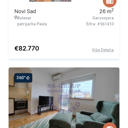
2
Novi Sad
26
m
Bulevar
Garsonjera
patrijarha Pavla
Šifra: #561410
€
82.770
Više Detalja
360°