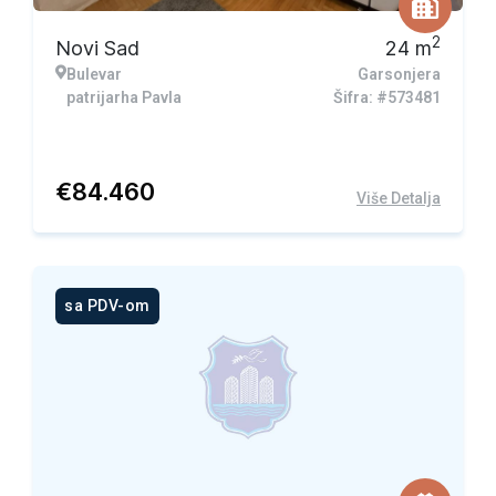
2
Novi Sad
24
m
Bulevar
Garsonjera
patrijarha Pavla
Šifra: #573481
€
84.460
Više Detalja
sa PDV-om