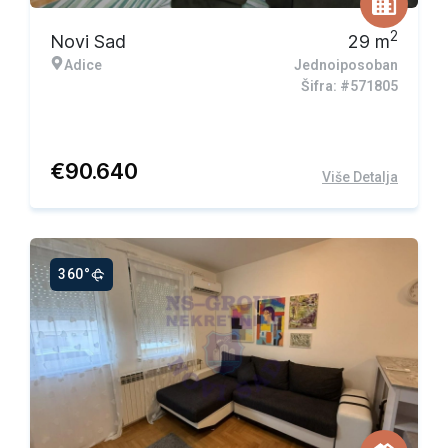
2
Novi Sad
29
m
Adice
Jednoiposoban
Šifra: #571805
€
90.640
Više Detalja
360°