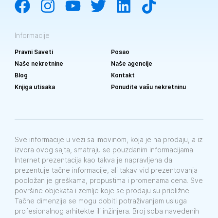
Informacije
Pravni Saveti
Posao
Naše nekretnine
Naše agencije
Blog
Kontakt
Knjiga utisaka
Ponudite vašu nekretninu
Sve informacije u vezi sa imovinom, koja je na prodaju, a iz
izvora ovog sajta, smatraju se pouzdanim informacijama.
Internet prezentacija kao takva je napravljena da
prezentuje tačne informacije, ali takav vid prezentovanja
podložan je greškama, propustima i promenama cena. Sve
površine objekata i zemlje koje se prodaju su približne.
Tačne dimenzije se mogu dobiti potraživanjem usluga
profesionalnog arhitekte ili inžinjera. Broj soba navedenih