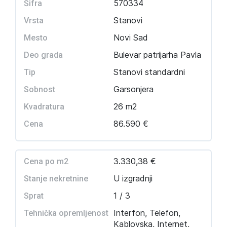
570334
Šifra
Stanovi
Vrsta
Novi Sad
Mesto
Bulevar patrijarha Pavla
Deo grada
Stanovi standardni
Tip
Garsonjera
Sobnost
26 m2
Kvadratura
86.590 €
Cena
3.330,38 €
Cena po m2
U izgradnji
Stanje nekretnine
1 / 3
Sprat
Interfon, Telefon,
Tehnička opremljenost
Kablovska, Internet,