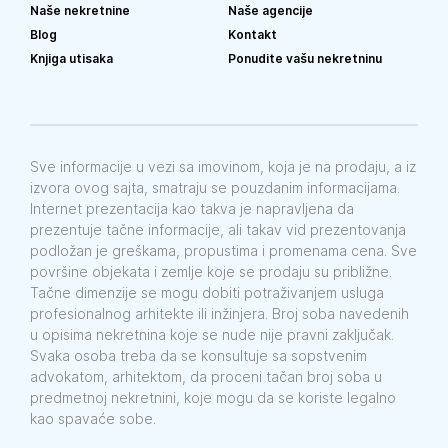
Naše nekretnine
Naše agencije
Blog
Kontakt
Knjiga utisaka
Ponudite vašu nekretninu
Sve informacije u vezi sa imovinom, koja je na prodaju, a iz
izvora ovog sajta, smatraju se pouzdanim informacijama.
Internet prezentacija kao takva je napravljena da
prezentuje tačne informacije, ali takav vid prezentovanja
podložan je greškama, propustima i promenama cena. Sve
površine objekata i zemlje koje se prodaju su približne.
Tačne dimenzije se mogu dobiti potraživanjem usluga
profesionalnog arhitekte ili inžinjera. Broj soba navedenih
u opisima nekretnina koje se nude nije pravni zaključak.
Svaka osoba treba da se konsultuje sa sopstvenim
advokatom, arhitektom, da proceni tačan broj soba u
predmetnoj nekretnini, koje mogu da se koriste legalno
kao spavaće sobe.