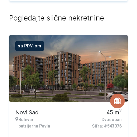
Pogledajte slične nekretnine
sa PDV-om
2
Novi Sad
45
m
Bulevar
Dvosoban
patrijarha Pavla
Šifra: #543076