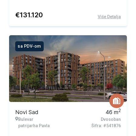
€
131.120
Više Detalja
sa PDV-om
2
Novi Sad
46
m
Bulevar
Dvosoban
patrijarha Pavla
Šifra: #541876