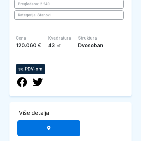
Pregledano: 2.240
Kategorija: Stanovi
Cena
Kvadratura
Struktura
120.060
€
43
㎡
Dvosoban
sa PDV-om
Više detalja