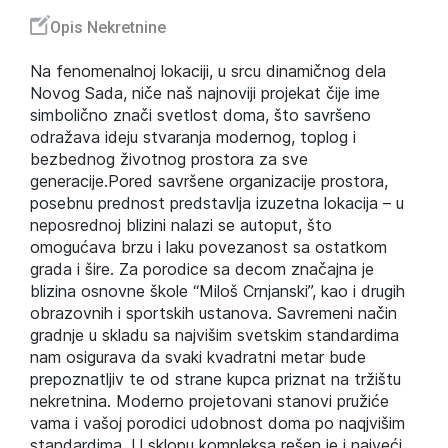
Opis Nekretnine
Na fenomenalnoj lokaciji, u srcu dinamičnog dela
Novog Sada, niče naš najnoviji projekat čije ime
simbolično znači svetlost doma, što savršeno
odražava ideju stvaranja modernog, toplog i
bezbednog životnog prostora za sve
generacije.Pored savršene organizacije prostora,
posebnu prednost predstavlja izuzetna lokacija – u
neposrednoj blizini nalazi se autoput, što
omogućava brzu i laku povezanost sa ostatkom
grada i šire. Za porodice sa decom značajna je
blizina osnovne škole “Miloš Crnjanski”, kao i drugih
obrazovnih i sportskih ustanova. Savremeni način
gradnje u skladu sa najvišim svetskim standardima
nam osigurava da svaki kvadratni metar bude
prepoznatljiv te od strane kupca priznat na tržištu
nekretnina. Moderno projetovani stanovi pružiće
vama i vašoj porodici udobnost doma po naqjvišim
standardima. U sklopu kompleksa rešen je i najveći