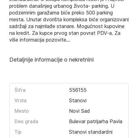
problem današnjeg urbanog života- parking. U
podzemnim garažama biće preko 500 parking
mesta. Unutar dvorišta kompleksa biće organizovani
sadržaji za najmlađe stanare. Mogućnost kupovine
na kredit. Za kupce prvog stan povrat PDV-a. Za
više informacija pozovite...
Detaljnije informacije o nekretnini
556155
Šifra
Stanovi
Vrsta
Novi Sad
Mesto
Bulevar patrijarha Pavla
Deo grada
Stanovi standardni
Tip