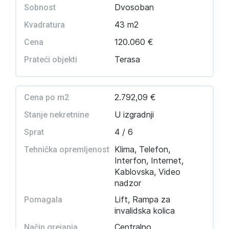
Dvosoban
Sobnost
43 m2
Kvadratura
120.060 €
Cena
Terasa
Prateći objekti
2.792,09 €
Cena po m2
U izgradnji
Stanje nekretnine
4 / 6
Sprat
Klima, Telefon,
Tehnička opremljenost
Interfon, Internet,
Kablovska, Video
nadzor
Lift, Rampa za
Pomagala
invalidska kolica
Centralno
Način grejanja