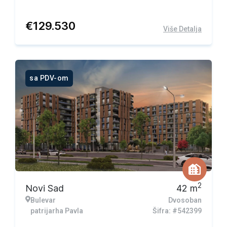
€
129.530
Više Detalja
sa PDV-om
2
Novi Sad
42
m
Bulevar
Dvosoban
patrijarha Pavla
Šifra: #542399