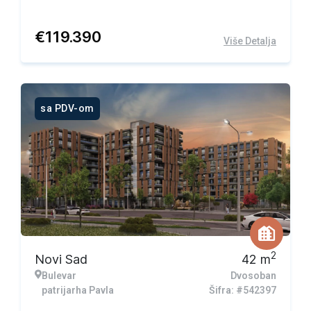
€
119.390
Više Detalja
sa PDV-om
2
Novi Sad
42
m
Bulevar
Dvosoban
patrijarha Pavla
Šifra: #542397