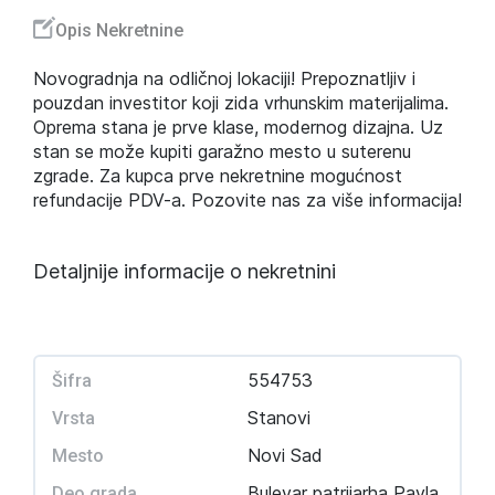
Opis Nekretnine
Novogradnja na odličnoj lokaciji! Prepoznatljiv i
pouzdan investitor koji zida vrhunskim materijalima.
Oprema stana je prve klase, modernog dizajna. Uz
stan se može kupiti garažno mesto u suterenu
zgrade. Za kupca prve nekretnine mogućnost
refundacije PDV-a. Pozovite nas za više informacija!
Detaljnije informacije o nekretnini
554753
Šifra
Stanovi
Vrsta
Novi Sad
Mesto
Bulevar patrijarha Pavla
Deo grada