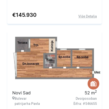
€
145.930
Više Detalja
2
Novi Sad
52
m
Bulevar
Dvoiposoban
patrijarha Pavla
Šifra: #546655