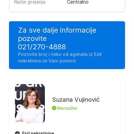
Centralno
Način grejanja
Za sve dalje informacije
pozovite
021/270-4888
Pozovite broj i neko od agenata iz Exit
nekretnina će Vam pomoći
Suzana Vujinović
L
Menadžer
Exit nekretnine