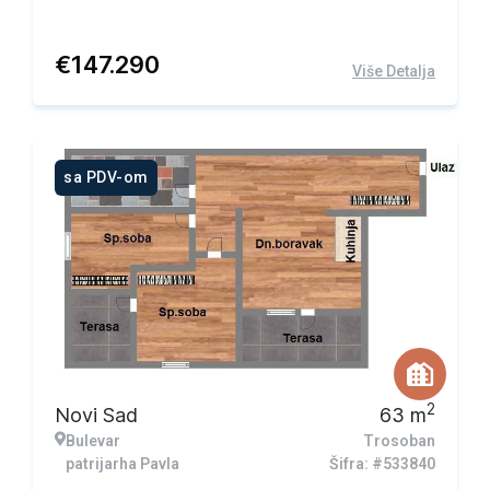
€
147.290
Više Detalja
sa PDV-om
2
Novi Sad
63
m
Bulevar
Trosoban
patrijarha Pavla
Šifra: #533840