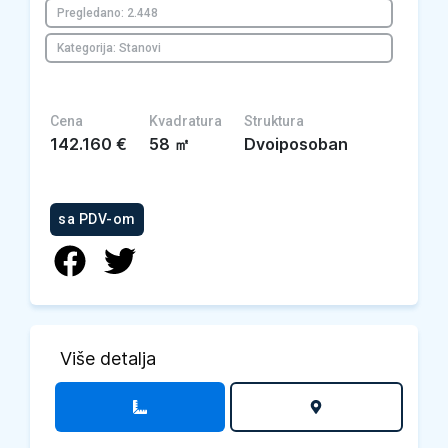
Pregledano: 2.448
Kategorija: Stanovi
Cena
Kvadratura
Struktura
142.160
€
58
㎡
Dvoiposoban
sa PDV-om
Više detalja