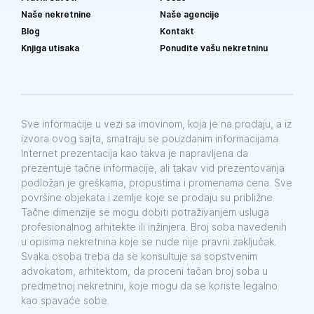
Naše nekretnine
Naše agencije
Blog
Kontakt
Knjiga utisaka
Ponudite vašu nekretninu
Sve informacije u vezi sa imovinom, koja je na prodaju, a iz
izvora ovog sajta, smatraju se pouzdanim informacijama.
Internet prezentacija kao takva je napravljena da
prezentuje tačne informacije, ali takav vid prezentovanja
podložan je greškama, propustima i promenama cena. Sve
površine objekata i zemlje koje se prodaju su približne.
Tačne dimenzije se mogu dobiti potraživanjem usluga
profesionalnog arhitekte ili inžinjera. Broj soba navedenih
u opisima nekretnina koje se nude nije pravni zaključak.
Svaka osoba treba da se konsultuje sa sopstvenim
advokatom, arhitektom, da proceni tačan broj soba u
predmetnoj nekretnini, koje mogu da se koriste legalno
kao spavaće sobe.