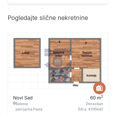
Pogledajte slične nekretnine
2
Novi Sad
60
m
Bulevar
Dvosoban
patrijarha Pavla
Šifra: #395642