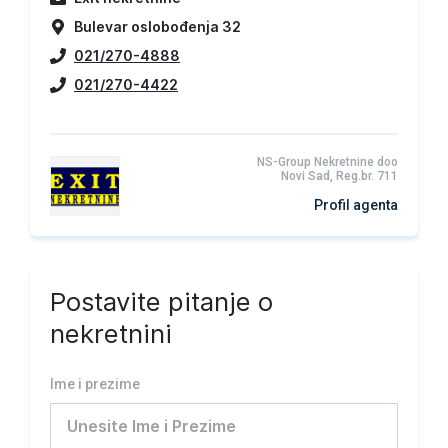
Bulevar oslobođenja 32
021/270-4888
021/270-4422
NS-Group Nekretnine doo
Novi Sad, Reg.br. 711
Profil agenta
Postavite pitanje o
nekretnini
Ime i prezime