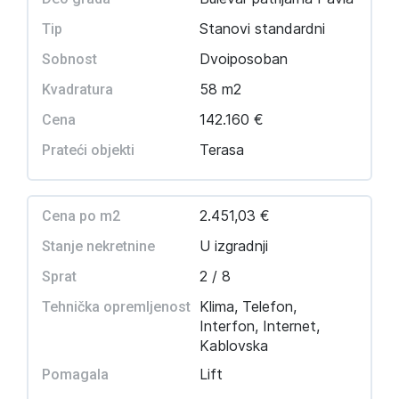
Stanovi standardni
Tip
Dvoiposoban
Sobnost
58 m2
Kvadratura
142.160 €
Cena
Terasa
Prateći objekti
2.451,03 €
Cena po m2
U izgradnji
Stanje nekretnine
2 / 8
Sprat
Klima, Telefon,
Tehnička opremljenost
Interfon, Internet,
Kablovska
Lift
Pomagala