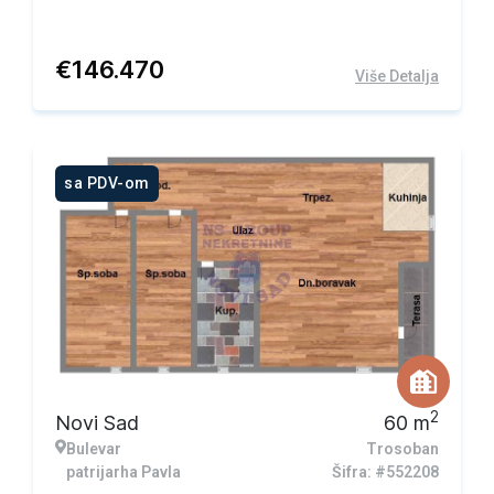
€
146.470
Više Detalja
sa PDV-om
2
Novi Sad
60
m
Bulevar
Trosoban
patrijarha Pavla
Šifra: #552208