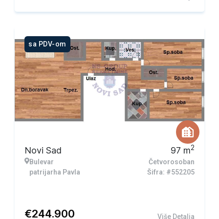
sa PDV-om
2
Novi Sad
97
m
Bulevar
Četvorosoban
patrijarha Pavla
Šifra: #552205
€
244.900
Više Detalja