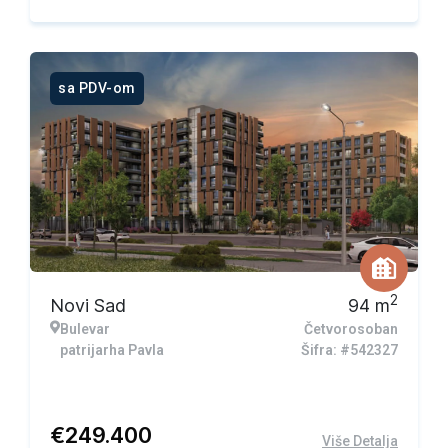
sa PDV-om
2
Novi Sad
94
m
Bulevar
Četvorosoban
patrijarha Pavla
Šifra: #542327
€
249.400
Više Detalja