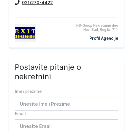
021/270-4422
NS-Group Nekretnine doo
Novi Sad, Reg.br. 711
Profil Agencije
Postavite pitanje o
nekretnini
Ime i prezime
Email