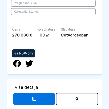
Pregledano: 2.568
Kategorija: Stanovi
Cena
Kvadratura
Struktura
270.080
€
103
㎡
Četvorosoban
sa PDV-om
Više detalja