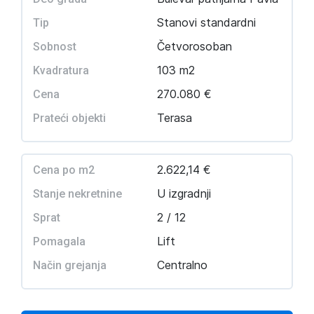
Stanovi standardni
Tip
Četvorosoban
Sobnost
103 m2
Kvadratura
270.080 €
Cena
Terasa
Prateći objekti
2.622,14 €
Cena po m2
U izgradnji
Stanje nekretnine
2 / 12
Sprat
Lift
Pomagala
Centralno
Način grejanja