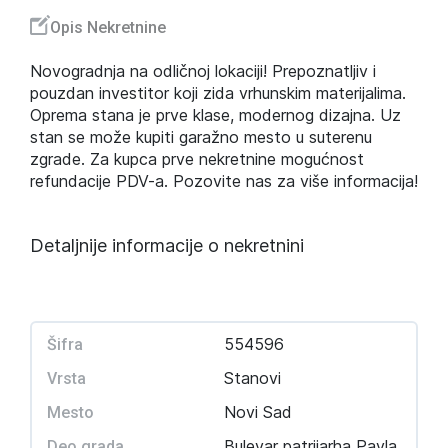
Opis Nekretnine
Novogradnja na odličnoj lokaciji! Prepoznatljiv i
pouzdan investitor koji zida vrhunskim materijalima.
Oprema stana je prve klase, modernog dizajna. Uz
stan se može kupiti garažno mesto u suterenu
zgrade. Za kupca prve nekretnine mogućnost
refundacije PDV-a. Pozovite nas za više informacija!
Detaljnije informacije o nekretnini
554596
Šifra
Stanovi
Vrsta
Novi Sad
Mesto
Bulevar patrijarha Pavla
Deo grada