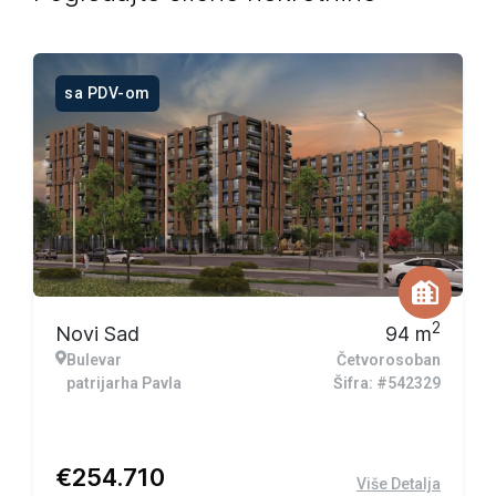
sa PDV-om
2
Novi Sad
94
m
Bulevar
Četvorosoban
patrijarha Pavla
Šifra: #542329
€
254.710
Više Detalja