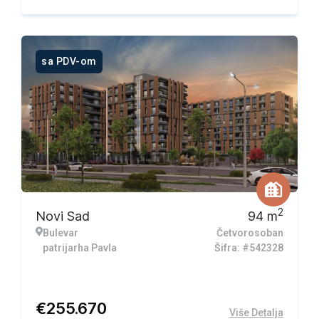
sa PDV-om
2
Novi Sad
94
m
Bulevar
Četvorosoban
patrijarha Pavla
Šifra: #542328
€
255.670
Više Detalja