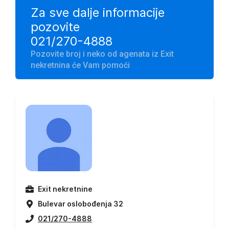
Za sve dalje informacije
pozovite
021/270-4888
Pozovite broj i neko od agenata iz Exit
nekretnina će Vam pomoći
Exit nekretnine
Bulevar oslobođenja 32
021/270-4888