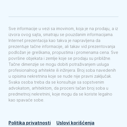
Sve informacije u vezi sa imovinom, koja je na prodaju, a iz
izvora ovog sajta, smatraju se pouzdanim informacijama.
Internet prezentacija kao takva je napravljena da
prezentuje tačne informacije, ali takav vid prezentovanja
podložan je greškama, propustima i promenama cena. Sve
površine objekata i zemlje koje se prodaju su približne.
Tačne dimenzije se mogu dobiti potraživanjem usluga
profesionalnog arhitekte ili inžinjera. Broj soba navedenih
u opisima nekretnina koje se nude nije pravni zaključak.
Svaka osoba treba da se konsultuje sa sopstvenim
advokatom, arhitektom, da proceni tačan broj soba u
predmetnoj nekretnini, koje mogu da se koriste legalno
kao spavaće sobe.
Politika privatnosti
Uslovi korišćenja