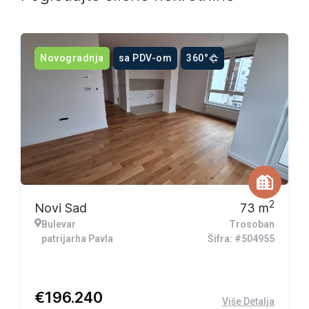
Novogradnja
sa PDV-om
360°
2
Novi Sad
73
m
Bulevar
Trosoban
patrijarha Pavla
Šifra: #504955
€
196.240
Više Detalja