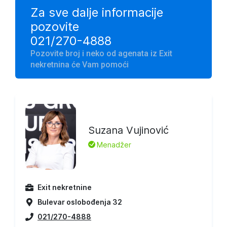
Za sve dalje informacije
pozovite
021/270-4888
Pozovite broj i neko od agenata iz Exit
nekretnina će Vam pomoći
Suzana Vujinović
L
Menadžer
Exit nekretnine
Bulevar oslobođenja 32
021/270-4888