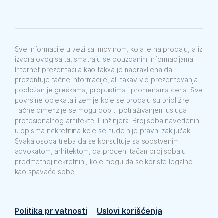
Sve informacije u vezi sa imovinom, koja je na prodaju, a iz
izvora ovog sajta, smatraju se pouzdanim informacijama.
Internet prezentacija kao takva je napravljena da
prezentuje tačne informacije, ali takav vid prezentovanja
podložan je greškama, propustima i promenama cena. Sve
površine objekata i zemlje koje se prodaju su približne.
Tačne dimenzije se mogu dobiti potraživanjem usluga
profesionalnog arhitekte ili inžinjera. Broj soba navedenih
u opisima nekretnina koje se nude nije pravni zaključak.
Svaka osoba treba da se konsultuje sa sopstvenim
advokatom, arhitektom, da proceni tačan broj soba u
predmetnoj nekretnini, koje mogu da se koriste legalno
kao spavaće sobe.
Politika privatnosti
Uslovi korišćenja