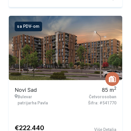
sa PDV-om
2
Novi Sad
85
m
Bulevar
Četvorosoban
patrijarha Pavla
Šifra: #541770
€
222.440
Više Detalja