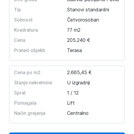
Stanovi standardni
Tip
Četvorosoban
Sobnost
77 m2
Kvadratura
205.240 €
Cena
Terasa
Prateći objekti
2.665,45 €
Cena po m2
U izgradnji
Stanje nekretnine
1 / 12
Sprat
Lift
Pomagala
Centralno
Način grejanja