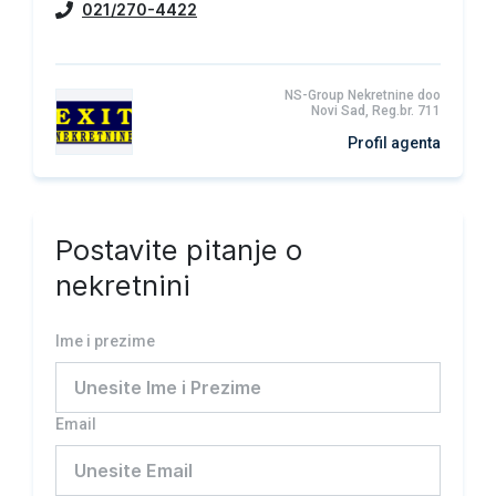
021/270-4422
NS-Group Nekretnine doo
Novi Sad, Reg.br. 711
Profil agenta
Postavite pitanje o
nekretnini
Ime i prezime
Email