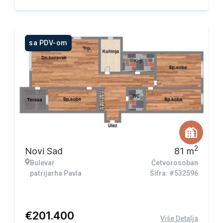
sa PDV-om
2
Novi Sad
81
m
Bulevar
Četvorosoban
patrijarha Pavla
Šifra: #532596
€
201.400
Više Detalja