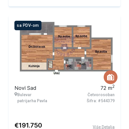
sa PDV-om
2
Novi Sad
72
m
Bulevar
Četvorosoban
patrijarha Pavla
Šifra: #544379
€
191.750
Više Detalja