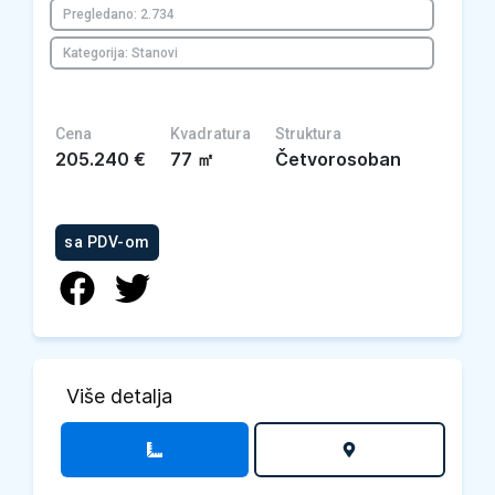
Pregledano: 2.734
Kategorija: Stanovi
Cena
Kvadratura
Struktura
205.240
€
77
㎡
Četvorosoban
sa PDV-om
Više detalja