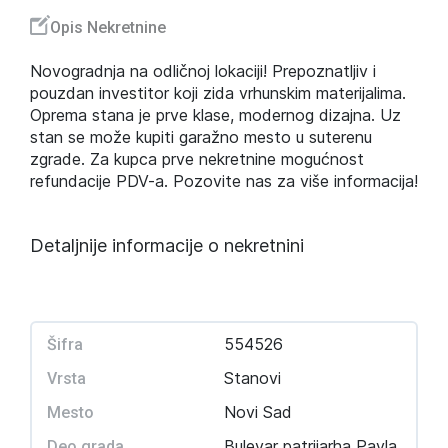
Opis Nekretnine
Novogradnja na odličnoj lokaciji! Prepoznatljiv i
pouzdan investitor koji zida vrhunskim materijalima.
Oprema stana je prve klase, modernog dizajna. Uz
stan se može kupiti garažno mesto u suterenu
zgrade. Za kupca prve nekretnine mogućnost
refundacije PDV-a. Pozovite nas za više informacija!
Detaljnije informacije o nekretnini
554526
Šifra
Stanovi
Vrsta
Novi Sad
Mesto
Bulevar patrijarha Pavla
Deo grada