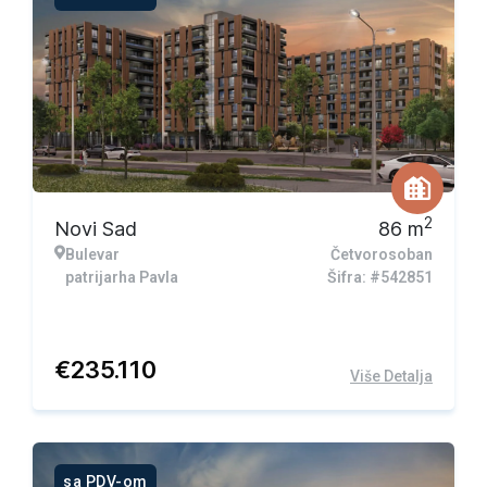
2
Novi Sad
86
m
Bulevar
Četvorosoban
patrijarha Pavla
Šifra: #542851
€
235.110
Više Detalja
sa PDV-om