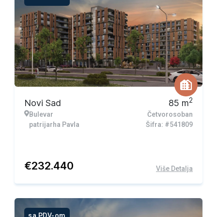
2
Novi Sad
85
m
Bulevar
Četvorosoban
patrijarha Pavla
Šifra: #541809
€
232.440
Više Detalja
sa PDV-om