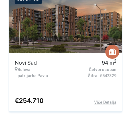
2
Novi Sad
94
m
Bulevar
Četvorosoban
patrijarha Pavla
Šifra: #542329
€
254.710
Više Detalja