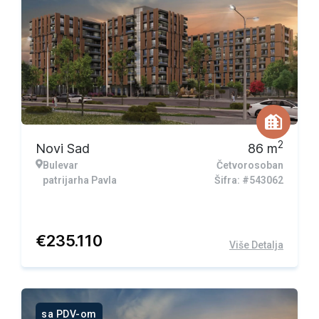
2
Novi Sad
86
m
Bulevar
Četvorosoban
patrijarha Pavla
Šifra: #543062
€
235.110
Više Detalja
sa PDV-om