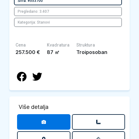
Šifra: #553700
Pregledano: 3.407
Kategorija: Stanovi
Cena
Kvadratura
Struktura
257.500
€
87
㎡
Troiposoban
Više detalja