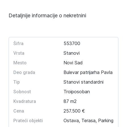
Detaljnije informacije o nekretnini
553700
Šifra
Stanovi
Vrsta
Novi Sad
Mesto
Bulevar patrijarha Pavla
Deo grada
Stanovi standardni
Tip
Troiposoban
Sobnost
87 m2
Kvadratura
257.500 €
Cena
Ostava, Terasa, Parking
Prateći objekti