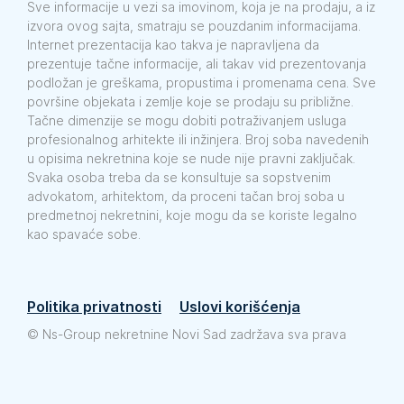
Sve informacije u vezi sa imovinom, koja je na prodaju, a iz
izvora ovog sajta, smatraju se pouzdanim informacijama.
Internet prezentacija kao takva je napravljena da
prezentuje tačne informacije, ali takav vid prezentovanja
podložan je greškama, propustima i promenama cena. Sve
površine objekata i zemlje koje se prodaju su približne.
Tačne dimenzije se mogu dobiti potraživanjem usluga
profesionalnog arhitekte ili inžinjera. Broj soba navedenih
u opisima nekretnina koje se nude nije pravni zaključak.
Svaka osoba treba da se konsultuje sa sopstvenim
advokatom, arhitektom, da proceni tačan broj soba u
predmetnoj nekretnini, koje mogu da se koriste legalno
kao spavaće sobe.
Politika privatnosti
Uslovi korišćenja
©
Ns-Group nekretnine Novi Sad zadržava sva prava