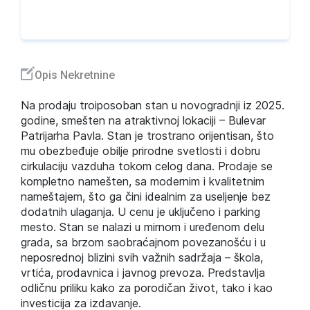
Opis Nekretnine
Na prodaju troiposoban stan u novogradnji iz 2025.
godine, smešten na atraktivnoj lokaciji – Bulevar
Patrijarha Pavla. Stan je trostrano orijentisan, što
mu obezbeđuje obilje prirodne svetlosti i dobru
cirkulaciju vazduha tokom celog dana. Prodaje se
kompletno namešten, sa modernim i kvalitetnim
nameštajem, što ga čini idealnim za useljenje bez
dodatnih ulaganja. U cenu je uključeno i parking
mesto. Stan se nalazi u mirnom i uređenom delu
grada, sa brzom saobraćajnom povezanošću i u
neposrednoj blizini svih važnih sadržaja – škola,
vrtića, prodavnica i javnog prevoza. Predstavlja
odličnu priliku kako za porodičan život, tako i kao
investicija za izdavanje.