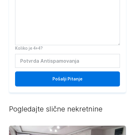
Koliko je 4+4?
Pošalji
Pitanje
Pogledajte slične nekretnine