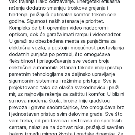
vek trajanja i lako održavanje. Energetski efikasna
rešenja dodatno smanjuju troškove grejanja i
hlađenja, pružajući optimalan komfor tokom cele
godine. Sigurnost naših stanara je prioritet.
Kompleks će biti opremljen video nadzorom i
optikom, dok će garaža imati rampu i videonadzor.
U garaži su obezbeđena mesta sa punjačima za
električna vozila, a postoji i mogućnost postavljanja
dodatnih punjača po potrebi, što omogućava
fleksibilnost i prilagođavanje sve većem broju
električnih automobila. Stanari takođe imaju pristup
pametnim tehnologijama za daljinsko upravljanje
sigurnosnim sistemima i režimima pristupa. Sve je
projektovano tako da olakša svakodnevicu i pruži
mir, uz najnovija rešenja za zaštitu i komfor. U blizini
su nova moderna škola, brojne linije gradskog
prevoza i glavne saobraćajnice, što omogućava brz
i jednostavan pristup svim delovima grada. Sve što
vam treba, od prodavnica i restorana do sportskih
centara, nalazi se na dohvat ruke, pružajući savršen
balans između mirnog života i gradske dinamike. Za