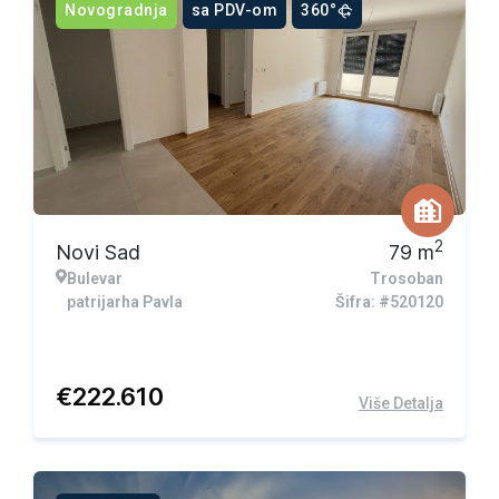
Novogradnja
sa PDV-om
360°
2
Novi Sad
79
m
Bulevar
Trosoban
patrijarha Pavla
Šifra: #520120
€
222.610
Više Detalja