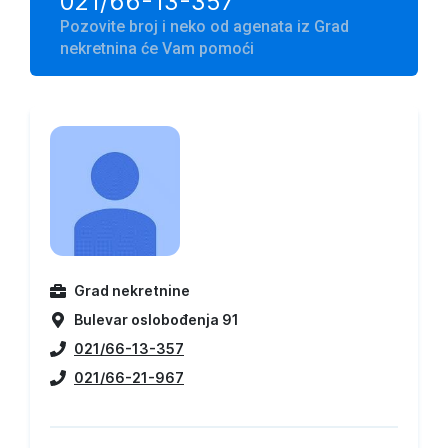
021/66-13-357
Pozovite broj i neko od agenata iz Grad
nekretnina će Vam pomoći
Grad nekretnine
Bulevar oslobođenja 91
021/66-13-357
021/66-21-967