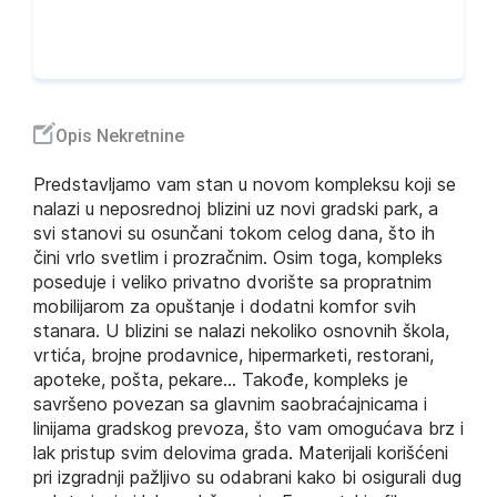
Opis Nekretnine
Predstavljamo vam stan u novom kompleksu koji se
nalazi u neposrednoj blizini uz novi gradski park, a
svi stanovi su osunčani tokom celog dana, što ih
čini vrlo svetlim i prozračnim. Osim toga, kompleks
poseduje i veliko privatno dvorište sa propratnim
mobilijarom za opuštanje i dodatni komfor svih
stanara. U blizini se nalazi nekoliko osnovnih škola,
vrtića, brojne prodavnice, hipermarketi, restorani,
apoteke, pošta, pekare… Takođe, kompleks je
savršeno povezan sa glavnim saobraćajnicama i
linijama gradskog prevoza, što vam omogućava brz i
lak pristup svim delovima grada. Materijali korišćeni
pri izgradnji pažljivo su odabrani kako bi osigurali dug