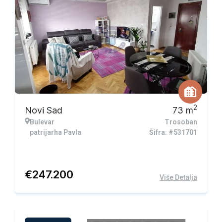
2
Novi Sad
73
m
Bulevar
Trosoban
patrijarha Pavla
Šifra: #531701
€
247.200
Više Detalja