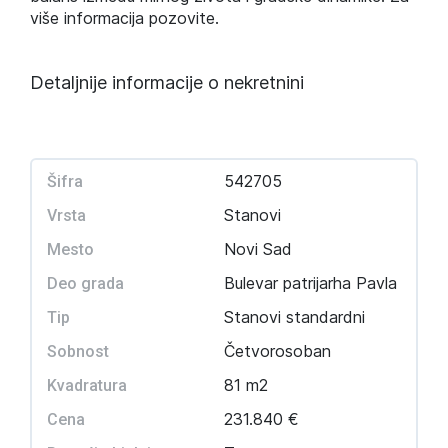
više informacija pozovite.
Detaljnije informacije o nekretnini
542705
Šifra
Stanovi
Vrsta
Novi Sad
Mesto
Bulevar patrijarha Pavla
Deo grada
Stanovi standardni
Tip
Četvorosoban
Sobnost
81 m2
Kvadratura
231.840 €
Cena