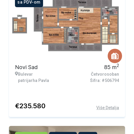
sa PDV-om
2
Novi Sad
85
m
Bulevar
Četvorosoban
patrijarha Pavla
Šifra: #506794
€
235.580
Više Detalja