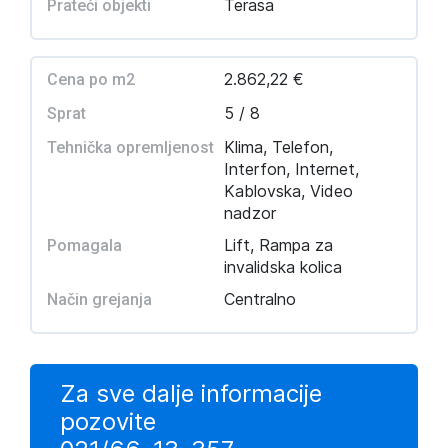
Terasa
Prateći objekti
2.862,22 €
Cena po m2
5 / 8
Sprat
Klima, Telefon,
Tehnička opremljenost
Interfon, Internet,
Kablovska, Video
nadzor
Lift, Rampa za
Pomagala
invalidska kolica
Centralno
Način grejanja
Za sve dalje informacije
pozovite