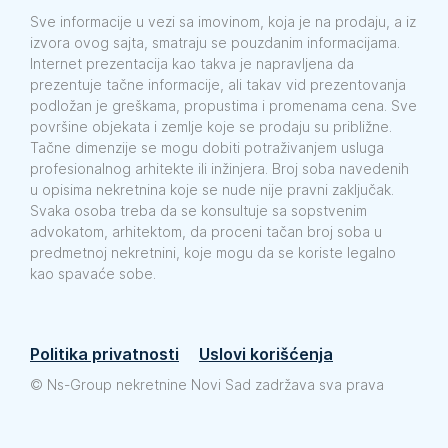
Sve informacije u vezi sa imovinom, koja je na prodaju, a iz
izvora ovog sajta, smatraju se pouzdanim informacijama.
Internet prezentacija kao takva je napravljena da
prezentuje tačne informacije, ali takav vid prezentovanja
podložan je greškama, propustima i promenama cena. Sve
površine objekata i zemlje koje se prodaju su približne.
Tačne dimenzije se mogu dobiti potraživanjem usluga
profesionalnog arhitekte ili inžinjera. Broj soba navedenih
u opisima nekretnina koje se nude nije pravni zaključak.
Svaka osoba treba da se konsultuje sa sopstvenim
advokatom, arhitektom, da proceni tačan broj soba u
predmetnoj nekretnini, koje mogu da se koriste legalno
kao spavaće sobe.
Politika privatnosti
Uslovi korišćenja
©
Ns-Group nekretnine Novi Sad zadržava sva prava