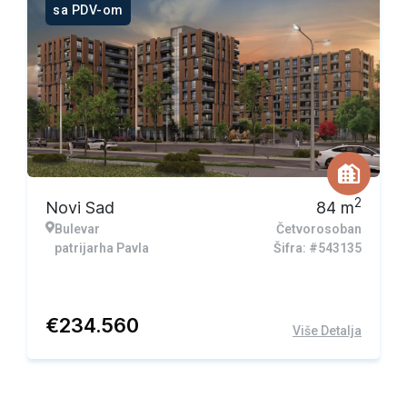
sa PDV-om
2
Novi Sad
84
m
Bulevar
Četvorosoban
patrijarha Pavla
Šifra: #543135
€
234.560
Više Detalja