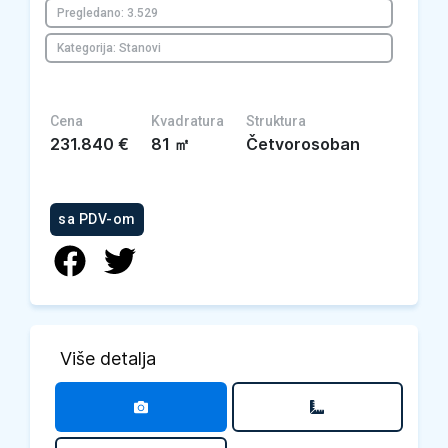
Pregledano: 3.529
Kategorija: Stanovi
Cena
Kvadratura
Struktura
231.840
€
81
㎡
Četvorosoban
sa PDV-om
Više detalja