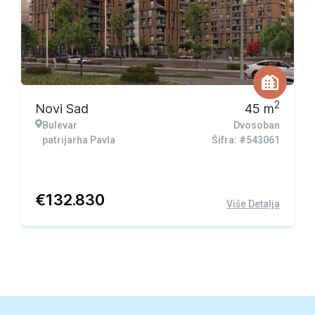
2
Novi Sad
45
m
Bulevar
Dvosoban
patrijarha Pavla
Šifra: #543061
€
132.830
Više Detalja