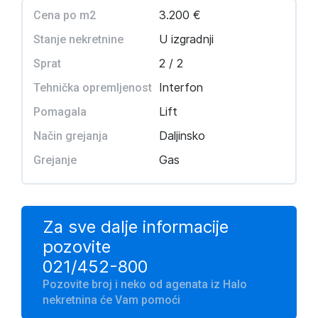
3.200 €
Cena po m2
U izgradnji
Stanje nekretnine
2 / 2
Sprat
Interfon
Tehnička opremljenost
Lift
Pomagala
Daljinsko
Način grejanja
Gas
Grejanje
Za sve dalje informacije
pozovite
021/452-800
Pozovite broj i neko od agenata iz Halo
nekretnina će Vam pomoći