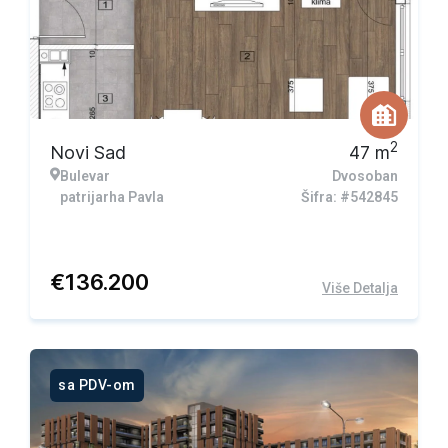
2
Novi Sad
47
m
Bulevar
Dvosoban
patrijarha Pavla
Šifra: #542845
€
136.200
Više Detalja
sa PDV-om