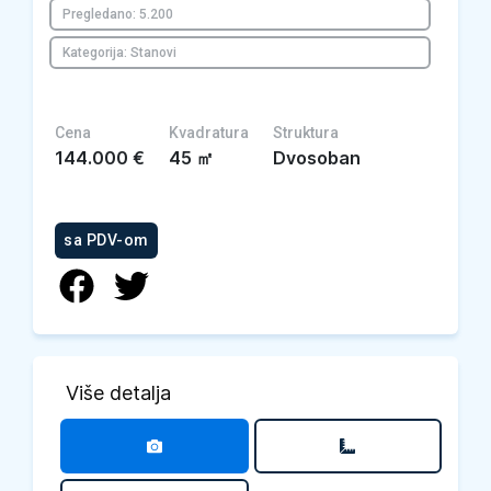
Pregledano: 5.200
Kategorija: Stanovi
Cena
Kvadratura
Struktura
144.000
€
45
㎡
Dvosoban
sa PDV-om
Više detalja