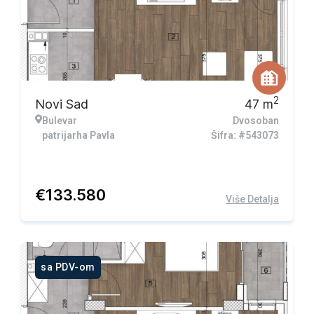
2
Novi Sad
47
m
Bulevar
Dvosoban
patrijarha Pavla
Šifra: #543073
€
133.580
Više Detalja
sa PDV-om