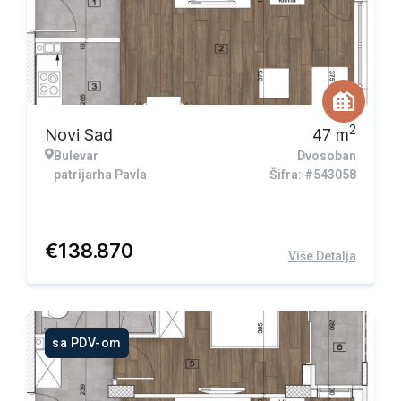
2
Novi Sad
47
m
Bulevar
Dvosoban
patrijarha Pavla
Šifra: #543058
€
138.870
Više Detalja
sa PDV-om