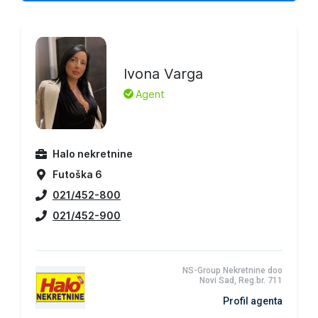
Ivona Varga
L
Agent
Halo nekretnine
Futoška 6
021/452-800
021/452-900
NS-Group Nekretnine doo
Novi Sad, Reg.br. 711
Profil agenta