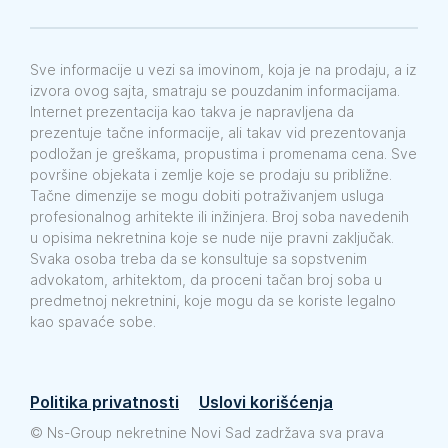
Sve informacije u vezi sa imovinom, koja je na prodaju, a iz
izvora ovog sajta, smatraju se pouzdanim informacijama.
Internet prezentacija kao takva je napravljena da
prezentuje tačne informacije, ali takav vid prezentovanja
podložan je greškama, propustima i promenama cena. Sve
površine objekata i zemlje koje se prodaju su približne.
Tačne dimenzije se mogu dobiti potraživanjem usluga
profesionalnog arhitekte ili inžinjera. Broj soba navedenih
u opisima nekretnina koje se nude nije pravni zaključak.
Svaka osoba treba da se konsultuje sa sopstvenim
advokatom, arhitektom, da proceni tačan broj soba u
predmetnoj nekretnini, koje mogu da se koriste legalno
kao spavaće sobe.
Politika privatnosti
Uslovi korišćenja
©
Ns-Group nekretnine Novi Sad zadržava sva prava