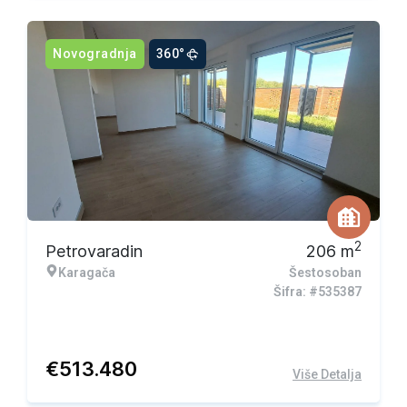
Novogradnja
360°
2
Petrovaradin
206
m
Karagača
Šestosoban
Šifra: #535387
€
513.480
Više Detalja