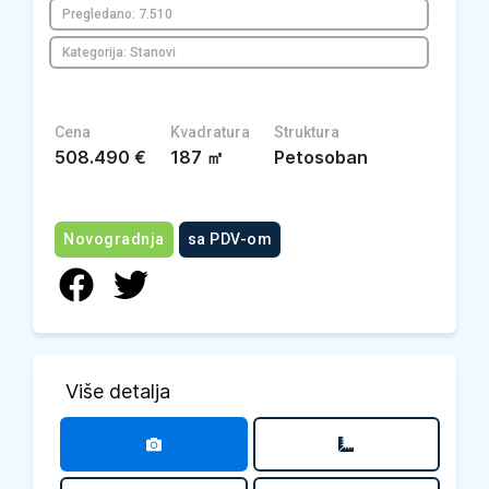
Pregledano: 7.510
Kategorija: Stanovi
Cena
Kvadratura
Struktura
508.490
€
187
㎡
Petosoban
Novogradnja
sa PDV-om
Više detalja