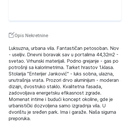
Opis Nekretnine
Luksuzna, urbana vila. Fantastičan petosoban. Nov
- useljiv. Dnevni boravak sav u portalima 44,32m2 -
svetao. Vrhunski materijali. Podno grejanje - gas po
potrošnji sa kalorimetrima. Tarket hrastov 1.klasa.
Stolarija "Enterijer Janković" - luks sobna, ulazna,
unutrašnja vrata. Prozori drvo aluminijum - moderan
dizajn, dvostruko staklo. Kvalitetna fasada,
zadovoljava energetsku efikasnost zgrade.
Momenat intime i budući koncept okoline, gde je
urbanistički dozvoljena samo izgradnja vila. U
dvorištu je sređen park. Ima i garaže. Naša sigurna
preporuka.