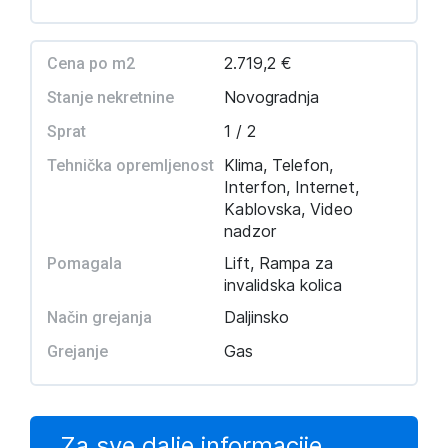
2.719,2 €
Cena po m2
Novogradnja
Stanje nekretnine
1 / 2
Sprat
Klima, Telefon,
Tehnička opremljenost
Interfon, Internet,
Kablovska, Video
nadzor
Lift, Rampa za
Pomagala
invalidska kolica
Daljinsko
Način grejanja
Gas
Grejanje
Za sve dalje informacije