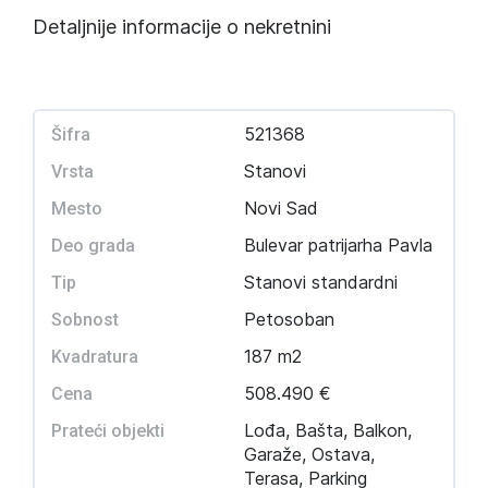
Detaljnije informacije o nekretnini
521368
Šifra
Stanovi
Vrsta
Novi Sad
Mesto
Bulevar patrijarha Pavla
Deo grada
Stanovi standardni
Tip
Petosoban
Sobnost
187 m2
Kvadratura
508.490 €
Cena
Lođa, Bašta, Balkon,
Prateći objekti
Garaže, Ostava,
Terasa, Parking