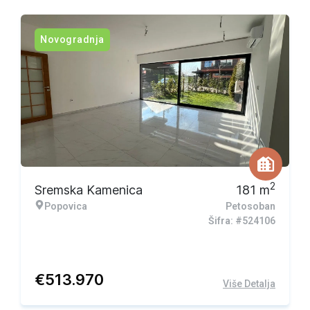
Novogradnja
2
Sremska Kamenica
181
m
Popovica
Petosoban
Šifra: #524106
€
513.970
Više Detalja