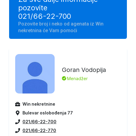
pozovite
021/66-22-700
Pozovite broj i neko od agenata iz Win
nekretnina će Vam pomoći
Goran Vodopija
L
Menadžer
Win nekretnine
Bulevar oslobođenja 77
021/66-22-700
021/66-22-770