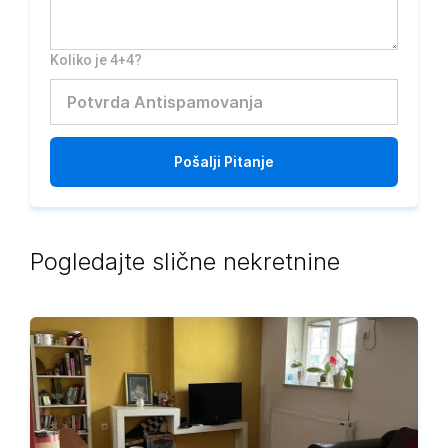
Koliko je 4+4?
Pošalji
Pitanje
Pogledajte slične nekretnine