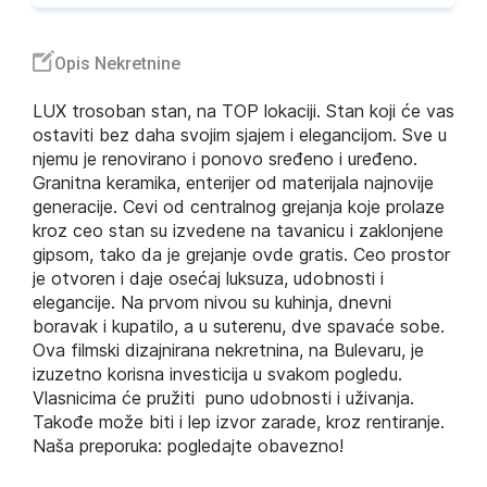
Opis Nekretnine
LUX trosoban stan, na TOP lokaciji. Stan koji će vas
ostaviti bez daha svojim sjajem i elegancijom. Sve u
njemu je renovirano i ponovo sređeno i uređeno.
Granitna keramika, enterijer od materijala najnovije
generacije. Cevi od centralnog grejanja koje prolaze
kroz ceo stan su izvedene na tavanicu i zaklonjene
gipsom, tako da je grejanje ovde gratis. Ceo prostor
je otvoren i daje osećaj luksuza, udobnosti i
elegancije. Na prvom nivou su kuhinja, dnevni
boravak i kupatilo, a u suterenu, dve spavaće sobe.
Ova filmski dizajnirana nekretnina, na Bulevaru, je
izuzetno korisna investicija u svakom pogledu.
Vlasnicima će pružiti puno udobnosti i uživanja.
Takođe može biti i lep izvor zarade, kroz rentiranje.
Naša preporuka: pogledajte obavezno!