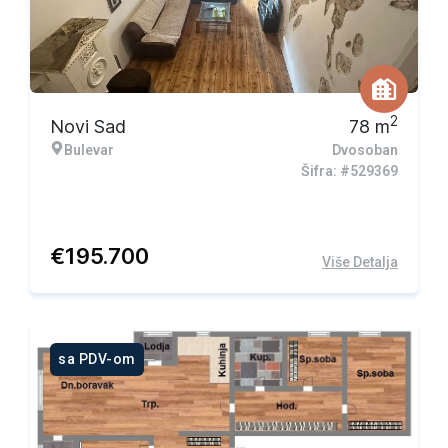
2
Novi Sad
78
m
Bulevar
Dvosoban
Šifra: #529369
€
195.700
Više Detalja
sa PDV-om