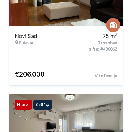
2
Novi Sad
75
m
Bulevar
Trosoban
Šifra: #486062
€
206.000
Više Detalja
Hitno!
360°