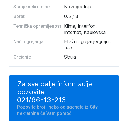
Novogradnja
Stanje nekretnine
0.5 / 3
Sprat
Klima, Interfon,
Tehnička opremljenost
Internet, Kablovska
Etažno grejanje/grejno
Način grejanja
telo
Struja
Grejanje
Za sve dalje informacije
pozovite
021/66-13-213
Pozovite broj i neko od agenata iz City
nekretnina će Vam pomoći