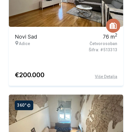
2
Novi Sad
76
m
Adice
Četvorosoban
Šifra: #513313
€
200.000
Više Detalja
360°