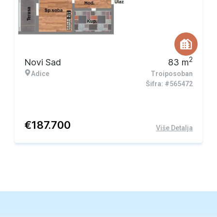
2
Novi Sad
83
m
Adice
Troiposoban
Šifra: #565472
€
187.700
Više Detalja