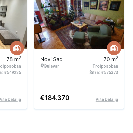
2
2
78
m
Novi Sad
70
m
oiposoban
Bulevar
Troiposoban
ra: #549235
Šifra: #575373
€
184.370
Više Detalja
Više Detalja