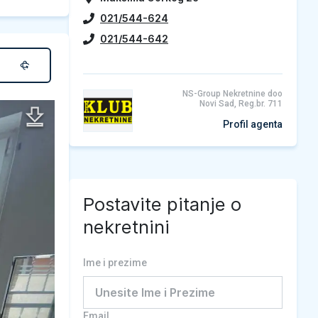
021/544-624
021/544-642
NS-Group Nekretnine doo
Novi Sad, Reg.br. 711
Profil agenta
Postavite pitanje o
nekretnini
Ime i prezime
Email