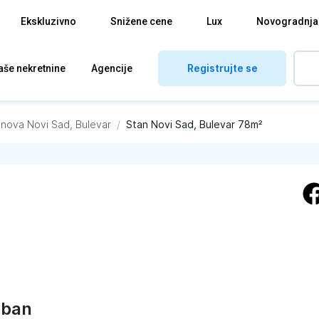
Ekskluzivno
Snižene cene
Lux
Novogradnja
Registrujte se
aše nekretnine
Agencije
anova
Novi Sad, Bulevar
/
Stan Novi Sad, Bulevar 78m²
oban