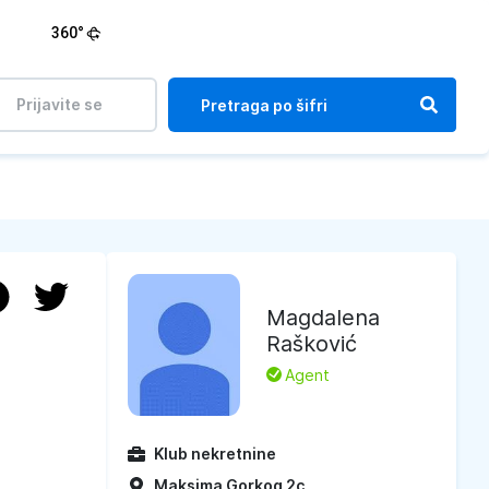
360°
Prijavite se
Magdalena
Rašković
L
Agent
Klub nekretnine
Maksima Gorkog 2c