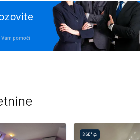
pozovite
će Vam pomoći
etnine
360°