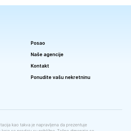
Posao
Naše agencije
Kontakt
Ponudite vašu nekretninu
ntacija kao takva je napravljena da prezentuje
koje se prodaju su približne. Tačne dimenzije se