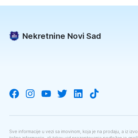
Nekretnine Novi Sad
Sve informacije u vezi sa imovinom, koja je na prodaju, a iz iz
tačne informacije, ali takav vid prezentovanja podložan je gre