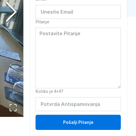
Pitanje
Koliko je 4+4?
Pošalji
Pitanje