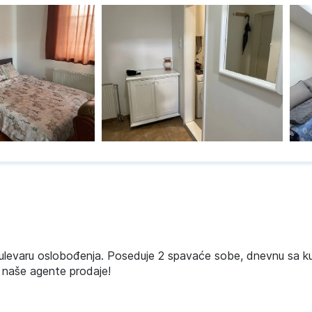
ulevaru oslobođenja. Poseduje 2 spavaće sobe, dnevnu sa ku
e naše agente prodaje!