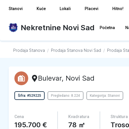
Stanovi
Kuće
Lokali
Placevi
Hitno!
Nekretnine Novi Sad
Početna
N
Prodaja Stanova
/
Prodaja Stanova
Novi Sad
/
Prodaja St
Bulevar
,
Novi Sad
Šifra: #529225
Pregledano: 8.224
Kategorija: Stanovi
Cena
Kvadratura
Struktura
195.700
€
78
㎡
Tros