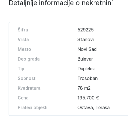
Detaljnije informacije o nekretnini
529225
Šifra
Stanovi
Vrsta
Novi Sad
Mesto
Bulevar
Deo grada
Dupleksi
Tip
Trosoban
Sobnost
78 m2
Kvadratura
195.700 €
Cena
Ostava, Terasa
Prateći objekti