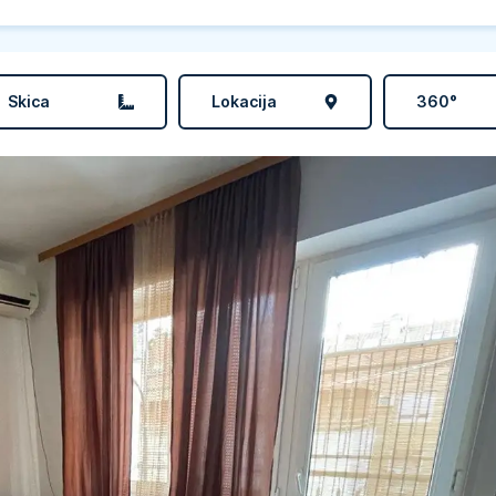
Skica
Lokacija
360°