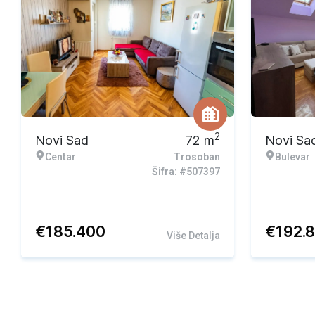
2
Novi Sad
72
m
Novi Sa
Centar
Trosoban
Bulevar
Šifra: #507397
€
185.400
€
192.
Više Detalja