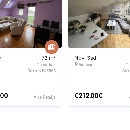
2
d
72
m
Novi Sad
Trosoban
Bulevar
Tr
Šifra: #545965
Šif
800
€
212.000
Više Detalja