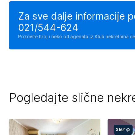
Za sve dalje informacije 
021/544-624
Pozovite broj i neko od agenata iz Klub nekretnina 
Pogledajte slične nekr
360°