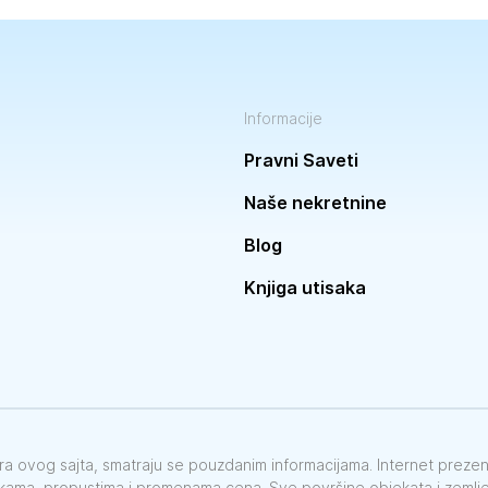
Informacije
Pravni Saveti
Naše nekretnine
Blog
Knjiga utisaka
vora ovog sajta, smatraju se pouzdanim informacijama. Internet preze
škama, propustima i promenama cena. Sve površine objekata i zemlje 