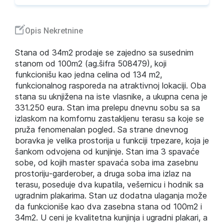
Opis Nekretnine
Stana od 34m2 prodaje se zajedno sa susednim
stanom od 100m2 (ag.šifra 508479), koji
funkcionišu kao jedna celina od 134 m2,
funkcionalnog rasporeda na atraktivnoj lokaciji. Oba
stana su uknjižena na iste vlasnike, a ukupna cena je
331.250 eura. Stan ima prelepu dnevnu sobu sa sa
izlaskom na komfornu zastakljenu terasu sa koje se
pruža fenomenalan pogled. Sa strane dnevnog
boravka je velika prostorija u funkciji trpezare, koja je
šankom odvojena od kunjinje. Stan ima 3 spavaće
sobe, od kojih master spavaća soba ima zasebnu
prostoriju-garderober, a druga soba ima izlaz na
terasu, poseduje dva kupatila, vešernicu i hodnik sa
ugradnim plakarima. Stan uz dodatna ulaganja može
da funkcioniše kao dva zasebna stana od 100m2 i
34m2. U ceni je kvalitetna kunjinja i ugradni plakari, a