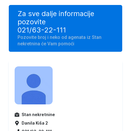
Za sve dalje informacije
pozovite
021/63-22-111
Pozovite broj i neko od agenata iz Stan
nekretnina će Vam pomoći
Stan nekretnine
Danila Kiša 2