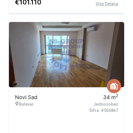
€
101.110
Više Detalja
2
Novi Sad
34
m
Bulevar
Jednosoban
Šifra: #565867