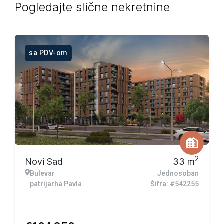
Pogledajte slične nekretnine
sa PDV-om
2
Novi Sad
33
m
Bulevar
Jednosoban
patrijarha Pavla
Šifra: #542255