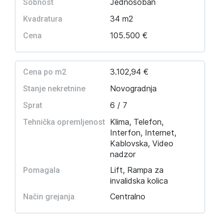
Jednosoban
Sobnost
34 m2
Kvadratura
105.500 €
Cena
3.102,94 €
Cena po m2
Novogradnja
Stanje nekretnine
6 / 7
Sprat
Klima, Telefon,
Tehnička opremljenost
Interfon, Internet,
Kablovska, Video
nadzor
Lift, Rampa za
Pomagala
invalidska kolica
Centralno
Način grejanja