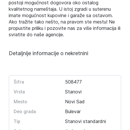
postoji mogućnost dogovora oko ostalog
kvalitetnog nameštaja. U istoj zgradi u suterenu
imate mogućnost kupovine i garaže sa ostavom.
Ako tražite tako nešto, na pravom ste mestu! Ne
propustite priliku i pozovite nas za više informacija ili
svratite do naše agencije.
Detaljnije informacije o nekretnini
508477
Šifra
Stanovi
Vrsta
Novi Sad
Mesto
Bulevar
Deo grada
Stanovi standardni
Tip