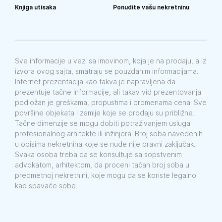
Knjiga utisaka
Ponudite vašu nekretninu
Sve informacije u vezi sa imovinom, koja je na prodaju, a iz
izvora ovog sajta, smatraju se pouzdanim informacijama.
Internet prezentacija kao takva je napravljena da
prezentuje tačne informacije, ali takav vid prezentovanja
podložan je greškama, propustima i promenama cena. Sve
površine objekata i zemlje koje se prodaju su približne.
Tačne dimenzije se mogu dobiti potraživanjem usluga
profesionalnog arhitekte ili inžinjera. Broj soba navedenih
u opisima nekretnina koje se nude nije pravni zaključak.
Svaka osoba treba da se konsultuje sa sopstvenim
advokatom, arhitektom, da proceni tačan broj soba u
predmetnoj nekretnini, koje mogu da se koriste legalno
kao spavaće sobe.