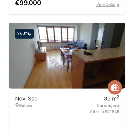
€
99.000
Više Detalja
360°
2
Novi Sad
35
m
Bulevar
Garsonjera
Šifra: #571848