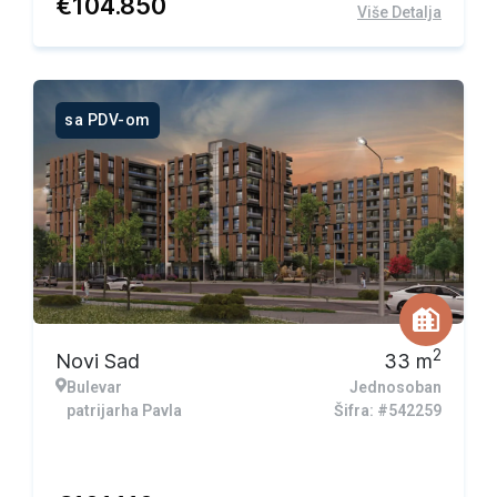
€
104.850
Više Detalja
sa PDV-om
2
Novi Sad
33
m
Bulevar
Jednosoban
patrijarha Pavla
Šifra: #542259