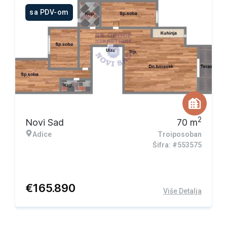
sa PDV-om
2
Novi Sad
70
m
Adice
Troiposoban
Šifra: #553575
€
165.890
Više Detalja