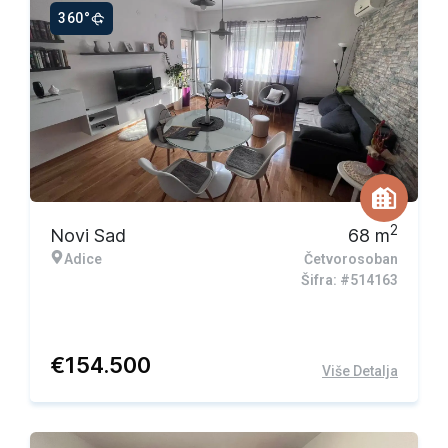
360°
2
Novi Sad
68
m
Adice
Četvorosoban
Šifra: #514163
€
154.500
Više Detalja