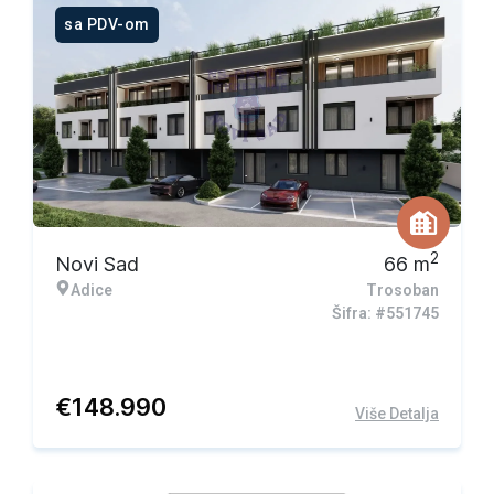
sa PDV-om
2
Novi Sad
66
m
Adice
Trosoban
Šifra: #551745
€
148.990
Više Detalja