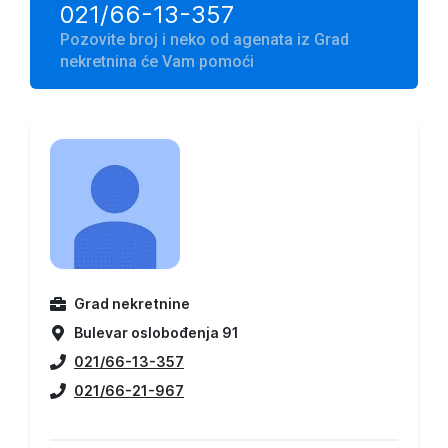
021/66-13-357
Pozovite broj i neko od agenata iz Grad
nekretnina će Vam pomoći
Grad nekretnine
Bulevar oslobođenja 91
021/66-13-357
021/66-21-967