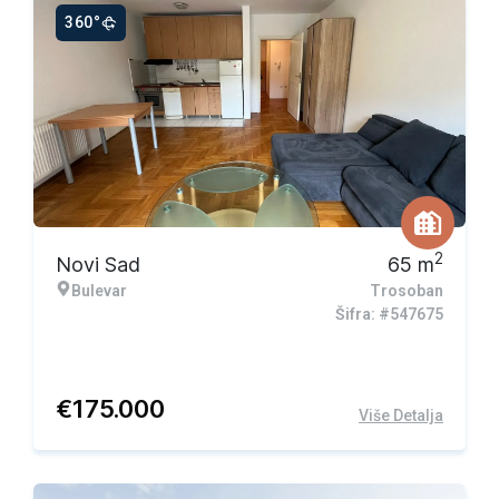
360°
2
Novi Sad
65
m
Bulevar
Trosoban
Šifra: #547675
€
175.000
Više Detalja