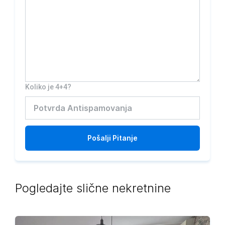
Koliko je 4+4?
Pošalji
Pitanje
Pogledajte slične nekretnine