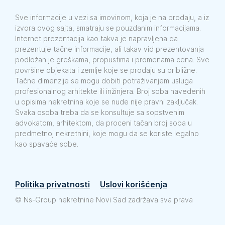
Sve informacije u vezi sa imovinom, koja je na prodaju, a iz
izvora ovog sajta, smatraju se pouzdanim informacijama.
Internet prezentacija kao takva je napravljena da
prezentuje tačne informacije, ali takav vid prezentovanja
podložan je greškama, propustima i promenama cena. Sve
površine objekata i zemlje koje se prodaju su približne.
Tačne dimenzije se mogu dobiti potraživanjem usluga
profesionalnog arhitekte ili inžinjera. Broj soba navedenih
u opisima nekretnina koje se nude nije pravni zaključak.
Svaka osoba treba da se konsultuje sa sopstvenim
advokatom, arhitektom, da proceni tačan broj soba u
predmetnoj nekretnini, koje mogu da se koriste legalno
kao spavaće sobe.
Politika privatnosti
Uslovi korišćenja
©
Ns-Group nekretnine Novi Sad zadržava sva prava