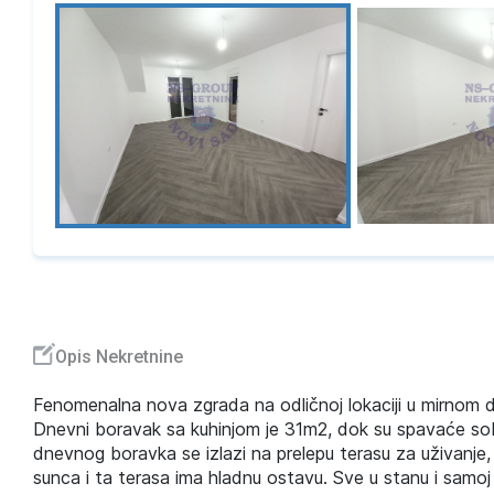
Opis Nekretnine
Fenomenalna nova zgrada na odličnoj lokaciji u mirnom 
Dnevni boravak sa kuhinjom je 31m2, dok su spavaće sobe
dnevnog boravka se izlazi na prelepu terasu za uživanje,
sunca i ta terasa ima hladnu ostavu. Sve u stanu i samoj