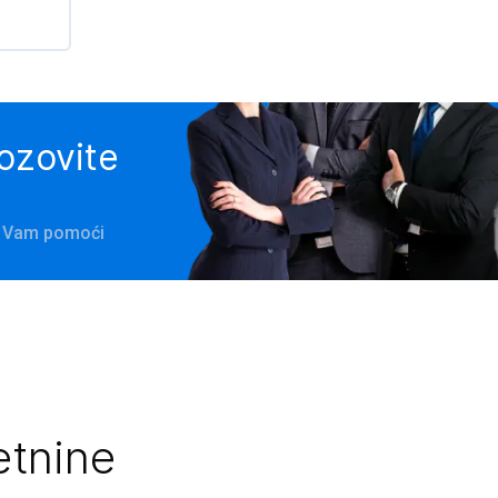
pozovite
će Vam pomoći
etnine