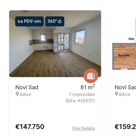
sa PDV-om
360°
2
Novi Sad
81
m
Novi Sa
Adice
Troiposoban
Adice
Šifra: #539731
€
147.750
€
159.
Više Detalja