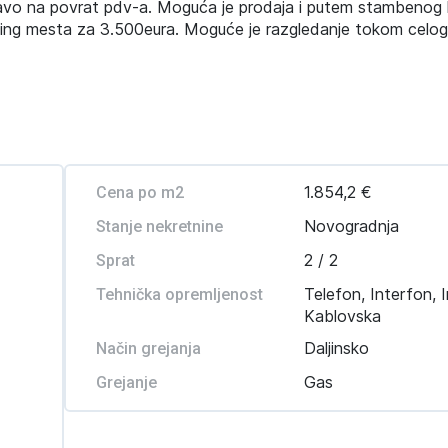
vo na povrat pdv-a. Moguća je prodaja i putem stambenog k
king mesta za 3.500eura. Moguće je razgledanje tokom celog
1.854,2 €
Cena po m2
Novogradnja
Stanje nekretnine
2 / 2
Sprat
Telefon, Interfon, I
Tehnička opremljenost
Kablovska
Daljinsko
Način grejanja
Gas
Grejanje