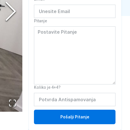
Pitanje
Koliko je 4+4?
Pošalji
Pitanje