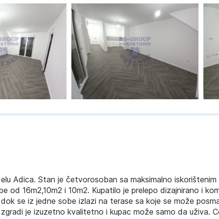
delu Adica. Stan je četvorosoban sa maksimalno iskorištenim
 od 16m2,10m2 i 10m2. Kupatilo je prelepo dizajnirano i kom
 dok se iz jedne sobe izlazi na terase sa koje se može posma
 zgradi je izuzetno kvalitetno i kupac može samo da uživa. C