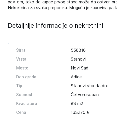
pdv-om, tako da kupac prvog stana može da ostvari pra
Nekretnina za svaku preporuku. Moguća je kupovina par
Detaljnije informacije o nekretnini
558316
Šifra
Stanovi
Vrsta
Novi Sad
Mesto
Adice
Deo grada
Stanovi standardni
Tip
Četvorosoban
Sobnost
88 m2
Kvadratura
163.170 €
Cena