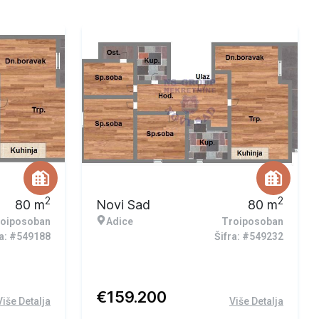
2
2
80
m
Novi Sad
80
m
oiposoban
Adice
Troiposoban
ra: #549188
Šifra: #549232
€
159.200
Više Detalja
Više Detalja