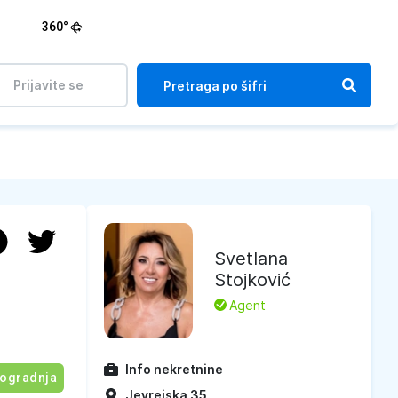
360°
Prijavite se
Svetlana
Stojković
L
Agent
Info nekretnine
ogradnja
Jevrejska 35