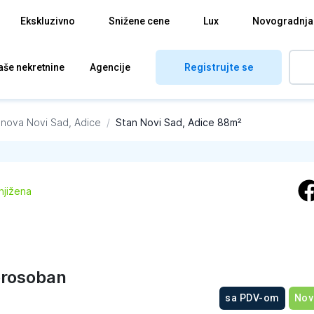
Ekskluzivno
Snižene cene
Lux
Novogradnja
Registrujte se
aše nekretnine
Agencije
anova
Novi Sad, Adice
/
Stan Novi Sad, Adice 88m²
njižena
rosoban
sa PDV-om
Nov