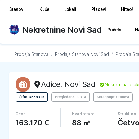
Stanovi
Kuće
Lokali
Placevi
Hitno!
Nekretnine Novi Sad
Početna
N
Prodaja Stanova
/
Prodaja Stanova
Novi Sad
/
Prodaja St
Adice
,
Novi Sad
L
Nekretnina je uk
Šifra: #558316
Pregledano: 3.314
Kategorija: Stanovi
Cena
Kvadratura
Struktura
163.170
€
88
㎡
Četvo