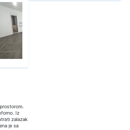
 prostorom.
forno. Iz
trati zalazak
ena je sa