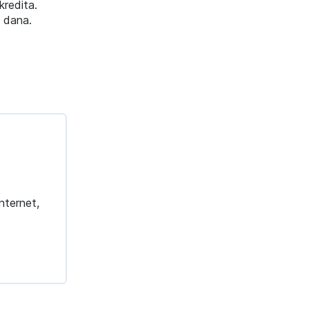
redita.
 dana.
nternet,