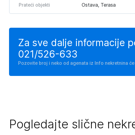
Ostava, Terasa
Prateći objekti
Za sve dalje informacije 
021/526-633
Pozovite broj i neko od agenata iz Info nekretnina 
Pogledajte slične nekr