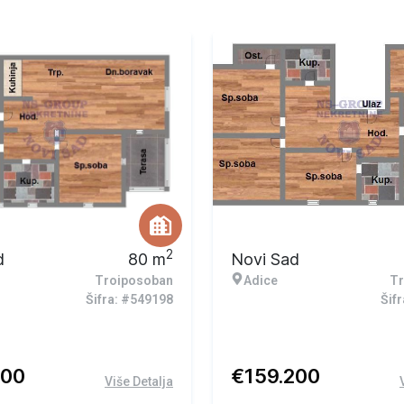
2
d
80
m
Novi Sad
Troiposoban
Adice
Tr
Šifra: #549198
Šif
200
€
159.200
Više Detalja