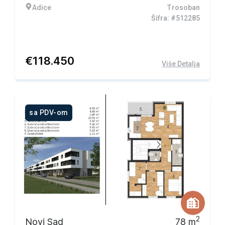
Adice
Trosoban
Šifra: #512285
€
118.450
Više Detalja
sa PDV-om
2
Novi Sad
78
m