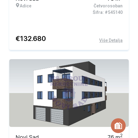
Adice
Četvorosoban
Šifra: #545140
€
132.680
Više Detalja
2
Novi Sad
76
m