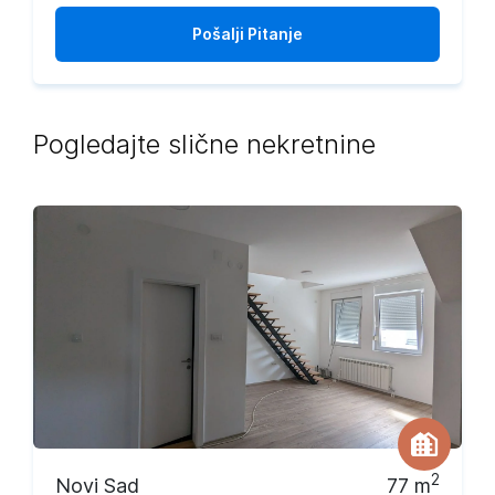
Pošalji
Pitanje
Pogledajte slične nekretnine
2
Novi Sad
77
m