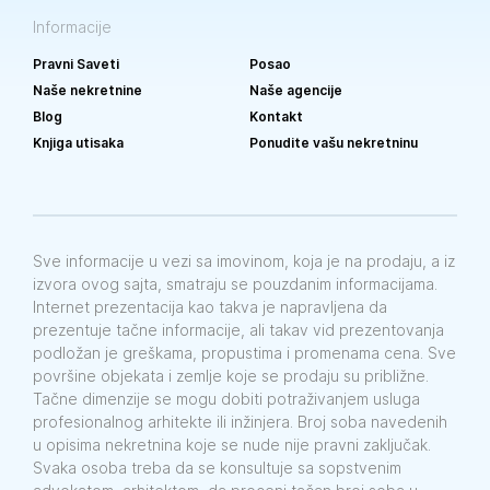
Informacije
Pravni Saveti
Posao
Naše nekretnine
Naše agencije
Blog
Kontakt
Knjiga utisaka
Ponudite vašu nekretninu
Sve informacije u vezi sa imovinom, koja je na prodaju, a iz
izvora ovog sajta, smatraju se pouzdanim informacijama.
Internet prezentacija kao takva je napravljena da
prezentuje tačne informacije, ali takav vid prezentovanja
podložan je greškama, propustima i promenama cena. Sve
površine objekata i zemlje koje se prodaju su približne.
Tačne dimenzije se mogu dobiti potraživanjem usluga
profesionalnog arhitekte ili inžinjera. Broj soba navedenih
u opisima nekretnina koje se nude nije pravni zaključak.
Svaka osoba treba da se konsultuje sa sopstvenim