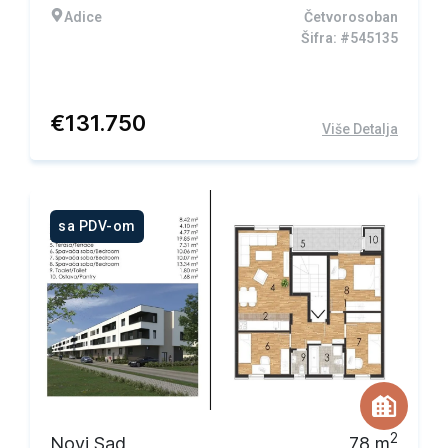
Adice
Četvorosoban
Šifra: #545135
€
131.750
Više Detalja
sa PDV-om
2
Novi Sad
78
m