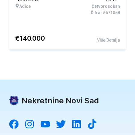
Adice
Četvorosoban
Šifra: #571058
€
140.000
Više Detalja
Nekretnine Novi Sad