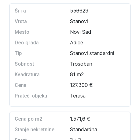
556629
Šifra
Stanovi
Vrsta
Novi Sad
Mesto
Adice
Deo grada
Stanovi standardni
Tip
Trosoban
Sobnost
81 m2
Kvadratura
127.300 €
Cena
Terasa
Prateći objekti
1.571,6 €
Cena po m2
Standardna
Stanje nekretnine