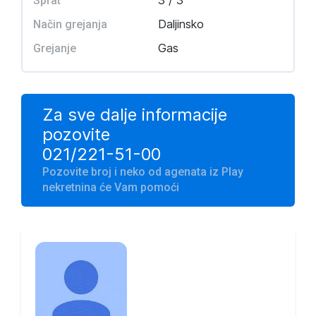
3 / 3
Sprat
Daljinsko
Način grejanja
Gas
Grejanje
Za sve dalje informacije
pozovite
021/221-51-00
Pozovite broj i neko od agenata iz Play
nekretnina će Vam pomoći