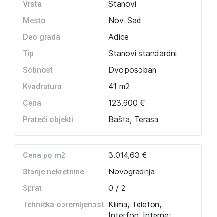
Stanovi
Vrsta
Novi Sad
Mesto
Adice
Deo grada
Stanovi standardni
Tip
Dvoiposoban
Sobnost
41 m2
Kvadratura
123.600 €
Cena
Bašta, Terasa
Prateći objekti
3.014,63 €
Cena po m2
Novogradnja
Stanje nekretnine
0 / 2
Sprat
Klima, Telefon,
Tehnička opremljenost
Interfon, Internet,