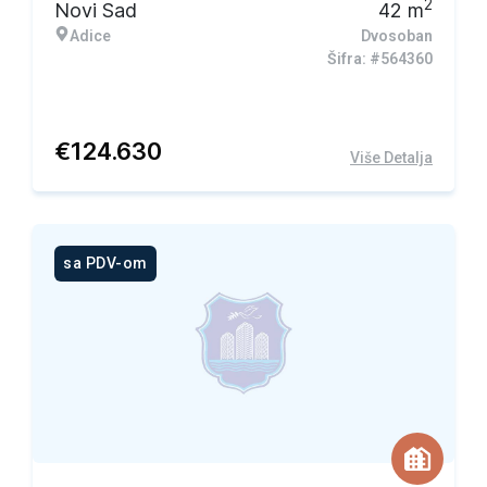
2
Novi Sad
42
m
Adice
Dvosoban
Šifra: #564360
€
124.630
Više Detalja
sa PDV-om