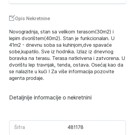
Opis Nekretnine
Novogradnja, stan sa velikom terasom(30m2) i
lepim dvorištem(40m2). Stan je funkcionalan. U
41m2 - dnevnu soba sa kuhinjom,dve spavaće
sobe,kupatilo. Sve iz hodnika. Izlaz iz dnevnog
boravka na terasu. Terasa natkrivena i zatvorena. U
dvorištu lep travnjak, tenda, ostava. Osećaj kao da
se nalazite u kući ! Za više informacija pozovite
agenta prodaje.
Detaljnije informacije o nekretnini
481178
Šifra