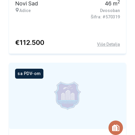
2
Novi Sad
46
m
Adice
Dvosoban
Šifra: #570319
€
112.500
Više Detalja
sa PDV-om