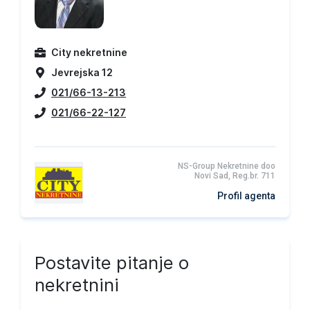
City nekretnine
Jevrejska 12
021/66-13-213
021/66-22-127
NS-Group Nekretnine doo
Novi Sad, Reg.br. 711
Profil agenta
Postavite pitanje o
nekretnini