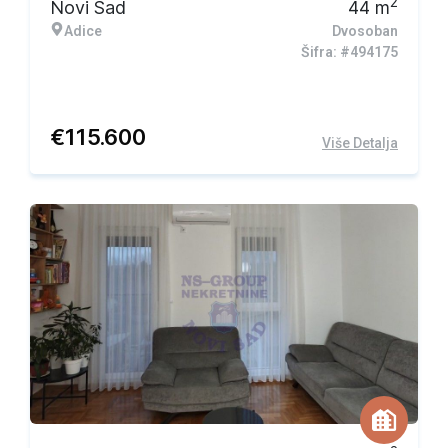
2
Novi Sad
44
m
Adice
Dvosoban
Šifra: #494175
€
115.600
Više Detalja