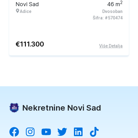
2
Novi Sad
46
m
Adice
Dvosoban
Šifra: #570474
€
111.300
Više Detalja
Nekretnine Novi Sad