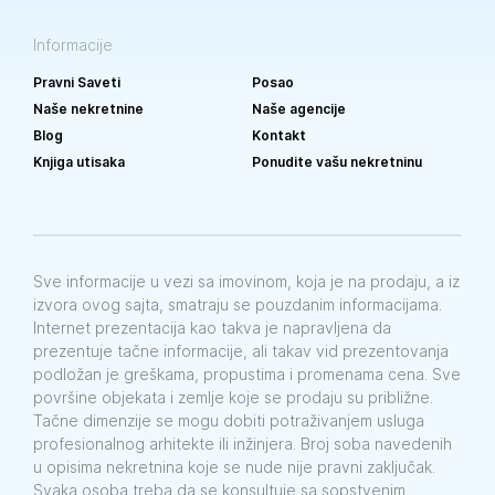
Informacije
Pravni Saveti
Posao
Naše nekretnine
Naše agencije
Blog
Kontakt
Knjiga utisaka
Ponudite vašu nekretninu
Sve informacije u vezi sa imovinom, koja je na prodaju, a iz
izvora ovog sajta, smatraju se pouzdanim informacijama.
Internet prezentacija kao takva je napravljena da
prezentuje tačne informacije, ali takav vid prezentovanja
podložan je greškama, propustima i promenama cena. Sve
površine objekata i zemlje koje se prodaju su približne.
Tačne dimenzije se mogu dobiti potraživanjem usluga
profesionalnog arhitekte ili inžinjera. Broj soba navedenih
u opisima nekretnina koje se nude nije pravni zaključak.
Svaka osoba treba da se konsultuje sa sopstvenim