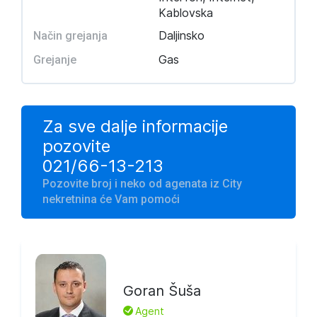
Kablovska
Daljinsko
Način grejanja
Gas
Grejanje
Za sve dalje informacije
pozovite
021/66-13-213
Pozovite broj i neko od agenata iz City
nekretnina će Vam pomoći
Goran Šuša
L
Agent